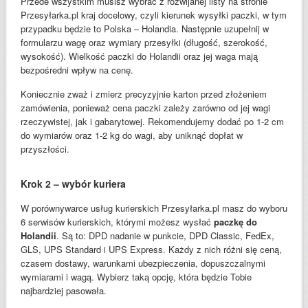
Przede wszystkim musisz wybrać z rozwijanej listy na stronie
Przesyłarka.pl kraj docelowy, czyli kierunek wysyłki paczki, w tym
przypadku będzie to Polska – Holandia. Następnie uzupełnij w
formularzu wagę oraz wymiary przesyłki (długość, szerokość,
wysokość). Wielkość paczki do Holandii oraz jej waga mają
bezpośredni wpływ na cenę.
Koniecznie zważ i zmierz precyzyjnie karton przed złożeniem
zamówienia, ponieważ cena paczki zależy zarówno od jej wagi
rzeczywistej, jak i gabarytowej. Rekomendujemy dodać po 1-2 cm
do wymiarów oraz 1-2 kg do wagi, aby uniknąć dopłat w
przyszłości.
Krok 2 – wybór kuriera
W porównywarce usług kurierskich Przesyłarka.pl masz do wyboru
6 serwisów kurierskich, którymi możesz wysłać
paczkę do
Holandii
. Są to: DPD nadanie w punkcie, DPD Classic, FedEx,
GLS, UPS Standard i UPS Express. Każdy z nich różni się ceną,
czasem dostawy, warunkami ubezpieczenia, dopuszczalnymi
wymiarami i wagą. Wybierz taką opcję, która będzie Tobie
najbardziej pasowała.