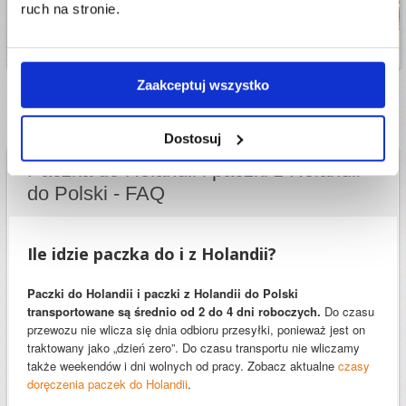
ruch na stronie.
Zaakceptuj wszystko
10:00
Jarosław
wysłał(a) paczkę do
Konstantynów Łódzki
Dostosuj
Paczka do Holandii i paczki z Holandii
do Polski - FAQ
Ile idzie paczka do i z Holandii?
Paczki do Holandii i paczki z Holandii do Polski
transportowane są średnio od 2 do 4 dni roboczych.
Do czasu
przewozu nie wlicza się dnia odbioru przesyłki, ponieważ jest on
traktowany jako „dzień zero”. Do czasu transportu nie wliczamy
także weekendów i dni wolnych od pracy. Zobacz aktualne
czasy
doręczenia paczek do Holandii
.