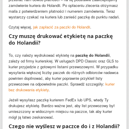
zamówienie kuriera do Holandii. Po opłaceniu zlecenia otrzymasz
maila z potwierdzeniem płatności i numerem zamówienia. Teraz
wystarczy czekać na kuriera lub zanieść paczkę do punktu nadań.
Czytaj więcej,
jak zapłacić za paczki do Holandii
.
Czy muszę drukować etykietę na paczkę
do Holandii?
To, czy należy wydrukować etykietę na
paczkę do Holandii
,
zależy od firmy kurierskiej. W usługach DPD Classic oraz GLS to
kurier przyjedzie z gotowymi listami przewozowymi. W przypadku
wysyłania większej liczby paczek do różnych odbiorców nadawca
powinien dopilnować, aby kurier poprawnie przykleił listy
przewozowe na odpowiednie paczki. Sprawdź szczegóły:
kurier
bez drukowania etykiety
.
Jeżeli wysyłasz paczkę kurierem FedEx lub UPS, wtedy Ty
drukujesz etykietę. Bardzo ważne jest, aby list przewozowy był
umieszczony w widocznym miejscu na paczce, tak aby kurier
mógł ją łatwo zeskanować.
Czego nie wyślesz w paczce do i z Holandii?