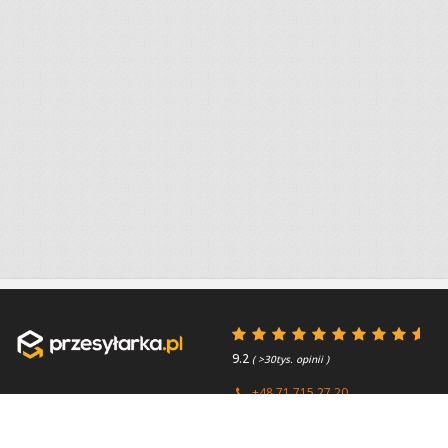
9.2
( >30tys. opinii )
+48 71 715 27 20
+44 (0) 203 769 0450
Poniedziałek - Piątek 8:00 -
4.7
( >2.7tys. opinii )
15:45