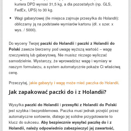
kuriera DPD wynosi 31,5 kg, a dla pozostałych (np. GLS,
FedEx, UPS) to 30 kg.
Wagi gabarytowej (ile miejsca zajmuje przesyłka do Holandii):
obliczamy ją na podstawie wymiarów kartonu (dł. x szer. x
wys. / 5000).
Do wyceny Twojej
paczki do Holandii
i
paczki z Holandii do
Polski
zawsze bierzemy pod uwagę wyższą wartość – wagę
rzeczywistą lub gabarytową. Nie musisz niczego wyliczać
samodzielnie. Wystarczy, że wprowadzisz wagę i wymiary w
naszym formularzu, a system automatycznie pokaże Ci właściwą
cenę.
Przeczytaj,
jakie gabaryty i wagę może mieć paczka do Holandii
.
Jak zapakować paczki do i z Holandii?
Wysyłka
paczki do Holandii
i
przesyłki z Holandii do Polski
jest szybka i bezproblemowa. Paczka musi jednak przejść przez
automatyczne sortownie, dlatego jej solidne przygotowanie to
klucz do sukcesu.
Aby bezpiecznie wysyłać paczkę do i z
Holandii, należy odpowiednio zabezpieczyć jej zawartość,