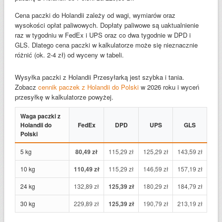
Cena paczki do Holandii zależy od wagi, wymiarów oraz
wysokości opłat paliwowych. Dopłaty paliwowe są uaktualnienie
raz w tygodniu w FedEx i UPS oraz co dwa tygodnie w DPD i
GLS. Dlatego cena paczki w kalkulatorze może się nieznacznie
różnić (ok. 2-4 zł) od wyceny w tabeli.
Wysyłka paczki z Holandii Przesyłarką jest szybka i tania.
Zobacz
cennik paczek z Holandii do Polski
w 2026 roku i wyceń
przesyłkę w kalkulatorze powyżej.
Waga paczki z
Holandii do
FedEx
DPD
UPS
GLS
Polski
5 kg
80,49 zł
115,29 zł
125,29 zł
143,59 zł
10 kg
110,49 zł
115,29 zł
146,59 zł
157,19 zł
24 kg
132,89 zł
125,39 zł
180,29 zł
184,79 zł
30 kg
229,89 zł
125,39 zł
190,79 zł
213,19 zł