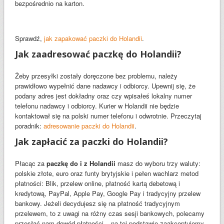
bezpośrednio na karton.
Sprawdź,
jak zapakować paczki do Holandii
.
Jak zaadresować paczkę do Holandii?
Żeby przesyłki zostały doręczone bez problemu, należy
prawidłowo wypełnić dane nadawcy i odbiorcy. Upewnij się, że
podany adres jest dokładny oraz czy wpisałeś lokalny numer
telefonu nadawcy i odbiorcy. Kurier w Holandii nie będzie
kontaktował się na polski numer telefonu i odwrotnie. Przeczytaj
poradnik:
adresowanie paczki do Holandii
.
Jak zapłacić za paczki do Holandii?
Płacąc za
paczkę do i z Holandii
masz do wyboru trzy waluty:
polskie złote, euro oraz funty brytyjskie i pełen wachlarz metod
płatności: Blik, przelew online, płatność kartą debetową i
kredytową, PayPal, Apple Pay, Google Pay i tradycyjny przelew
bankowy. Jeżeli decydujesz się na płatność tradycyjnym
przelewem, to z uwagi na różny czas sesji bankowych, polecamy
przesłać nam dowód płatności – na tej podstawie zaakceptujemy