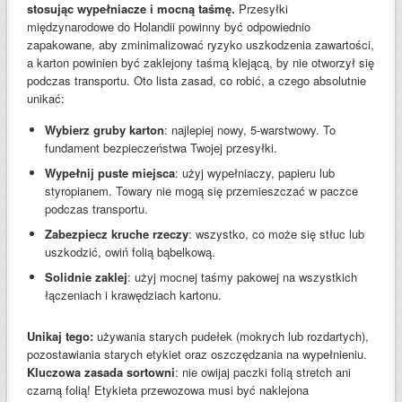
stosując wypełniacze i mocną taśmę.
Przesyłki
międzynarodowe do Holandii powinny być odpowiednio
zapakowane, aby zminimalizować ryzyko uszkodzenia zawartości,
a karton powinien być zaklejony taśmą klejącą, by nie otworzył się
podczas transportu. Oto lista zasad, co robić, a czego absolutnie
unikać:
Wybierz gruby karton
: najlepiej nowy, 5-warstwowy. To
fundament bezpieczeństwa Twojej przesyłki.
Wypełnij puste miejsca
: użyj wypełniaczy, papieru lub
styropianem. Towary nie mogą się przemieszczać w paczce
podczas transportu.
Zabezpiecz kruche rzeczy
: wszystko, co może się stłuc lub
uszkodzić, owiń folią bąbelkową.
Solidnie zaklej
: użyj mocnej taśmy pakowej na wszystkich
łączeniach i krawędziach kartonu.
Unikaj tego:
używania starych pudełek (mokrych lub rozdartych),
pozostawiania starych etykiet oraz oszczędzania na wypełnieniu.
Kluczowa zasada sortowni
: nie owijaj paczki folią stretch ani
czarną folią! Etykieta przewozowa musi być naklejona