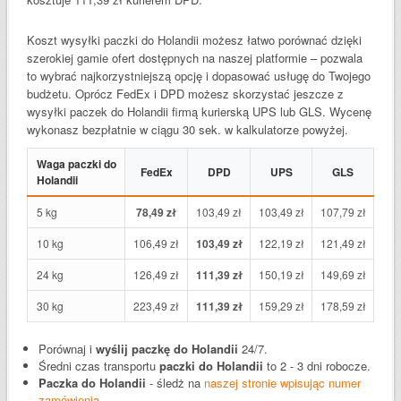
Koszt wysyłki paczki do Holandii możesz łatwo porównać dzięki
szerokiej gamie ofert dostępnych na naszej platformie – pozwala
to wybrać najkorzystniejszą opcję i dopasować usługę do Twojego
budżetu. Oprócz FedEx i DPD możesz skorzystać jeszcze z
wysyłki paczek do Holandii firmą kurierską UPS lub GLS. Wycenę
wykonasz bezpłatnie w ciągu 30 sek. w kalkulatorze powyżej.
Waga paczki do
FedEx
DPD
UPS
GLS
Holandii
5 kg
78,49 zł
103,49 zł
103,49 zł
107,79 zł
10 kg
106,49 zł
103,49 zł
122,19 zł
121,49 zł
24 kg
126,49 zł
111,39 zł
150,19 zł
149,69 zł
30 kg
223,49 zł
111,39 zł
159,29 zł
178,59 zł
Porównaj i
wyślij paczkę do Holandii
24/7.
Średni czas transportu
paczki do Holandii
to 2 - 3 dni robocze.
Paczka do Holandii
- śledż na
naszej stronie wpisując numer
zamówienia.