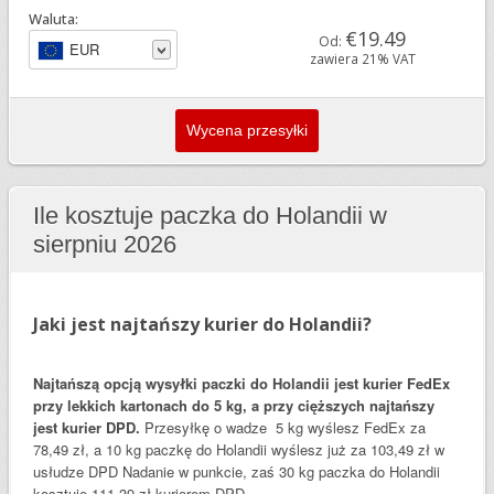
Waluta:
€19.49
Od:
EUR
zawiera 21% VAT
Ile kosztuje paczka do Holandii w
sierpniu 2026
Jaki jest najtańszy kurier do Holandii?
Najtańszą opcją wysyłki paczki do Holandii jest kurier FedEx
przy lekkich kartonach do 5 kg, a przy cięższych najtańszy
jest kurier DPD.
Przesyłkę o wadze 5 kg wyślesz FedEx za
78,49 zł, a 10 kg paczkę do Holandii wyślesz już za 103,49 zł w
usłudze DPD Nadanie w punkcie, zaś 30 kg paczka do Holandii
kosztuje 111,39 zł kurierem DPD.