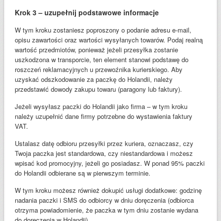
Krok 3 – uzupełnij podstawowe informacje
W tym kroku zostaniesz poproszony o podanie adresu e-mail,
opisu zawartości oraz wartości wysyłanych towarów. Podaj realną
wartość przedmiotów, ponieważ jeżeli przesyłka zostanie
uszkodzona w transporcie, ten element stanowi podstawę do
roszczeń reklamacyjnych u przewoźnika kurierskiego. Aby
uzyskać odszkodowanie za paczkę do Holandii, należy
przedstawić dowody zakupu towaru (paragony lub faktury).
Jeżeli wysyłasz paczki do Holandii jako firma – w tym kroku
należy uzupełnić dane firmy potrzebne do wystawienia faktury
VAT.
Ustalasz datę odbioru przesyłki przez kuriera, oznaczasz, czy
Twoja paczka jest standardowa, czy niestandardowa i możesz
wpisać kod promocyjny, jeżeli go posiadasz. W ponad 95% paczki
do Holandii odbierane są w pierwszym terminie.
W tym kroku możesz również dokupić usługi dodatkowe: godzinę
nadania paczki i SMS do odbiorcy w dniu doręczenia (odbiorca
otrzyma powiadomienie, że paczka w tym dniu zostanie wydana
do doręczenia w Holandii).