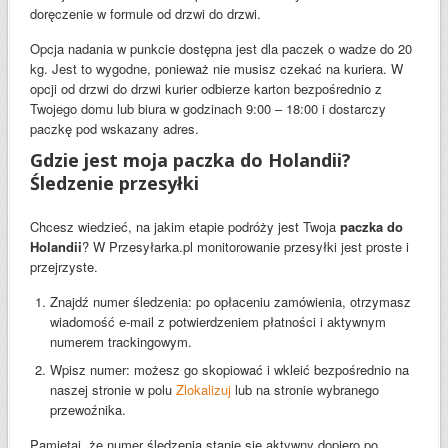
doręczenie w formule od drzwi do drzwi.
Opcja nadania w punkcie dostępna jest dla paczek o wadze do 20
kg. Jest to wygodne, ponieważ nie musisz czekać na kuriera. W
opcji od drzwi do drzwi kurier odbierze karton bezpośrednio z
Twojego domu lub biura w godzinach 9:00 – 18:00 i dostarczy
paczkę pod wskazany adres.
Gdzie jest moja paczka do Holandii?
Śledzenie przesyłki
Chcesz wiedzieć, na jakim etapie podróży jest Twoja
paczka do
Holandii
? W Przesyłarka.pl monitorowanie przesyłki jest proste i
przejrzyste.
Znajdź numer śledzenia: po opłaceniu zamówienia, otrzymasz
wiadomość e-mail z potwierdzeniem płatności i aktywnym
numerem trackingowym.
Wpisz numer: możesz go skopiować i wkleić bezpośrednio na
naszej stronie w polu
Zlokalizuj
lub na stronie wybranego
przewoźnika.
Pamiętaj, że numer śledzenia stanie się aktywny dopiero po