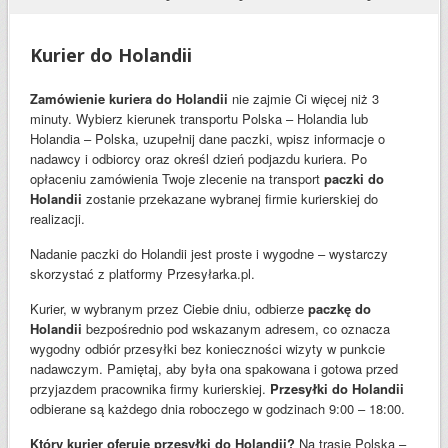
Kurier do Holandii
Zamówienie kuriera do Holandii
nie zajmie Ci więcej niż 3
minuty. Wybierz kierunek transportu Polska – Holandia lub
Holandia – Polska, uzupełnij dane paczki, wpisz informacje o
nadawcy i odbiorcy oraz określ dzień podjazdu kuriera. Po
opłaceniu zamówienia Twoje zlecenie na transport
paczki do
Holandii
zostanie przekazane wybranej firmie kurierskiej do
realizacji.
Nadanie paczki do Holandii jest proste i wygodne – wystarczy
skorzystać z platformy Przesyłarka.pl.
Kurier, w wybranym przez Ciebie dniu, odbierze
paczkę do
Holandii
bezpośrednio pod wskazanym adresem, co oznacza
wygodny odbiór przesyłki bez konieczności wizyty w punkcie
nadawczym. Pamiętaj, aby była ona spakowana i gotowa przed
przyjazdem pracownika firmy kurierskiej.
Przesyłki do Holandii
odbierane są każdego dnia roboczego w godzinach 9:00 – 18:00.
Który kurier oferuje przesyłki do Holandii?
Na trasie Polska –