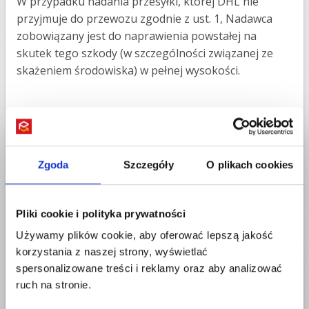
W przypadku nadania przesyłki, której DHL nie
przyjmuje do przewozu zgodnie z ust. 1, Nadawca
zobowiązany jest do naprawienia powstałej na
skutek tego szkody (w szczególności związanej ze
skażeniem środowiska) w pełnej wysokości.
Śledzenie paczek DHL
Firma DHL umożliwia śledzenie transportu paczki,
udostępniając narzędzie lokalizacji przesyłki. Możesz
Zgoda
Szczegóły
O plikach cookies
także śledzić swoją
paczkę do Anglii
wpisując numer
zamówienia lub numer trackingowy w
narzędziu do
Pliki cookie i polityka prywatności
lokalizowania paczki Przesylarka.pl.
Używamy plików cookie, aby oferować lepszą jakość
Paczki do Anglii - wymiary paczek w
korzystania z naszej strony, wyświetlać
usłudze DHL
spersonalizowane treści i reklamy oraz aby analizować
ruch na stronie.
łączna waga paczki nie może przekroczyć 30 kg;
najdłuższy bok nie może przekroczyć 100 cm, a