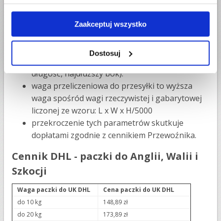
drugi bok 50 cm.
suma obwodu podstawy i wysokości
Zaakceptuj wszystko
opakowania nie może przekroczyć 300 cm,
obliczane według wzoru: H + W + L = max.
Dostosuj
300cm (gdzie: H- wysokość; W - szerokość; L -
długość, najdłuższy bok).
waga przeliczeniowa do przesyłki to wyższa
waga spośród wagi rzeczywistej i gabarytowej
liczonej ze wzoru: L x W x H/5000
przekroczenie tych parametrów skutkuje
dopłatami zgodnie z cennikiem Przewoźnika.
Cennik DHL - paczki do Anglii, Walii i
Szkocji
Waga paczki do UK DHL
Cena paczki do UK DHL
do 10 kg
148,89 zł
do 20 kg
173,89 zł