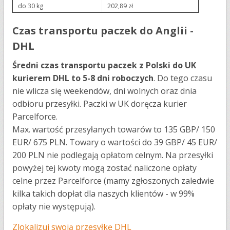
do 30 kg
202,89 zł
Czas transportu paczek do Anglii -
DHL
Średni czas transportu paczek z Polski do UK
kurierem DHL to 5-8 dni roboczych
. Do tego czasu
nie wlicza się weekendów, dni wolnych oraz dnia
odbioru przesyłki. Paczki w UK doręcza kurier
Parcelforce.
Max. wartość przesyłanych towarów to 135 GBP/ 150
EUR/ 675 PLN. Towary o wartości do 39 GBP/ 45 EUR/
200 PLN nie podlegają opłatom celnym. Na przesyłki
powyżej tej kwoty mogą zostać naliczone opłaty
celne przez Parcelforce (mamy zgłoszonych zaledwie
kilka takich dopłat dla naszych klientów - w 99%
opłaty nie występują).
Zlokalizuj swoją przesyłkę DHL