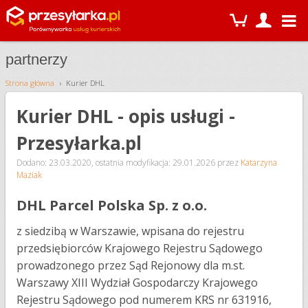
partnerzy
Strona główna
Kurier DHL
Kurier DHL - opis usługi -
Przesyłarka.pl
Dodano: 23.03.2020
,
ostatnia modyfikacja: 29.01.2026
przez
Katarzyna
Maziak
DHL Parcel Polska Sp. z o.o.
z siedzibą w Warszawie, wpisana do rejestru
przedsiębiorców Krajowego Rejestru Sądowego
prowadzonego przez Sąd Rejonowy dla m.st.
Warszawy XIII Wydział Gospodarczy Krajowego
Rejestru Sądowego pod numerem KRS nr 631916,