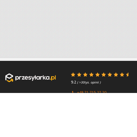
9.2
( >30tys. opinii )
+48 71 715 27 20
+44 (0) 203 769 0450
Poniedziałek - Piątek 8:00 -
4.7
( >2.7tys. opinii )
15:45