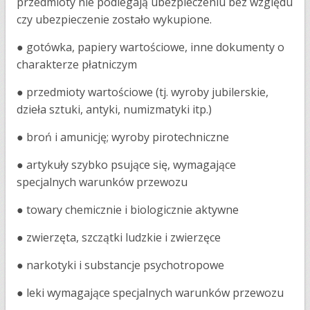
przedmioty nie podlegają ubezpieczeniu bez względu
czy ubezpieczenie zostało wykupione.
●
gotówka, papiery wartościowe, inne dokumenty o
charakterze płatniczym
●
przedmioty wartościowe (tj. wyroby jubilerskie,
dzieła sztuki, antyki, numizmatyki itp.)
●
broń i amunicję; wyroby pirotechniczne
●
artykuły szybko psujące się, wymagające
specjalnych warunków przewozu
●
towary chemicznie i biologicznie aktywne
●
zwierzęta, szczątki ludzkie i zwierzęce
●
narkotyki i substancje psychotropowe
●
leki wymagające specjalnych warunków przewozu