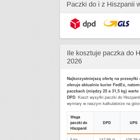
Paczki do i z Hiszpanii 
Ile kosztuje paczka do H
2026
Najkorzystniejszą ofertę na przesyłki
oferuje aktualnie kurier FedEx, natom
paczkach (między 25 a 31,5 kg) warto
DPD
. Koszt wysyłki paczki do Hiszpan
wymiary w naszym kalkulatorze na górze
Waga
paczki do
DPD
UPS
Hiszpanii
5 kg
147,99 zł
106,39 z