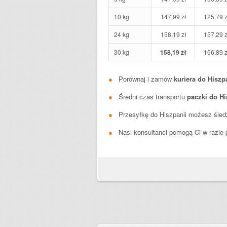
10 kg
147,99 zł
125,79 z
24 kg
158,19 zł
157,29 z
30 kg
158,19 zł
166,89 z
Porównaj i zamów
kuriera do Hiszp
Średni czas transportu
paczki do Hi
Przesyłkę do Hiszpanii możesz śled
Nasi konsultanci pomogą Ci w razie 