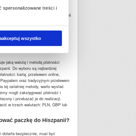
ować w razie potrzeby.
 spersonalizowane treści i
awartość paczki oraz jej wartość. Jeżeli
yższą niż ubezpieczenie w cenie
ę o koszcie za doubezpieczenie towaru.
 regulaminu Przesyłarka.pl i
aakceptuj wszystko
ę do Hiszpanii?
uje jaką walutą i metodą płatności
zpanii. Do wyboru są najbardziej
atności: kartą, przelewem online,
, Paypalem oraz tradycyjnym przelewem
tej ostatniej metody, warto wysłać
yśmy mogli zaksięgować płatność i
acony i przekazać je do realizacji.
acić w trzech walutach: PLN, GBP lub
ować paczkę do Hiszpanii?
i dotarła bezpiecznie, musi być