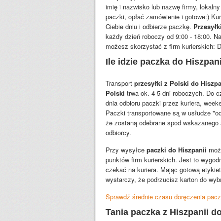
imię i nazwisko lub nazwę firmy, lokalny
paczki, opłać zamówienie i gotowe:) Kur
Ciebie dniu i odbierze paczkę.
Przesyłk
każdy dzień roboczy od 9:00 - 18:00. Na
możesz skorzystać z firm kurierskich:
Ile idzie paczka do Hiszpan
Transport
przesyłki z Polski do Hiszp
Polski
trwa ok. 4-5 dni roboczych. Do c
dnia odbioru paczki przez kuriera, week
Paczki transportowane są w usłudze "od
że zostaną odebrane spod wskazanego a
odbiorcy.
Przy wysyłce
paczki do Hiszpanii
moż
punktów firm kurierskich. Jest to wygod
czekać na kuriera. Mając gotową etykie
wystarczy, że podrzucisz karton do wyb
Sprawdź średnie czasu doręczenia paczk
Tania paczka z Hiszpanii do