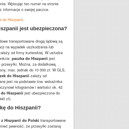
ia. Wpisując ten numer na stronie
 informacje o swojej paczce.
a do Hiszpanii
.
szpanii jest ubezpieczona?
dowe transportowane drogą lądową są
cji na wypadek uszkodzenia lub
zależy od firmy kurierskiej. W usłudze
punkcie
paczka do Hiszpanii
jest
e przesyłki. Można, za dodatkową
ony, max. jednak do 10 000 zł. W GLS,
zek do Hiszpanii
zależy od
lane jest na podstawie tzw. wskaźnika
oczynowi kilogramów i wartości ok. 42
 do Hiszpanii
jest ubezpieczona do
840 zł).
kę do Hiszpanii?
 z Hiszpanii do Polski
transportowane
 mieć pewność, że przesyłki zostaną