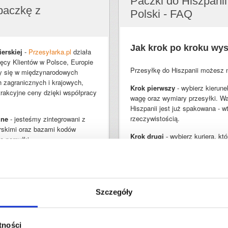
Paczki do Hiszpanii 
paczkę z
Polski - FAQ
Jak krok po kroku wys
erskiej
-
Przesyłarka.pl
działa
ęcy Klientów w Polsce, Europie
Przesyłkę do Hiszpanii możesz n
emy się w międzynarodowych
h zagranicznych i krajowych,
Krok pierwszy
- wybierz kierune
trakcyjne ceny dzięki współpracy
wagę oraz wymiary przesyłki. Wa
Hiszpanii jest już spakowana - w
rzeczywistością.
zne
- jesteśmy zintegrowani z
rskimi oraz bazami kodów
Krok drugi
- wybierz kuriera, kt
a pomyłki.
Możesz kierować się kryterium c
i współpracujemy z
do Hiszpanii lub kryterium czas
zinie prawa przewozowego, opłat
Po wybraniu firmy kurierskiej na
nadawcy i odbiorcy. To bardzo w
mami kurierskimi -
DHL, DPD,
Szczegóły
nieprawidłowych lub niepełnych
si Partnerzy.
dostawie
paczki do Hiszpanii
lu
dokładnie nazwy ulic, miejscowo
 Twój telefon w 22 sekundy i
także, aby podać lokalne numery 
atności