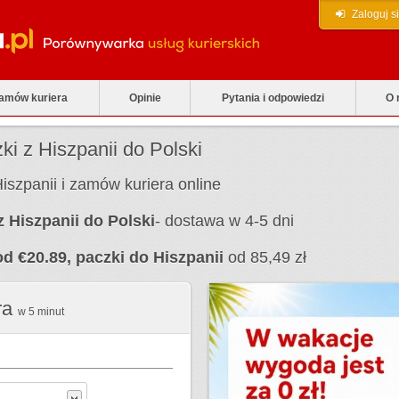
Zaloguj s
zamów kuriera
Opinie
Pytania i odpowiedzi
O 
ki z Hiszpanii do Polski
iszpanii i zamów kuriera online
z Hiszpanii do Polski
- dostawa w 4-5 dni
od €20.89, paczki do Hiszpanii
od 85,49 zł
ra
w 5 minut