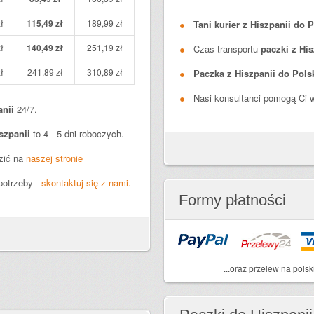
ł
115,49 zł
189,99 zł
Tani kurier z Hiszpanii do P
ł
140,49 zł
251,19 zł
Czas transportu
paczki z His
ł
241,89 zł
310,89 zł
Paczka z Hiszpanii do Pols
Nasi konsultanci pomogą Ci w
anii
24/7.
szpanii
to 4 - 5 dni roboczych.
zić na
naszej stronie
potrzeby -
skontaktuj się z nami.
Formy płatności
...oraz przelew na polsk