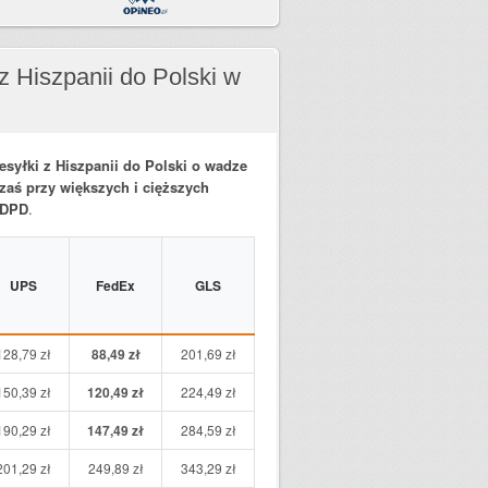
 z Hiszpanii do Polski w
zesyłki z Hiszpanii do Polski o wadze
 zaś przy większych i cięższych
r DPD
.
UPS
FedEx
GLS
128,79 zł
88,49 zł
201,69 zł
150,39 zł
120,49 zł
224,49 zł
190,29 zł
147,49 zł
284,59 zł
201,29 zł
249,89 zł
343,29 zł