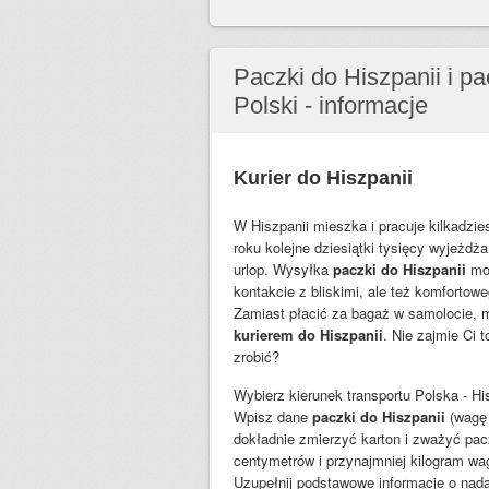
Paczki do Hiszpanii i pa
Polski - informacje
Kurier do Hiszpanii
W Hiszpanii mieszka i pracuje kilkadzie
roku kolejne dziesiątki tysięcy wyjeżdż
urlop. Wysyłka
paczki do Hiszpanii
moż
kontakcie z bliskimi, ale też komforto
Zamiast płacić za bagaż w samolocie, 
kurierem do Hiszpanii
. Nie zajmie Ci t
zrobić?
Wybierz kierunek transportu Polska - Hi
Wpisz dane
paczki do Hiszpanii
(wagę 
dokładnie zmierzyć karton i zważyć pacz
centymetrów i przynajmniej kilogram wag
Uzupełnij podstawowe informacje o nada