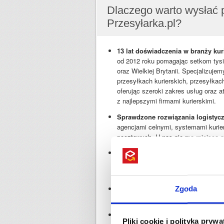
Dlaczego warto wysłać 
Przesyłarka.pl?
13 lat doświadczenia w branży kuri
od 2012 roku pomagając setkom tysi
oraz Wielkiej Brytanii. Specjalizuj
przesyłkach kurierskich, przesyłkac
oferując szeroki zakres usług oraz a
z najlepszymi firmami kurierskimi.
Sprawdzone rozwiązania logistyc
agencjami celnymi, systemami kurie
pocztowych. U nas nie ma miejsca n
Zespół specjalistów
- zatrudniamy 
doświadczonymi ekspertami w dzied
celnych oraz przepisów VAT.
Współpracujemy z najlepszymi fir
Zgoda
GLS, FedEx, UPS i Parcelforce to na
Błyskawiczna obsługa
- odbierzemy
Pliki cookie i polityka pryw