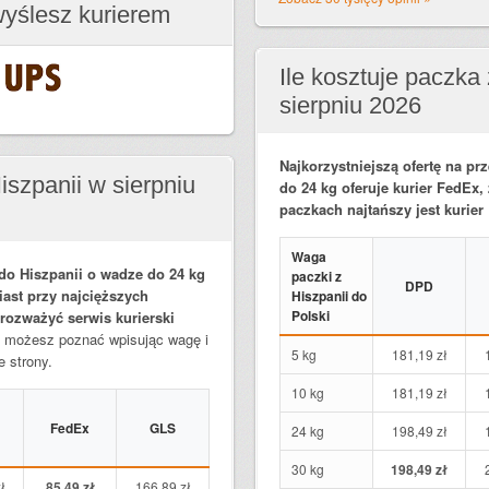
wyślesz kurierem
Ile kosztuje paczka
sierpniu 2026
Najkorzystniejszą ofertę na pr
iszpanii w sierpniu
do 24 kg oferuje kurier FedEx,
paczkach najtańszy jest kurie
Waga
 do Hiszpanii o wadze do 24 kg
paczki z
DPD
iast przy najcięższych
Hiszpanii do
Polski
 rozważyć serwis kurierski
ii możesz poznać wpisując wagę i
5 kg
181,19 zł
 strony.
10 kg
181,19 zł
FedEx
GLS
24 kg
198,49 zł
30 kg
198,49 zł
ł
85,49 zł
166,89 zł