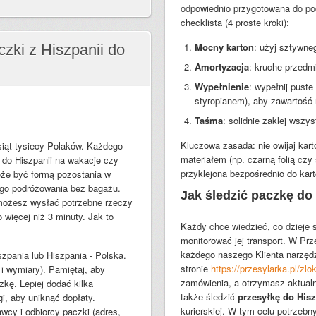
odpowiednio przygotowana do po
checklista (4 proste kroki):
Mocny karton
: użyj sztywne
czki z Hiszpanii do
Amortyzacja
: kruche przedmi
Wypełnienie
: wypełnij puste
styropianem), aby zawartość 
Taśma
: solidnie zaklej wszy
Kluczowa zasada: nie owijaj kart
siąt tysiecy Polaków. Każdego
materiałem (np. czarną folią czy
a do Hiszpanii na wakacje czy
przyklejona bezpośrednio do kart
e być formą pozostania w
wego podróżowania bez bagażu.
Jak śledzić paczkę do
możesz wysłać potrzebne rzeczy
o więcej niż 3 minuty. Jak to
Każdy chce wiedzieć, co dzieje 
monitorować jej transport. W Prz
każdego naszego Klienta narzędzi
szpania lub Hiszpania - Polska.
stronie
https://przesylarka.pl/zlok
i wymiary). Pamiętaj, aby
zamówienia, a otrzymasz aktualn
kę. Lepiej dodać kilka
także śledzić
przesyłkę do Hisz
i, aby uniknąć dopłaty.
kurierskiej. W tym celu potrzebn
wcy i odbiorcy paczki (adres,