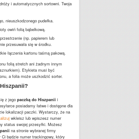
dróży i automatycznych sortowni. Twoja
go, nieuszkodzonego pudełka.
oty owiń folią bąbelkową.
 przestrzenie (np. papierem lub
nie przesuwała się w środku.
stkie łączenia kartonu taśmą pakową.
onu folią stretch ani żadnym innym
 sznurkiem). Etykieta musi być
onu, a folia może uszkodzić sorter.
 Hiszpanii?
się z jego
paczką do Hiszpanii
i
esyłarce posiadamy łatwe i dostępne dla
e lokalizacji paczki. Wystarczy, że na
alizuj
wkleisz lub wpiszesz numer
y status swojej przesyłki. Możesz
panii
na stronie wybranej firmy
y Ci będzie numer trackingowy, który