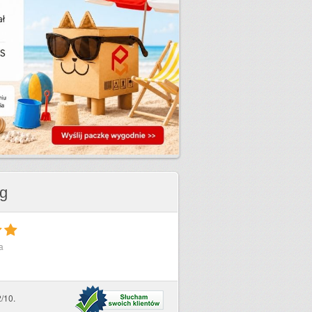
ug
a
/10.