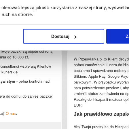
dyspozytorzy mogli się skontakt
oferować lepszą jakość korzystania z naszej strony, wyświetlać
nii
na naszej stronie,
W kroku czwartym
deklarujesz z
ruch na stronie.
udujemy naszą społeczność od
towar jest wyceniony na kwotę w
przesyłki - zobaczysz informacj
anych
- stosujemy protokoły
Ostatnim krokiem jest akceptacja
Apple Pay, karty płatniczy oraz
Dostosuj
Z
przewoźnika oraz płatność.
Jak zapłacić za paczk
 Twoje paczki są objęte ochroną
nia do 10 000 zł.
W Przesyłarka.pl to Klient decyd
opłaci zamówienie kuriera do His
Konsultanci wspierają Klientów
popularne i sprawdzone metody pł
kurierskiej.
Blikiem, Apple Pay, Google Pay
czywistym
- pełna kontrola nad
bankowym. W przypadku wybrania 
nam potwierdzenie przelewu, ab
zmienić status zamówienia na opł
era do domu lub zanieś paczkę
Paczkę do Hiszpanii możesz opł
EUR.
cji
O nas
.
Jak prawidłowo zapak
Aby Twoja przesyłka do Hiszpani