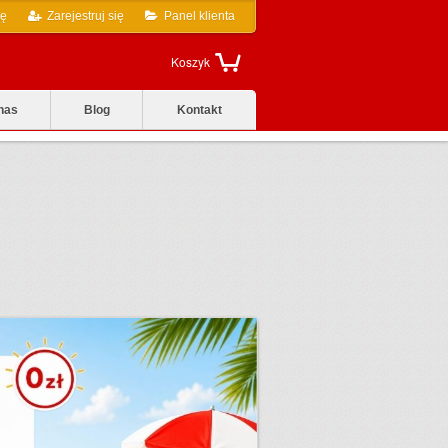
ię
Zarejestruj się
Panel klienta
Koszyk
nas
Blog
Kontakt