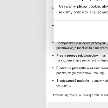
odpiszemy na maila.
Używamy plików cookie, aby 
Dziesiątki tysięcy pozytywnych opi
reklamy oraz aby analizować 
Facebooku, Opineo i Trustpilot - b
kilkunastu lat.
Bezpieczne płatności i ochrona d
SSL, obsługujemy Blik, Google Pay, 
przelewy.
Ubezpieczenie w cenie przesyłki
-
podstawową z możliwością rozszerze
Prosty proces reklamacyjny
- nasi 
na każdym etapie reklamacji w firmie 
Śledzenie przesyłki w czasie rze
paczką dzięki systemowi trackingu.
Elastyczność nadania
- zamów kuri
do punktu.
Dowiedz się więcej o naszej firmie w sek