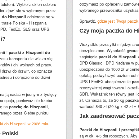
otrzymasz po opłaceniu zamówien
 telefon). Wybierz dzień odbioru
wybranego przewoźnika uzyskasz
ier zjawi się w wybranym przez
i do Hiszpanii
odbierane są w
Sprawdź,
gdzie jest Twoja paczk
 trasie Polska - Hiszpania
 DPD, FedEx, GLS oraz UPS.
Czy moja paczka do Hi
ii?
Wszystkie przesyłki międzynaro
ubezpieczone. Wysokość gwaran
anii
i
paczki z Hiszpanii do
zaginięcia
paczki do Hiszpanii
zasu transportu nie wlicza się
DPD Classic i DPD Nadanie w 
endów i dni wolnych od pracy.
ubezpieczona do 1000 zł w ceni
 drzwi do drzwi", co oznacza ,
opłatą, podwyższyć poziom ochr
dresu i doręczone do drzwi
UPS i FedEX ubezpieczenie
pac
rzeczywistej wagi towaru i okreś
SDR. Wskaźnik ten równy jest il
na ją nadać w jednym z tysięcy
zł. Oznacza to, że 20 kg
paczka
na opcja, ponieważ nie trzeba
wartości 840 zł (20 kg x 42 zł = 
tę na
paczkę do Hiszpanii
,
ranego przez Ciebie punktu.
Jak zaadresować pacz
i do Hiszpanii w 2026 roku.
Paczki do Hiszpanii i przesyłki
 Polski
są w ok. 4-5 dni roboczych. Aby