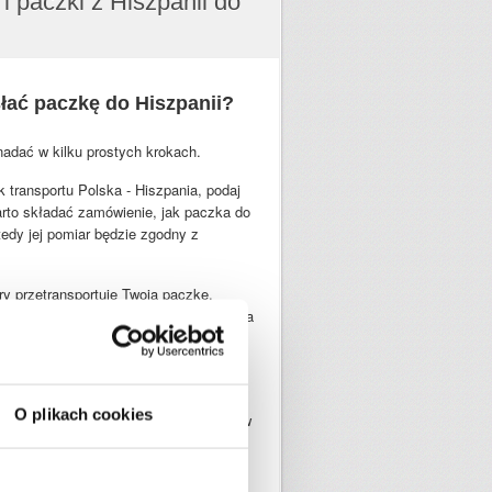
i paczki z Hiszpanii do
łać paczkę do Hiszpanii?
adać w kilku prostych krokach.
k transportu Polska - Hiszpania, podaj
rto składać zamówienie, jak paczka do
tedy jej pomiar będzie zgodny z
óry przetransportuje Twoją paczkę.
eny - wtedy wybierz najtańszego kuriera
u dostawy - wybierz najszybszego.
leży,
w kroku trzecim
, uzupełnić dane
ażny krok, poniewaz podanie
O plikach cookies
 danych może skutkowac opóźnieniem w
b nawet jej zagubieniem. Wpisz
ści oraz kody pocztowe. Ważne jest
telefonów, aby kurierzy lub