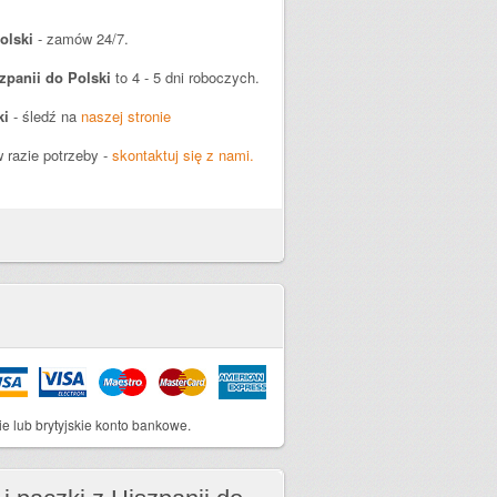
olski
- zamów 24/7.
zpanii do Polski
to 4 - 5 dni roboczych.
ki
- śledź na
naszej stronie
 razie potrzeby -
skontaktuj się z nami.
ie lub brytyjskie konto bankowe.