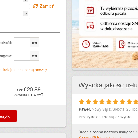
Zamień
sokość:
cm
ługość:
cm
j kolejną taką samą paczkę
Wysoka jakość usł
€20.89
Od:
zawiera 21% VAT
10
Paweł
,
Nowy Sącz
,
Sobota, 25 lipc
Przesyłka dotarła super szybko.
Średnia ocena naszych usług to 9.2
Zobacz 30 tysięcy opinii »