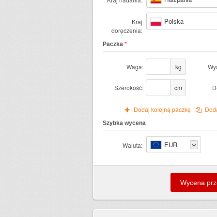
Polska
Kraj
doręczenia:
Paczka
*
Waga:
kg
Wy
Szerokość:
cm
D
Dodaj kolejną paczkę
Doda
Szybka wycena
EUR
Waluta: