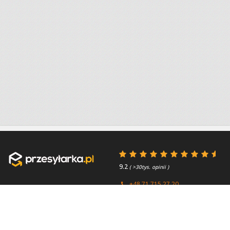
9.2
( >30tys. opinii )
+48 71 715 27 20
+44 (0) 203 769 0450
Poniedziałek - Piątek 8:00 -
4.7
( >2.7tys. opinii )
15:45