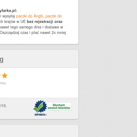
łarka.pl:
i wysyłaj
paczki do Anglii
,
paczki do
ych krajów w UE
bez rejestracji oraz
 nawet tego samego dnia i dostawa w
Oszczędzaj czas i płać nawet 2x mniej
ug
temu
/10.