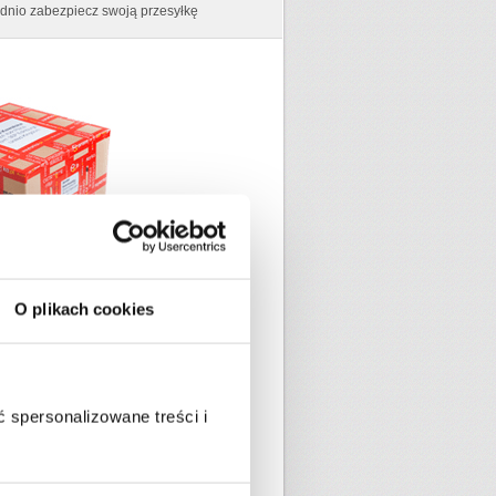
nio zabezpiecz swoją przesyłkę
O plikach cookies
ami pakowania przesyłek:
nsportu?
ę do transportu?
 spersonalizowane treści i
sportu?
edmioty?
ęt?