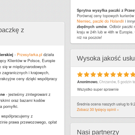
Sprytna wysyłka paczki z Przesy
Porównaj ceny topowych kurierów 
Niemiec
,
paczki do Holandii
i inn
zbędnych umów
. Odbiór paczki
paczkę z
kraju w 24h lub w 48h w Europie. 
niż na poczcie!
erskiej
-
Przesyłarka.pl
działa
Wysoka jakość usł
ęcy Klientów w Polsce, Europie
emy się w międzynarodowych
h zagranicznych i krajowych,
trakcyjne ceny dzięki współpracy
10
Anonimowo
,
Chrzanów
,
5 godzin 
Wszystko super sprawnie
zne
- jesteśmy zintegrowani z
rskimi oraz bazami kodów
Średnia ocena naszych usług to 9.2
a pomyłki.
Zobacz 30 tysięcy opinii »
i współpracujemy z
zinie prawa przewozowego, opłat
Nasi partnerzy