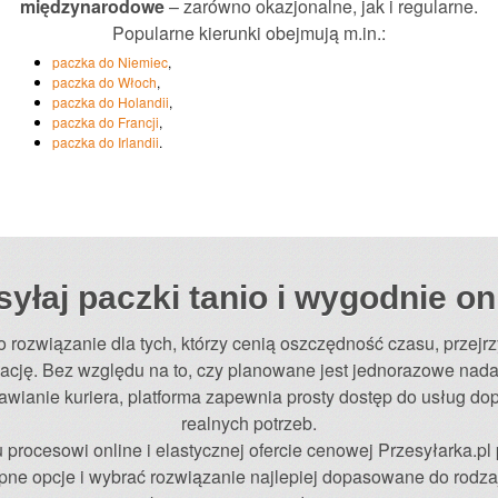
międzynarodowe
– zarówno okazjonalne, jak i regularne.
Popularne kierunki obejmują m.in.:
paczka do Niemiec
,
paczka do Włoch
,
paczka do Holandii
,
paczka do Francji
,
paczka do Irlandii
.
yłaj paczki tanio i wygodnie on
to rozwiązanie dla tych, którzy cenią oszczędność czasu, przejrz
ację. Bez względu na to, czy planowane jest jednorazowe nada
awianie kuriera, platforma zapewnia prosty dostęp do usług d
realnych potrzeb.
 procesowi online i elastycznej ofercie cenowej Przesyłarka.p
ne opcje i wybrać rozwiązanie najlepiej dopasowane do rodzaj