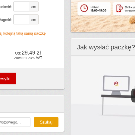
sokość:
cm
ługość:
cm
j kolejną taką samą paczkę
Jak wysłać paczkę?
29.49 zł
Od:
zawiera 23% VAT