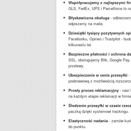
Współpracujemy z najlepszymi fir
GLS, FedEx, UPS i Parcelforce to na
Błyskawiczna obsługa
- odbierzemy
odpiszemy na maila.
Dziesiątki tysięcy pozytywnych opi
Facebooku, Opineo i Trustpilot - b
kilkunastu lat.
Bezpieczne płatności i ochrona d
SSL, obsługujemy Blik, Google Pay, 
przelewy.
Ubezpieczenie w cenie przesyłki
-
podstawową z możliwością rozszerze
Prosty proces reklamacyjny
- nasi 
na każdym etapie reklamacji w firmie 
Śledzenie przesyłki w czasie rze
paczką dzięki systemowi trackingu.
Elastyczność nadania
- zamów kuri
do punktu.