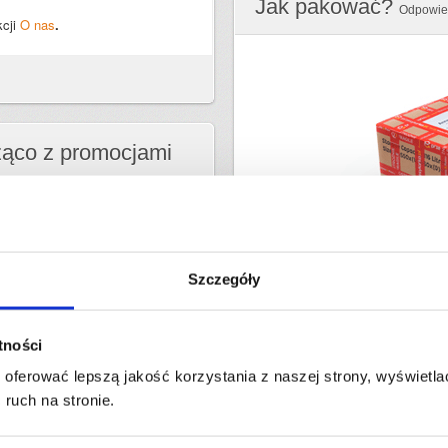
Jak pakować?
Odpowied
cji
O nas
.
żąco z promocjami
Szczegóły
Zapoznaj się z naszymi instrukcj
atności
Jak przygotować paczkę do tra
Jak przygotować bagaż lub torb
oferować lepszą jakość korzystania z naszej strony, wyświetlać
Jak zapakować i wysłać rower?
ruch na stronie.
Jak przygotować opony do tran
Jak zabezpieczyć delikatne prz
Jak zabezpieczyć delikatny sprz