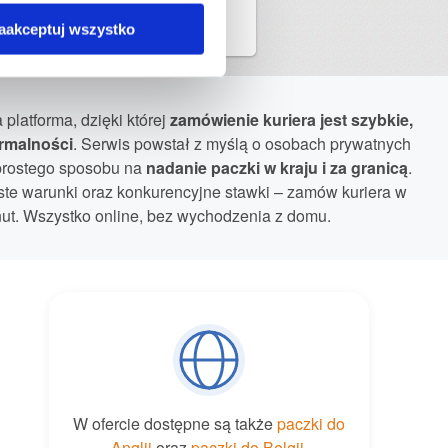
e i inne?
aakceptuj wszystko
platforma, dzięki której
zamówienie kuriera
jest szybkie,
rmalności
. Serwis powstał z myślą o osobach prywatnych
 prostego sposobu na
nadanie paczki
w kraju i za granicą
.
zyste warunki oraz konkurencyjne stawki – zamów kuriera w
nut. Wszystko online, bez wychodzenia z domu.
W ofercie dostępne są także
paczki do
Anglii
oraz
paczki do Belgii
,