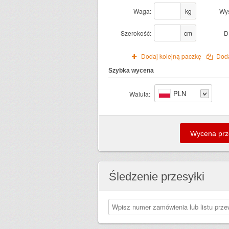
Waga:
kg
Wy
Szerokość:
cm
D
Dodaj kolejną paczkę
Doda
Szybka wycena
PLN
Waluta:
Śledzenie przesyłki