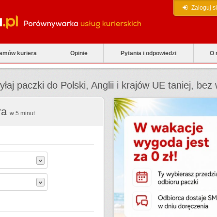
Zaloguj s
zamów kuriera
Opinie
Pytania i odpowiedzi
O 
łaj paczki do Polski, Anglii i krajów UE taniej, b
ra
w 5 minut