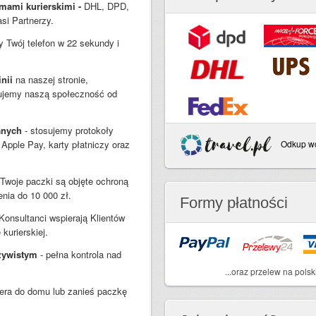
mami kurierskimi -
DHL, DPD,
si Partnerzy.
 Twój telefon w 22 sekundy i
nii
na naszej stronie,
udujemy naszą społeczność od
anych
- stosujemy protokoły
Apple Pay, karty płatniczy oraz
Odkup wcz
 Twoje paczki są objęte ochroną
nia do 10 000 zł.
Formy płatności
Konsultanci wspierają Klientów
kurierskiej.
czywistym
- pełna kontrola nad
...oraz przelew na polsk
era do domu lub zanieś paczkę