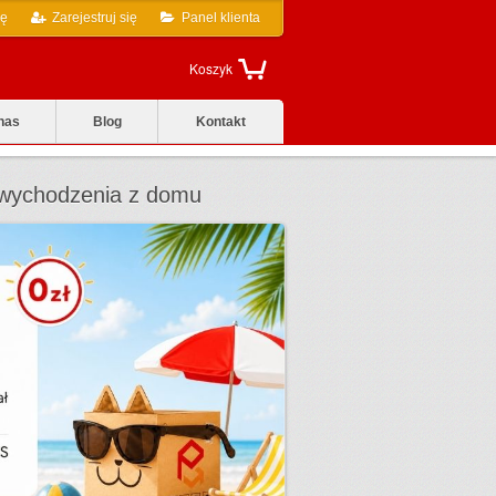
ię
Zarejestruj się
Panel klienta
Koszyk
nas
Blog
Kontakt
ez wychodzenia z domu