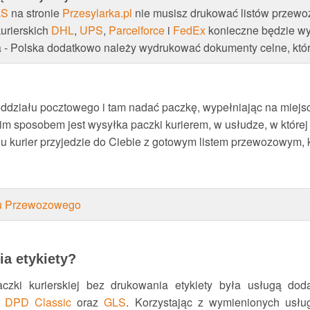
LS
na stronie
Przesylarka.pl
nie musisz drukować listów przewoz
urierskich
DHL
,
UPS
,
Parcelforce
i
FedEx
konieczne będzie wy
lia - Polska dodatkowo należy wydrukować dokumenty celne, któ
ddziału pocztowego i tam nadać paczkę, wypełniając na miejsc
im sposobem jest wysyłka paczki kurierem, w usłudze, w której
kurier przyjedzie do Ciebie z gotowym listem przewozowym, k
tu Przewozowego
ia etykiety?
czki kurierskiej bez drukowania etykiety była usługą dod
a
DPD Classic
oraz
GLS
. Korzystając z wymienionych usług