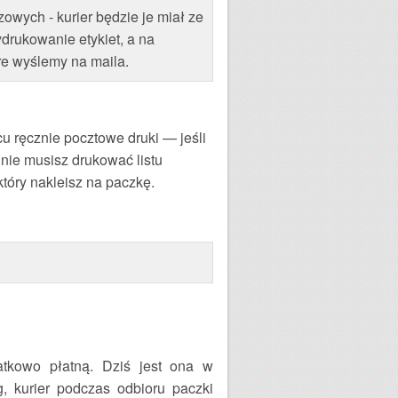
owych - kurier będzie je miał ze
drukowanie etykiet, a na
re wyślemy na maila.
u ręcznie pocztowe druki — jeśli
 nie musisz drukować listu
tóry nakleisz na paczkę.
atkowo płatną. Dziś jest ona w
, kurier podczas odbioru paczki