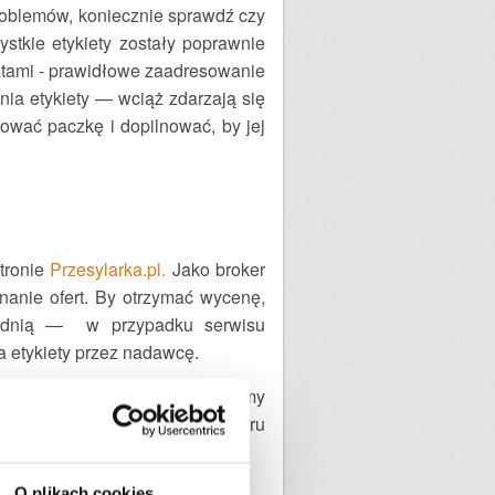
problemów, koniecznie sprawdź czy
ystkie etykiety zostały poprawnie
atami - prawidłowe zaadresowanie
nia etykiety
—
wciąż zdarzają się
ować paczkę i dopilnować, by jej
tronie
Przesylarka.pl.
Jako broker
nanie ofert. By otrzymać wycenę,
iednią
—
w przypadku serwisu
a etykiety przez nadawcę.
 bezpośrednio w oddziale firmy
nio do wskazanego miejsca odbioru
O plikach cookies