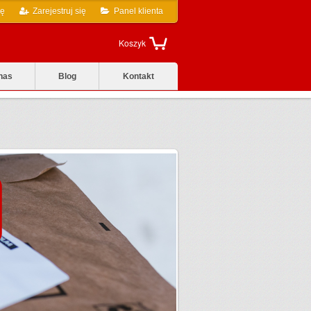
ię
Zarejestruj się
Panel klienta
Koszyk
nas
Blog
Kontakt