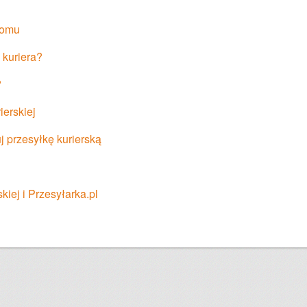
domu
 kuriera?
?
ierskiej
uj przesyłkę kurierską
iej i Przesyłarka.pl