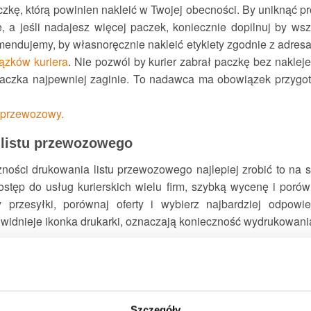
czkę, którą powinien nakleić w Twojej obecności. By uniknąć 
 a jeśli nadajesz więcej paczek, koniecznie dopilnuj by wsz
mendujemy, by własnoręcznie nakleić etykiety zgodnie z adres
ązków kuriera
. Nie pozwól by kurier zabrał paczkę bez nakleje
 paczka najpewniej zaginie. To nadawca ma obowiązek przygot
t przewozowy.
 listu przewozowego
ności drukowania listu przewozowego najlepiej zrobić to na s
ostęp do usług kurierskich wielu firm, szybką wycenę i porów
y przesyłki, porównaj oferty i wybierz najbardziej odpow
ch widnieje ikonka drukarki, oznaczają konieczność wydrukowani
przypadku wysyłki paczki kurierem będzie nadanie paczki
iąc, jest to mniej wygodne niż zamówienie kuriera bezpośred
Szczegóły