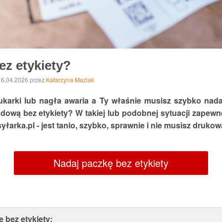
ez etykiety?
 16.04.2026
przez
Katarzyna Maziak
ukarki lub nagła awaria a Ty właśnie musisz szybko nad
ową bez etykiety? W takiej lub podobnej sytuacji zapewne 
łarka.pl - jest tanio, szybko, sprawnie i nie musisz druko
Nadaj paczkę bez etykiety
 bez etykiety: