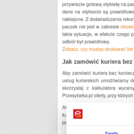
przywiezie gotową etykietę na pa
dane na etykiecie są prawidłowe,
naklejone. Z doświadczenia reko
paczek nie jest w zakresie
obowi
takie sytuacje, w efekcie czego
odbiór był prawidłowy.
Zobacz, czy musisz drukować lis
Jak zamówić kuriera bez
Aby zamówić kuriera bez koniecz
usług kurierskich umożliwiamy d
skorzystaj z kalkulatora wycen
Przesyłarka.pl oferty, przy który
Alternatywnym rozwiązaniem w 
kurierskiej. Jednak szczerze mów
paczki
Zgoda