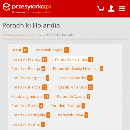
Poradniki Holandia
Strona główna
Czytelnia
Poradniki Holandia
Brexit
Poradniki Anglia
12
23
Poradniki Niemcy
Poradniki Holandia
24
19
Poradniki Francja
Poradniki Irlandia Północna
8
5
Poradniki Hiszpania
Poradniki Włochy
7
11
Poradniki Irlandia
Przesyłki kurierskie
10
56
Paczki zagraniczne
Poradniki Czechy
16
1
Poradniki Dania
Poradniki Szwecja
4
2
Poradniki Portugalia
Poradniki Litwa
2
1
Poradniki Austria
1