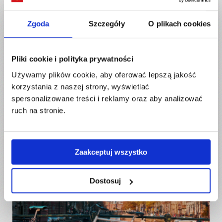
Wyślij paczkę do Holandii
Zgoda
Szczegóły
O plikach cookies
Pliki cookie i polityka prywatności
Używamy plików cookie, aby oferować lepszą jakość
korzystania z naszej strony, wyświetlać
Jak długo idzie paczka do Holandii? - to
spersonalizowane treści i reklamy oraz aby analizować
musisz wiedzieć
ruch na stronie.
Jeśli zastanawiasz się, jak długo trwa wysyłka paczki do
Holandii, istnieje wiele czynników, które mogą wpływać na
czas dostawy. Dużo zależy od sposobu wysyłki, wybranego
Zaakceptuj wszystko
kuriera oraz rodzaju paczki. Oto kilka informacji, które mogą
Ci pomóc zrozumieć, jak długo może trwać transport
przesyłki do Holandii.
Dostosuj