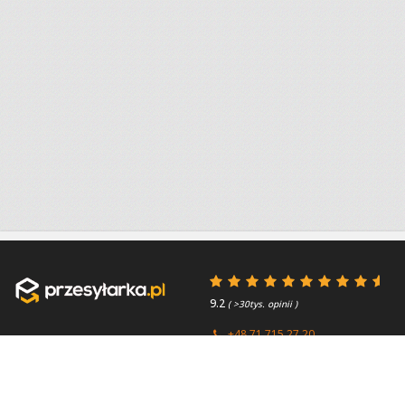
9.2
( >30tys. opinii )
+48 71 715 27 20
+44 (0) 203 769 0450
Poniedziałek - Piątek 8:00 -
4.7
( >2.7tys. opinii )
15:45