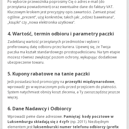
Po wyborze przewoźnika poprosimy Cię o adres e-mail (do
przesyłania powiadomień) oraz ewentualne dane do faktury VAT.
Kluczowym krokiem jest precyzyjny opis zawartości. Zamiast pisać
ogólnie „prezent”, użyj konkretów, takich jak: „odzież bawełniana”,
„książki” czy „nowa elektronika użytkowa”.
4. Wartość, termin odbioru i parametry paczki
Zadeklaruj wartość przesyłanych przedmiotów i wybierz
preferowaną datę odbioru przez kuriera. Upewnij się, że Twoja
paczka ma kształt standardowego prostopadłościanu. Na tym etapie
możesz również zwiększyć poziom ochrony, wykupując dodatkowe
ubezpieczenie towaru.
5. Kupony rabatowe na tanie paczki
Jeśli posiadasz kod promocyjny na
przesyłki międzynarodowe
,
wprowadź go w wyznaczonym polu przed przejściem do płatności.
System natychmiast obniży koszt zlecenia, a Ty zaoszczędzisz jeszcze
więcej.
6. Dane Nadawcy i Odbiorcy
Wprowadź pełne dane adresowe.
Pamiętaj: kody pocztowe w
Luksemburgu składają się z 4 cyfr
(np. 2011). Niezbędnym
elementem jest
luksemburski numer telefonu odbiorcy (prefix