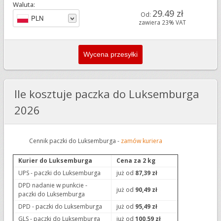
Waluta:
29.49 zł
Od:
PLN
zawiera 23% VAT
Ile kosztuje paczka do Luksemburga
2026
Cennik paczki do Luksemburga -
zamów kuriera
Kurier do Luksemburga
Cena za 2 kg
UPS - paczki do Luksemburga
już od
87,39 zł
DPD nadanie w punkcie -
już od
90,49 zł
paczki do Luksemburga
DPD - paczki do Luksemburga
już od
95,49 zł
GLS - paczki do Luksemburga
już od
100,59 zł