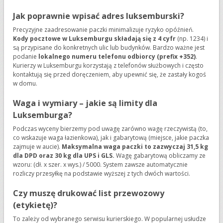
Jak poprawnie wpisać adres luksemburski?
Precyzyjne zaadresowanie paczki minimalizuje ryzyko opóźnień.
Kody pocztowe w Luksemburgu składają się z 4 cyfr
(np. 1234) i
są przypisane do konkretnych ulic lub budynków. Bardzo ważne jest
podanie
lokalnego numeru telefonu odbiorcy (prefix +352)
.
Kurierzy w Luksemburgu korzystają z telefonów służbowych i często
kontaktują się przed doręczeniem, aby upewnić się, że zastały kogoś
w domu.
Waga i wymiary – jakie są limity dla
Luksemburga?
Podczas wyceny bierzemy pod uwagę zarówno wagę rzeczywistą (to,
co wskazuje waga łazienkowa), jak i gabarytową (miejsce, jakie paczka
zajmuje w aucie).
Maksymalna waga paczki to zazwyczaj 31,5 kg
dla DPD oraz 30 kg dla UPS i GLS.
Wagę gabarytową obliczamy ze
wzoru: (dł. x szer. x wys.) / 5000. System zawsze automatycznie
rozliczy przesyłkę na podstawie wyższej z tych dwóch wartości.
Czy muszę drukować list przewozowy
(etykietę)?
To zależy od wybranego serwisu kurierskiego. W popularnej usłudze