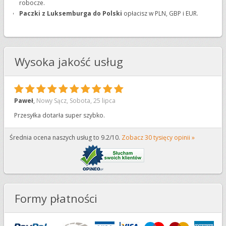
robocze.
Paczki z Luksemburga do Polski
opłacisz w PLN, GBP i EUR.
Wysoka jakość usług
10
Paweł
,
Nowy Sącz
,
Sobota, 25 lipca
Przesyłka dotarła super szybko.
Średnia ocena naszych usług to 9.2/10.
Zobacz 30 tysięcy opinii »
Formy płatności