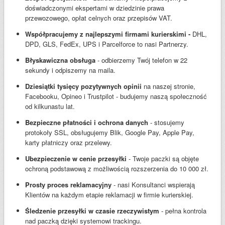
doświadczonymi ekspertami w dziedzinie prawa
przewozowego, opłat celnych oraz przepisów VAT.
Współpracujemy z najlepszymi firmami kurierskimi -
DHL,
DPD, GLS, FedEx, UPS i Parcelforce to nasi Partnerzy.
Błyskawiczna obsługa
- odbierzemy Twój telefon w 22
sekundy i odpiszemy na maila.
Dziesiątki tysięcy pozytywnych opinii
na naszej stronie,
Facebooku, Opineo i Trustpilot - budujemy naszą społeczność
od kilkunastu lat.
Bezpieczne płatności i ochrona danych
- stosujemy
protokoły SSL, obsługujemy Blik, Google Pay, Apple Pay,
karty płatniczy oraz przelewy.
Ubezpieczenie w cenie przesyłki
- Twoje paczki są objęte
ochroną podstawową z możliwością rozszerzenia do 10 000 zł.
Prosty proces reklamacyjny
- nasi Konsultanci wspierają
Klientów na każdym etapie reklamacji w firmie kurierskiej.
Śledzenie przesyłki w czasie rzeczywistym
- pełna kontrola
nad paczką dzięki systemowi trackingu.