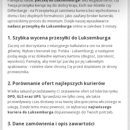
Planujesz nadać
paczkę do Luksemburga
? Bez względu na to, czy
Twoja przesyłka kieruje się do stolicy kraju, Esch-sur-Alzette czy
Differdange - na Przesyłarka.pl zamówisz kuriera bez wychodzenia z
domu i bez zbędnych formalności. Jako zaufany broker kurierski,
uprościliśmy proces do minimum. Dzięki naszej wyszukiwarce
nadasz przesyłkę do Luksemburga
online w zaledwie 3 minuty.
1. Szybka wycena przesyłki do Luksemburga
Zacznij od skorzystania z intuicyjnego kalkulatora cen na stronie
głównej. Wybierz kierunek (np. Polska - Luksemburg), a następnie
podaj wagę oraz dokładne wymiary kartonu (długość, szerokość,
wysokość). Pamiętaj, aby mierzyć paczkę po jej całkowitym
spakowaniu - rzetelne dane chronią Cię przed dopłatami ze strony
przewoźnika.
2. Porównanie ofert najlepszych kurierów
W kilka sekund przedstawimy Ci zestawienie ofert od liderów rynku:
DPD, GLS oraz UPS
. Sprawdzisz nie tylko cenę, ale także
przewidywany czas dostawy oraz kwotę ubezpieczenia wliczonego w
usługę. Dzięki temu masz pewność, że wybierasz
najtańszego
kuriera do Luksemburga
dopasowanego do Twoich potrzeb.
3. Dane zamówienia i opis zawartości