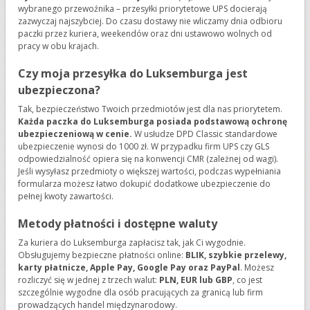
wybranego przewoźnika – przesyłki priorytetowe UPS docierają
zazwyczaj najszybciej. Do czasu dostawy nie wliczamy dnia odbioru
paczki przez kuriera, weekendów oraz dni ustawowo wolnych od
pracy w obu krajach.
Czy moja przesyłka do Luksemburga jest
ubezpieczona?
Tak, bezpieczeństwo Twoich przedmiotów jest dla nas priorytetem.
Każda paczka do Luksemburga posiada podstawową ochronę
ubezpieczeniową w cenie.
W usłudze DPD Classic standardowe
ubezpieczenie wynosi do 1000 zł. W przypadku firm UPS czy GLS
odpowiedzialność opiera się na konwencji CMR (zależnej od wagi).
Jeśli wysyłasz przedmioty o większej wartości, podczas wypełniania
formularza możesz łatwo dokupić dodatkowe ubezpieczenie do
pełnej kwoty zawartości.
Metody płatności i dostępne waluty
Za kuriera do Luksemburga zapłacisz tak, jak Ci wygodnie.
Obsługujemy bezpieczne płatności online:
BLIK, szybkie przelewy,
karty płatnicze, Apple Pay, Google Pay oraz PayPal
. Możesz
rozliczyć się w jednej z trzech walut:
PLN, EUR lub GBP
, co jest
szczególnie wygodne dla osób pracujących za granicą lub firm
prowadzących handel międzynarodowy.