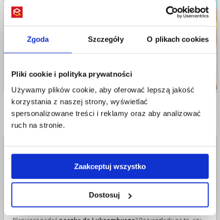
Zgoda
Szczegóły
O plikach cookies
Pliki cookie i polityka prywatności
Używamy plików cookie, aby oferować lepszą jakość
korzystania z naszej strony, wyświetlać
spersonalizowane treści i reklamy oraz aby analizować
ruch na stronie.
Paczka do Luksemburga -
najważniejsze informacje
Zaakceptuj wszystko
Jak wysłać paczkę do Luksemburga krok po
Dostosuj
kroku