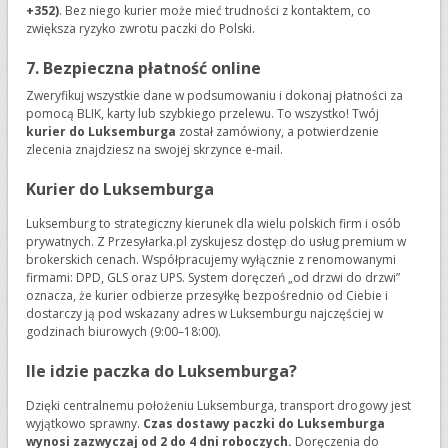
+352)
. Bez niego kurier może mieć trudności z kontaktem, co
zwiększa ryzyko zwrotu paczki do Polski.
7. Bezpieczna płatność online
Zweryfikuj wszystkie dane w podsumowaniu i dokonaj płatności za
pomocą BLIK, karty lub szybkiego przelewu. To wszystko! Twój
kurier do Luksemburga
został zamówiony, a potwierdzenie
zlecenia znajdziesz na swojej skrzynce e-mail.
Kurier do Luksemburga
Luksemburg to strategiczny kierunek dla wielu polskich firm i osób
prywatnych. Z Przesyłarka.pl zyskujesz dostęp do usług premium w
brokerskich cenach. Współpracujemy wyłącznie z renomowanymi
firmami: DPD, GLS oraz UPS. System doręczeń „od drzwi do drzwi”
oznacza, że kurier odbierze przesyłkę bezpośrednio od Ciebie i
dostarczy ją pod wskazany adres w Luksemburgu najczęściej w
godzinach biurowych (9:00–18:00).
Ile idzie paczka do Luksemburga?
Dzięki centralnemu położeniu Luksemburga, transport drogowy jest
wyjątkowo sprawny.
Czas dostawy paczki do Luksemburga
wynosi zazwyczaj od 2 do 4 dni roboczych.
Doręczenia do