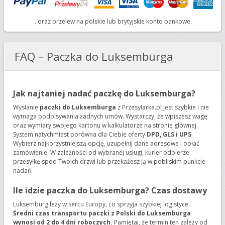
...oraz przelew na polskie lub brytyjskie konto bankowe.
FAQ – Paczka do Luksemburga
Jak najtaniej nadać paczkę do Luksemburga?
Wysłanie
paczki do Luksemburga
z Przesyłarka.pl jest szybkie i nie
wymaga podpisywania żadnych umów. Wystarczy, że wpiszesz wagę
oraz wymiary swojego kartonu w kalkulatorze na stronie głównej.
System natychmiast porówna dla Ciebie oferty
DPD, GLS i UPS
.
Wybierz najkorzystniejszą opcję, uzupełnij dane adresowe i opłać
zamówienie. W zależności od wybranej usługi, kurier odbierze
przesyłkę spod Twoich drzwi lub przekażesz ją w pobliskim punkcie
nadań.
Ile idzie paczka do Luksemburga? Czas dostawy
Luksemburg leży w sercu Europy, co sprzyja szybkiej logistyce.
Średni czas transportu paczki z Polski do Luksemburga
wynosi od 2 do 4 dni roboczych.
Pamiętaj, że termin ten zależy od