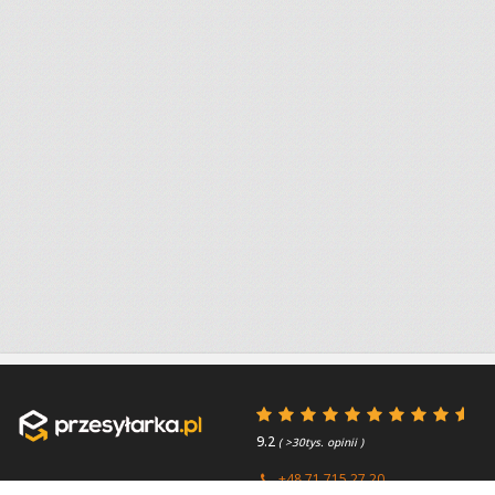
9.2
( >30tys. opinii )
+48 71 715 27 20