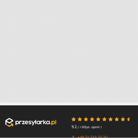
9.2
( >30tys. opinii )
+48 71 715 27 20