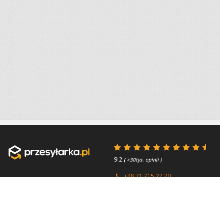
9.2
( >30tys. opinii )
+48 71 715 27 20
+44 (0) 203 769 0450
Poniedziałek - Piątek 8:00 -
4.7
( >2.7tys. opinii )
15:45