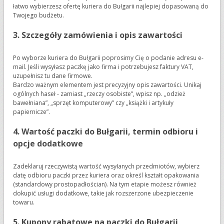
łatwo wybierzesz ofertę kuriera do Bułgarii najlepiej dopasowaną do
Twojego budżetu.
3. Szczegóły zamówienia i opis zawartości
Po wyborze kuriera do Bułgarii poprosimy Cię o podanie adresu e-
mail. Jeśli wysyłasz paczkę jako firma i potrzebujesz faktury VAT,
uzupełnisz tu dane firmowe.
Bardzo ważnym elementem jest precyzyjny opis zawartości. Unikaj
ogólnych haseł - zamiast „rzeczy osobiste”, wpisz np. „odzież
bawełniana”, „sprzęt komputerowy” czy „książki i artykuły
papiernicze”.
4. Wartość paczki do Bułgarii, termin odbioru i
opcje dodatkowe
Zadeklaruj rzeczywistą wartość wysyłanych przedmiotów, wybierz
datę odbioru paczki przez kuriera oraz określ kształt opakowania
(standardowy prostopadłościan). Na tym etapie możesz również
dokupić usługi dodatkowe, takie jak rozszerzone ubezpieczenie
towaru.
5. Kupony rabatowe na paczki do Bułgarii