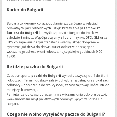
Kurier do Bułgarii
Bułgaria to kierunek coraz popularniejszy zarówno w relacjach
prywatnych, jak i biznesowych. Dzięki Przesyłarka.pl
zamówisz
kuriera do Bułgarii
lub wyślesz paczki z Bułgarii do Polski w
zaledwie 3 minuty. Współpracujemy z liderami rynku: DPD, GLS oraz
UPS, co zapewnia bezpieczeństwo i wysoką jakość doręczeń w
systemie „od drzwi do drzwi”. Kurier odbierze paczkę spod
wskazanego adresu w dni robocze, najczęściej w godzinach 9:00–
18:00.
Ile idzie paczka do Bułgarii
Czas transportu
paczki do Bułgarii
wynosi zazwyczaj od 4 do 6 dni
roboczych. Termin dostawy zależy od wybranej usługi oraz lokalizacji
odbiorcy – doręczenia do stolicy (Sofii) zazwyczaj trwają krócej niż do
mniejszych prowincji.
Pamiętaj, że do czasu doręczenia nie wliczamy dnia odbioru paczki,
weekendów ani świąt państwowych obowiązujących w Polsce lub
Bułgarii.
Czego nie wolno wysyłać w paczce do Bułgarii?