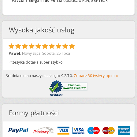
Paczki z Bułgarii do Polski
opłacisz w PLN, GBP i EUR.
Wysoka jakość usług
10
Paweł
,
Nowy Sącz
,
Sobota, 25 lipca
Przesyłka dotarła super szybko.
Średnia ocena naszych usług to 9.2/10.
Zobacz 30 tysięcy opinii »
Formy płatności