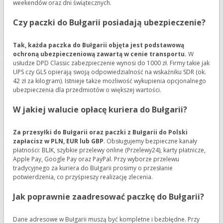
weekendów oraz dni świątecznych.
Czy paczki do Bułgarii posiadają ubezpieczenie?
Tak, każda paczka do Bułgarii objęta jest podstawową
ochroną ubezpieczeniową zawartą w cenie transportu.
W
usłudze DPD Classic zabezpieczenie wynosi do 1000 zł. Firmy takie jak
UPS czy GLS opierają swoją odpowiedzialność na wskaźniku SDR (ok.
42 zł za kilogram). Istnieje także możliwość wykupienia opcjonalnego
ubezpieczenia dla przedmiotów o większej wartości.
W jakiej walucie opłacę kuriera do Bułgarii?
Za przesyłki do Bułgarii oraz paczki z Bułgarii do Polski
zapłacisz w PLN, EUR lub GBP
. Obsługujemy bezpieczne kanały
płatności: BLIK, szybkie przelewy online (Przelewy24), karty płatnicze,
Apple Pay, Google Pay oraz PayPal. Przy wyborze przelewu
tradycyjnego za kuriera do Bułgarii prosimy o przesłanie
potwierdzenia, co przyśpieszy realizację zlecenia.
Jak poprawnie zaadresować paczkę do Bułgarii?
Dane adresowe w Bułgarii muszą być kompletne i bezbłędne. Przy