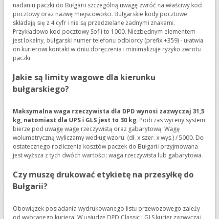
nadaniu paczki do Bułgarii szczególną uwagę zwróć na właściwy kod
pocztowy oraz nazwę miejscowości. Bułgarskie kody pocztowe
składają się z 4 cyfr i nie są przedzielane żadnymi znakami.
Przykładowo kod pocztowy Sofii to 1000. Niezbędnym elementem
jest lokalny, bułgarski numer telefonu odbiorcy (prefix +359) - ułatwia
on kurierowi kontakt w dniu doręczenia i minimalizuje ryzyko zwrotu
paczki.
Jakie są limity wagowe dla kierunku
bułgarskiego?
Maksymalna waga rzeczywista dla DPD wynosi zazwyczaj 31,5
kg, natomiast dla UPS i GLS jest to 30 kg
. Podczas wyceny system
bierze pod uwagę wagę rzeczywistą oraz gabarytową. Wagę
wolumetryczną wyliczamy według wzoru: (dł. x szer. x wys.) / 5000. Do
ostatecznego rozliczenia kosztów paczek do Bułgarii przyjmowana
jest wyższa z tych dwóch wartości: waga rzeczywista lub gabarytowa.
Czy muszę drukować etykietę na przesyłkę do
Bułgarii?
Obowiązek posiadania wydrukowanego listu przewozowego zależy
od wybranego kuriera. W usłudze DPD Classic i GLS kurier zazwyczaj