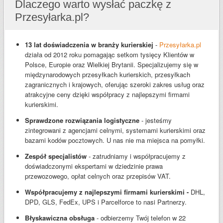
Dlaczego warto wysłać paczkę z
Przesyłarka.pl?
13 lat doświadczenia w branży kurierskiej
-
Przesyłarka.pl
działa od 2012 roku pomagając setkom tysięcy Klientów w
Polsce, Europie oraz Wielkiej Brytanii. Specjalizujemy się w
międzynarodowych przesyłkach kurierskich, przesyłkach
zagranicznych i krajowych, oferując szeroki zakres usług oraz
atrakcyjne ceny dzięki współpracy z najlepszymi firmami
kurierskimi.
Sprawdzone rozwiązania logistyczne
- jesteśmy
zintegrowani z agencjami celnymi, systemami kurierskimi oraz
bazami kodów pocztowych. U nas nie ma miejsca na pomyłki.
Zespół specjalistów
- zatrudniamy i współpracujemy z
doświadczonymi ekspertami w dziedzinie prawa
przewozowego, opłat celnych oraz przepisów VAT.
Współpracujemy z najlepszymi firmami kurierskimi -
DHL,
DPD, GLS, FedEx, UPS i Parcelforce to nasi Partnerzy.
Błyskawiczna obsługa
- odbierzemy Twój telefon w 22