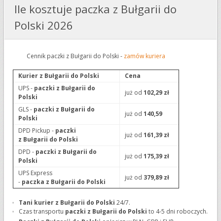
Ile kosztuje paczka z Bułgarii do
Polski 2026
Cennik paczki z Bułgarii do Polski -
zamów kuriera
Kurier z Bułgarii do Polski
Cena
UPS -
paczki z
Bułgarii
do
już od
102,29 zł
Polski
GLS -
paczki z
Bułgarii
do
już od
140,59
Polski
DPD Pickup -
paczki
już od
161,39 zł
z
Bułgarii
do Polski
DPD -
paczki z
Bułgarii
do
już od
175,39 zł
Polski
UPS Express
już od
379,89 zł
-
paczka
z
Bułgarii
do Polski
Tani kurier z Bułgarii do Polski
24/7.
Czas transportu
paczki z Bułgarii do Polski
to 4-5 dni roboczych.