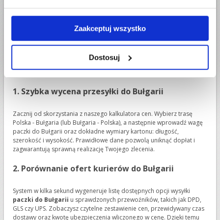
Jak wysłać paczkę do Bułgarii krok po kroku
Planujesz nadać
paczkę do Bułgarii
? Niezależnie od tego, czy
Zaakceptuj wszystko
Twoim celem jest Sofia, Płowdiw, Warna czy mniejsza miejscowość -
na
Przesyłarka.pl
zamówisz kuriera bez wychodzenia z domu i
zbędnych formalności. Cały proces przygotowaliśmy tak, abyś mógł
Dostosuj
nadać przesyłkę do Bułgarii
online, w kilku intuicyjnych krokach w
ciagu 3 minut.
1. Szybka wycena przesyłki do Bułgarii
Zacznij od skorzystania z naszego kalkulatora cen. Wybierz trasę
Polska - Bułgaria (lub Bułgaria - Polska), a następnie wprowadź wagę
paczki do Bułgarii oraz dokładne wymiary kartonu: długość,
szerokość i wysokość. Prawidłowe dane pozwolą uniknąć dopłat i
zagwarantują sprawną realizację Twojego zlecenia.
2. Porównanie ofert kurierów do Bułgarii
System w kilka sekund wygeneruje listę dostępnych opcji wysyłki
paczki do Bułgarii
u sprawdzonych przewoźników, takich jak DPD,
GLS czy UPS. Zobaczysz czytelne zestawienie cen, przewidywany czas
dostawy oraz kwotę ubezpieczenia wliczonego w cenę. Dzięki temu