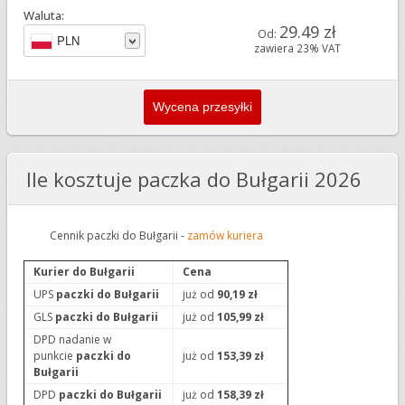
Waluta:
29.49 zł
Od:
PLN
zawiera 23% VAT
Ile kosztuje paczka do Bułgarii 2026
Cennik paczki do Bułgarii -
zamów kuriera
Kurier do Bułgarii
Cena
UPS
paczki do Bułgarii
już od
90,19 zł
GLS
paczki do Bułgarii
już od
105,99 zł
DPD nadanie w
punkcie
paczki do
już od
153,39 zł
Bułgarii
DPD
paczki do Bułgarii
już od
158,39 zł