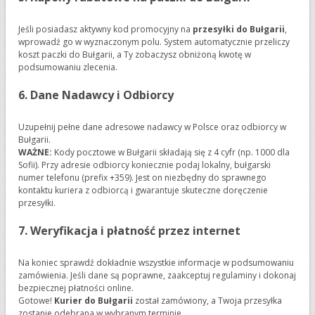
Jeśli posiadasz aktywny kod promocyjny na
przesyłki do Bułgarii
,
wprowadź go w wyznaczonym polu. System automatycznie przeliczy
koszt paczki do Bułgarii, a Ty zobaczysz obniżoną kwotę w
podsumowaniu zlecenia.
6. Dane Nadawcy i Odbiorcy
Uzupełnij pełne dane adresowe nadawcy w Polsce oraz odbiorcy w
Bułgarii.
WAŻNE:
Kody pocztowe w Bułgarii składają się z 4 cyfr (np. 1000 dla
Sofii). Przy adresie odbiorcy koniecznie podaj lokalny, bułgarski
numer telefonu (prefix +359). Jest on niezbędny do sprawnego
kontaktu kuriera z odbiorcą i gwarantuje skuteczne doręczenie
przesyłki.
7. Weryfikacja i płatność przez internet
Na koniec sprawdź dokładnie wszystkie informacje w podsumowaniu
zamówienia. Jeśli dane są poprawne, zaakceptuj regulaminy i dokonaj
bezpiecznej płatności online.
Gotowe!
Kurier do Bułgarii
został zamówiony, a Twoja przesyłka
zostanie odebrana w wybranym terminie.