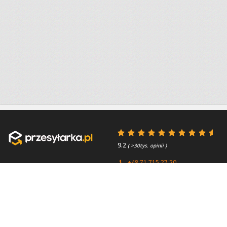
9.2
( >30tys. opinii )
+48 71 715 27 20
+44 (0) 203 769 0450
Poniedziałek - Piątek 8:00 -
4.7
( >2.7tys. opinii )
15:45