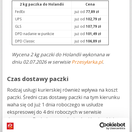
2 kg paczka do Holandii
Cena
FedEx
już od
77,89 zł
UPS
już od
102,79 zł
GLS
już od
107,79 zł
DPD nadanie w punkcie
już od
101,49 zł
DPD Classic
już od
106,89 zł
Wycena 2 kg paczki do Holandii wykonana w
dniu 02.07.2026 w serwisie
Przesyłarka.pl
.
Czas dostawy paczki
Rodzaj usługi kurierskiej również wpływa na koszt
paczki. Średni czas dostawy paczki na tym kierunku
waha się od już 1 dnia roboczego w usłudze
ekspresowej do 4 dni roboczych w serwisie
drogowym. Dodatkowo, rodzaj usługi kurierskiej
również wpływa na koszt paczki. Przesyłki