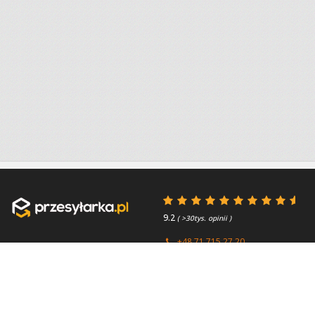
9.2
( >30tys. opinii )
+48 71 715 27 20
+44 (0) 203 769 0450
Poniedziałek - Piątek 8:00 -
4.7
( >2.7tys. opinii )
15:45