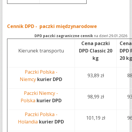
Cennik DPD - paczki międzynarodowe
DPD paczki zagraniczne cennik
na dzień 29.01.2026
Cena paczki
Cena
Kierunek transportu
DPD Classic 20
DPD 
kg
20 k
Paczki Polska -
93,89 zł
88
Niemcy
kurier DPD
Paczki Niemcy -
98,99 zł
93
Polska
kurier DPD
Paczki Polska -
101,19 zł
96
Holandia
kurier DPD