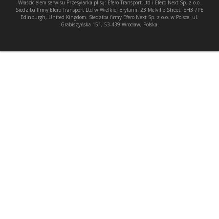
Właścicielem serwisu Przesyłarka.pl są: Efero Transport Ltd i Efero Next Sp. z o.o.
Siedziba firmy Efero Transport Ltd w Wielkiej Brytanii: 23 Melville Street, EH3 7PE
Edinburgh, United Kingdom. Siedziba firmy Efero Next Sp. z o.o. w Polsce: ul.
Grabiszyńska 151, 53-439 Wrocław, Polska.