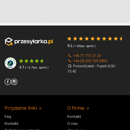
9.2
( >30tys. opinii )
+48 71 715 27 20
+44 (0) 203 769 0450
Poniedziałek - Piątek 8:00 -
4.7
( >2.7tys. opinii )
15:45
Przydatne linki
O firmie
Faq
Kontakt
Kontakt
O nas