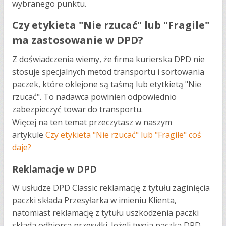
wybranego punktu.
Czy etykieta "Nie rzucać" lub "Fragile"
ma zastosowanie w DPD?
Z doświadczenia wiemy, że firma kurierska DPD nie
stosuje specjalnych metod transportu i sortowania
paczek, które oklejone są taśmą lub etytkietą "Nie
rzucać". To nadawca powinien odpowiednio
zabezpieczyć towar do transportu.
Więcej na ten temat przeczytasz w naszym
artykule
Czy etykieta "Nie rzucać" lub "Fragile" coś
daje?
Reklamacje w DPD
W usłudze DPD Classic reklamację z tytułu zaginięcia
paczki składa Przesyłarka w imieniu Klienta,
natomiast reklamację z tytułu uszkodzenia paczki
składa odbiorca przesyłki. Jeżeli twoja paczka DPD