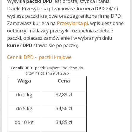
Wysyłka
paczki DPD
jest prosta, szybka i tania.
Dzięki Przesylarka.pl zamówisz
kuriera DPD
24/7 i
wyślesz paczki krajowe oraz zagraniczne firmą DPD.
Zamawiasz kuriera na
Przesyłarka.pl
, wpisujesz dane
odbiorcy i nadawcy przesyłki, uzupełniasz detale
paczki, opłacasz zamówienie i w wybranym dniu
kurier DPD
stawia sie po paczkę.
Cennik DPD - paczki krajowe
Cennik DPD
- paczki krajowe - od drzwi do
drzwi na dzień 29.01.2026
Waga
Cena
do 2 kg
32,89 zł
do 5 kg
34,56 zł
do 10 kg
34,85 zł