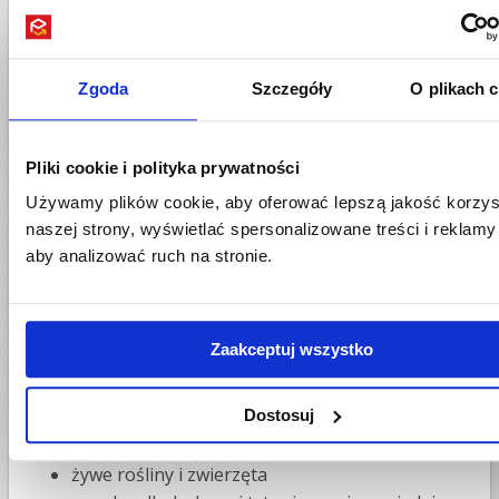
zawsze możesz
skontaktować się z naszym DOK
-
przyjrzymy się skanom
paczki DPD
i udzielimy Ci
wszelkich możliwych informacji.
Zgoda
Szczegóły
O plikach 
Towary zabronione DPD
Przesyłki kurierskie zawierające wymienione
Pliki cookie i polityka prywatności
przedmioty nie podlegają ubezpieczeniu bez względu
Używamy plików cookie, aby oferować lepszą jakość korzys
czy ubezpieczenie zostało wykupione.
naszej strony, wyświetlać spersonalizowane treści i reklamy
materiały niebezpieczne w szczególności
aby analizować ruch na stronie.
materiały łatwopalne, wybuchowe, żrące,
radioaktywne, żrące, cuchnące
broń, jej części, amunicja, imitacje broni, repliki
Zaakceptuj wszystko
kamizelki kuloodporne
narkotyki, środki psychotropowe
Dostosuj
fajerwerki i materiały pirotechniczne
gaśnice
żywe rośliny i zwierzęta