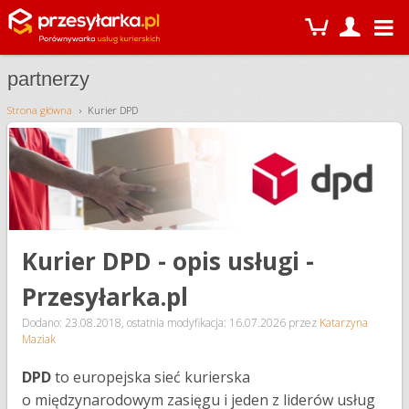
partnerzy
Strona główna
Kurier DPD
Kurier DPD - opis usługi -
Przesyłarka.pl
Dodano: 23.08.2018
,
ostatnia modyfikacja: 16.07.2026
przez
Katarzyna
Maziak
DPD
to europejska sieć kurierska
o międzynarodowym zasięgu i jeden z liderów usług