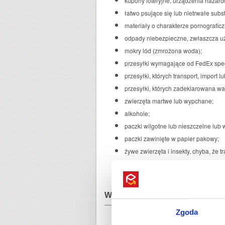
kupony loteryjne, urządzenia hazard
łatwo psujące się lub nietrwałe sub
materiały o charakterze pornograficz
odpady niebezpieczne, zwłaszcza uż
mokry lód (zmrożona woda);
przesyłki wymagające od FedEx specja
przesyłki, których transport, import 
przesyłki, których zadeklarowana w
zwierzęta martwe lub wypchane;
alkohole;
paczki wilgotne lub nieszczelne lub
paczki zawinięte w papier pakowy;
żywe zwierzęta i insekty, chyba, że 
klienci mogą się z FedEx kontaktowa
przesyłki mogące wyrządzić szkodę l
​Wymiary przesyłek kurierskich
Zgoda
waga paczki nie może przekraczać -