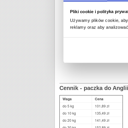
suma wymiarów nie może przekraczać
najdłuższy bok nie może przekracza
Pliki cookie i polityka pryw
Używamy plików cookie, aby 
reklamy oraz aby analizować 
Cennik - paczka do Angli
Waga
Cena
do 5 kg
101,89 zł
do 10 kg
135,49 zł
do 20 kg
141,49 zł
do 30 kg
152,89 zł