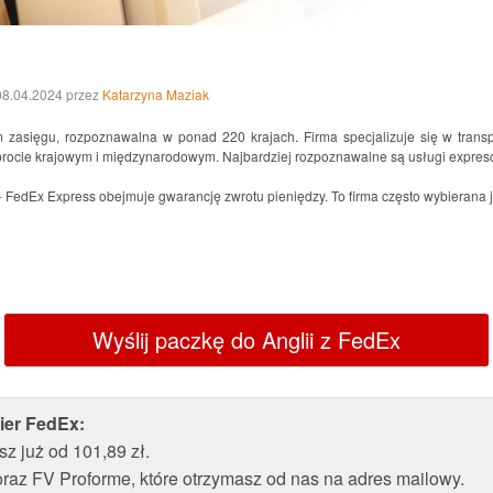
 08.04.2024
przez
Katarzyna Maziak
 zasięgu, rozpoznawalna w ponad 220 krajach. Firma specjalizuje się w transpo
 obrocie krajowym i międzynarodowym. Najbardziej rozpoznawalne są usługi expre
- FedEx Express obejmuje gwarancję zwrotu pieniędzy. To firma często wybierana 
Wyślij paczkę do Anglii z FedEx
rier FedEx:
z już od 101,89 zł.
oraz FV Proforme, które otrzymasz od nas na adres mailowy.