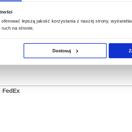
 - 260 cm (długość, szerokość, wysokość)
ć - 120 cm
atności
oferować lepszą jakość korzystania z naszej strony, wyświetlać
ruch na stronie.
Dostosuj
Z
i FedEx