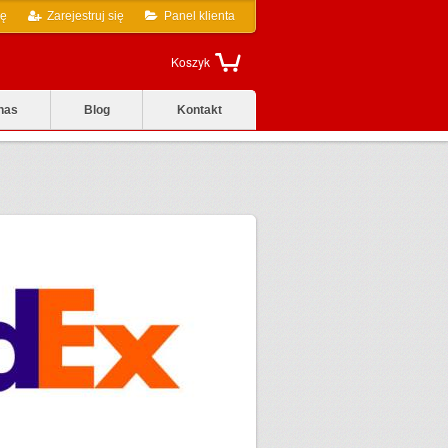
ię
Zarejestruj się
Panel klienta
Koszyk
nas
Blog
Kontakt