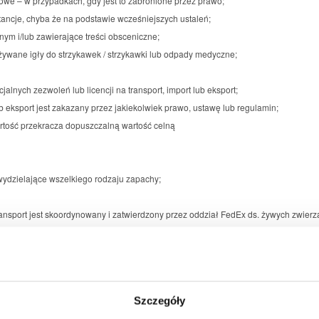
owe – w przypadkach, gdy jest to zabronione przez prawo;
stancje, chyba że na podstawie wcześniejszych ustaleń;
nym i/lub zawierające treści obsceniczne;
ywane igły do strzykawek / strzykawki lub odpady medyczne;
lnych zezwoleń lub licencji na transport, import lub eksport;
lub eksport jest zakazany przez jakiekolwiek prawo, ustawę lub regulamin;
artość przekracza dopuszczalną wartość celną
 wydzielające wszelkiego rodzaju zapachy;
transport jest skoordynowany i zatwierdzony przez oddział FedEx ds. żywych zwierz
ć na miejscu - nie dopuszcza się zwierząt domowych i ryb.
ub spowodować opóźnienie, jeżeli chodzi o wyposażenie, personel lub inne przes
 w FedEx
Szczegóły
 30 kg