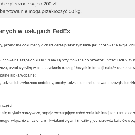
ubezpieczone są do 200 zł.
abarytowa nie moga przekroczyć 30 kg.
zanych w usługach FedEx
y, przenośne dokumenty o charakterze płatniczym takie jak indosowane akcje, obli
buchowe należące do klasy 1.3 nie są przyjmowane do przewozu przez FedEx. W n
wozu, przed wysyłką w celu uzyskania szczegółowych informacji należy skontaktow
opalne lub łatwopalne;
ła, ludzkie lub zwierzęce embriony, prochy ludzkie lub ekshumowane szczątki ludzki
h części;
 się artykuły spożywcze, napoje wymagające chłodzenia lub innej regulacji otocz
innego, włącznie z nasionami i kwiatami ciętymi (możliwy jest przewóz kwiatów cię