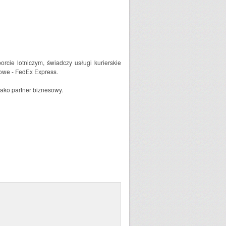
rcie lotniczym, świadczy usługi kurierskie
sowe - FedEx Express.
jako partner biznesowy.