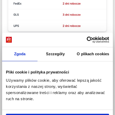
Poprawne zaadresowanie przesyłki
Oczywiście, nie możemy zapomnieć też o poprawnym
Zgoda
Szczegóły
O plikach cookies
złożeniu zamówienia na wysyłkę paczki do Holandii.
Kluczowe dla sprawnej dostawy jest poprawne
wypełnienie formularza i wskazanie kompletnych
Pliki cookie i polityka prywatności
danych. Adresy muszą być podane w lokalnym języku.
Używamy plików cookie, aby oferować lepszą jakość
Pamiętaj też, że kody pocztowe w Holandii składają
korzystania z naszej strony, wyświetlać
się z 4 cyfr i 2 liter. Warto również dodać miejscowy
spersonalizowane treści i reklamy oraz aby analizować
numer kontaktowy, aby w razie potrzeby kurier mógł
ruch na stronie.
skontaktować się.