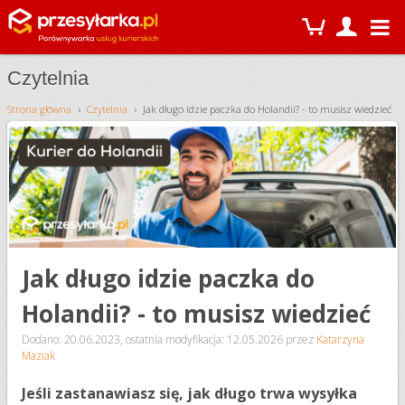
Czytelnia
Strona główna
Czytelnia
Jak długo idzie paczka do Holandii? - to musisz wiedzieć
Jak długo idzie paczka do
Holandii? - to musisz wiedzieć
Dodano: 20.06.2023
,
ostatnia modyfikacja: 12.05.2026
przez
Katarzyna
Maziak
Jeśli zastanawiasz się, jak długo trwa wysyłka