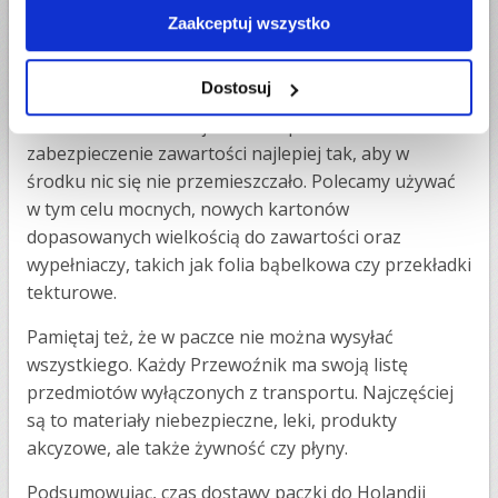
Pakowanie paczki
Zaakceptuj wszystko
Dla szybkiego transportu paczki kluczowe jest też jej
poprawne spakowanie. Przesyłka musi być
Dostosuj
zapakowana zgodnie z wytycznymi danego
Przewoźnika. Ważne jest też odpowiednie
zabezpieczenie zawartości najlepiej tak, aby w
środku nic się nie przemieszczało. Polecamy używać
w tym celu mocnych, nowych kartonów
dopasowanych wielkością do zawartości oraz
wypełniaczy, takich jak folia bąbelkowa czy przekładki
tekturowe.
Pamiętaj też, że w paczce nie można wysyłać
wszystkiego. Każdy Przewoźnik ma swoją listę
przedmiotów wyłączonych z transportu. Najczęściej
są to materiały niebezpieczne, leki, produkty
akcyzowe, ale także żywność czy płyny.
Podsumowując, czas dostawy paczki do Holandii