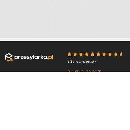
9.2
( >30tys. opinii )
+48 71 715 27 20
+44 (0) 203 769 0450
Poniedziałek - Piątek 8:00 -
4.7
( >2.7tys. opinii )
15:45
Przydatne linki
O firmie