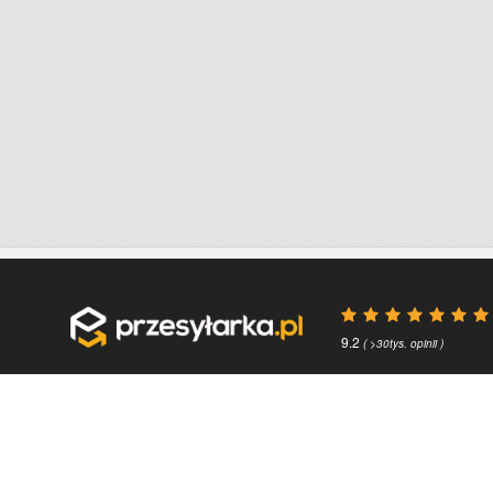
9.2
( >30tys. opinii )
Przydatne linki
O firmie
Faq
Kontakt