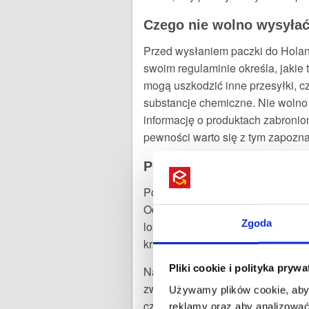
Czego nie wolno wysyłać
Przed wysłaniem paczki do Holan
swoim regulaminie określa, jakie 
mogą uszkodzić inne przesyłki, c
substancje chemiczne. Nie wolno
informację o produktach zabroni
pewności warto się z tym zapozna
Poprawne zaadresowanie
Podczas składania zamówienia na
Odbiorcy. Wszystkie nazwy własn
Zgoda
lokalne, bo odbiory i doręczenia 
krajowe.
Pliki cookie i polityka pryw
Na uwadze należy mieć również po
zwracają również uwagę, czy naz
Używamy plików cookie, aby 
czy też skrzynce pocztowej.
reklamy oraz aby analizować 