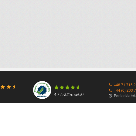
+48 71 715 2
+44 (0) 203 
4.7
( >2.7tys. opinii )
Poniedziałek 
Przesyłki zagraniczne
Partnerzy / F
Paczki do Anglii
DHL