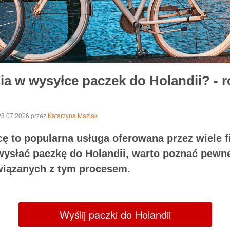
nia w wysyłce paczek do Holandii? -
 28.07.2026
przez
Katarzyna Maziak
ę to popularna usługa oferowana przez wiele f
 wysłać paczkę do Holandii, warto poznać pewn
wiązanych z tym procesem.
Wyślij paczki do Holandii