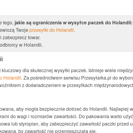
e tego,
jakie są ograniczenia w wysyłce paczek do Holandii:
zewiozą Twoje
przesyłki do Holandii
.
i zabezpiecz towar.
 odbiorcy w Holandii.
i
kluczowy dla skutecznej wysyłki paczek. Istnieje wiele między
o Holandii
. Za pośrednictwem serwisu Przesyłarka.pl do wybo
ewoźnikiem z doświadczeniem w przesyłkach międzynarodowyc
wana, aby mogła bezpiecznie dotrzeć do Holandii. Najlepiej w
rami do wagi i rozmiarów zawartości. Do pakowania warto użyć
elkowa lub styropian, aby zabezpieczyć zawartość paczki przed 
akowana, by zawartość nie przemieszczała się.