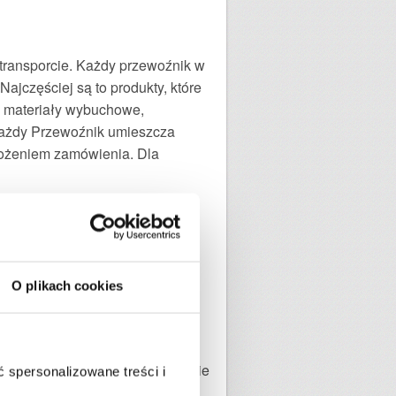
transporcie. Każdy przewoźnik w
ajczęściej są to produkty, które
e, materiały wybuchowe,
 Każdy Przewoźnik umieszcza
łożeniem zamówienia. Dla
ny adres zarówno Nadawcy i
owych również powinny być
O plikach cookies
ywać połączeń na numery inne niż
 4 cyfr i 2 liter. Kurierzy
na drzwiach, dzwonku, domofonie
 spersonalizowane treści i