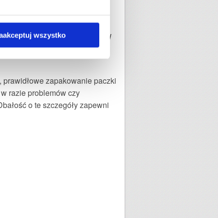
 paczki w czasie rzeczywistym. W
aakceptuj wszystko
sługę i dodatkowe opcje, które
, prawidłowe zapakowanie paczki
 w razie problemów czy
Dbałość o te szczegóły zapewni