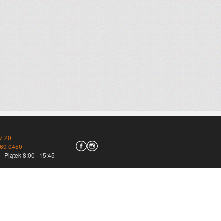
7 20
769 0450
- Piątek 8:00 - 15:45
irmy kurierskie