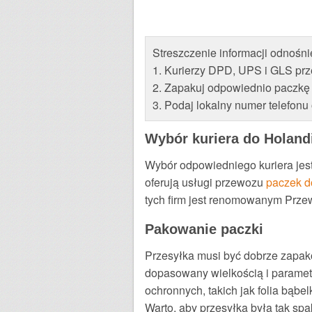
Streszczenie informacji odnośni
1. Kurierzy DPD, UPS i GLS pr
2. Zapakuj odpowiednio paczkę 
3. Podaj lokalny numer telefonu
Wybór kuriera do Holandi
Wybór odpowiedniego kuriera jest 
oferują usługi przewozu
paczek d
tych firm jest renomowanym Prz
Pakowanie paczki
Przesyłka musi być dobrze zapako
dopasowany wielkością i paramet
ochronnych, takich jak folia bąb
Warto, aby przesyłka była tak sp