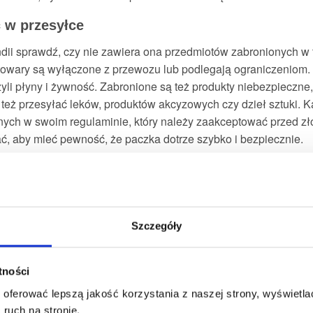
 w przesyłce
dii sprawdź, czy nie zawiera ona przedmiotów zabronionych w 
towary są wyłączone z przewozu lub podlegają ograniczeniom. N
zyli płyny i żywność. Zabronione są też produkty niebezpieczn
 też przesyłać leków, produktów akcyzowych czy dzieł sztuki.
onych w swoim regulaminie, który należy zaakceptować przed z
ć, aby mieć pewność, że paczka dotrze szybko i bezpiecznie.
 przesyłki
 przesyłkę do Holandii bardzo istotne jest, aby podać popraw
e należy podać w języku lokalnym. Numery telefonów kontakt
Szczegóły
przesyłek realizują miejscowi kurierzy, którzy nie mogą wykon
atności
danie poprawnego kodu pocztowego. W Holandii kod składa się z
wisko na liście przewozowym zgadza się z tym umieszczonym 
oferować lepszą jakość korzystania z naszej strony, wyświetlać
ruch na stronie.