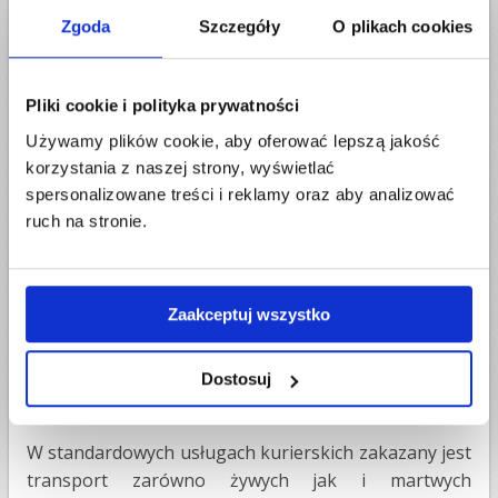
konieczność opóźnienia i oczyszczenia elementów
Zgoda
Szczegóły
O plikach cookies
motoryzacyjnych przed wysyłką).
Broń i amunicja
Pliki cookie i polityka prywatności
Grupa ta obejmuje zarówno broń, części broni,
Używamy plików cookie, aby oferować lepszą jakość
amunicję, kamizelki kuloodporne a także imitację
korzystania z naszej strony, wyświetlać
spersonalizowane treści i reklamy oraz aby analizować
broni. Możesz się zdziwić, w tej grupie znajdują się
ruch na stronie.
wszystkie przedmioty ostre - także np. noże
kuchenne, noże turystyczne, scyzoryki. Niektóre
osoby decydują się na ryzyko i wysyłają np. Kuchenne
noże - pamiętaj, że artykuły te muszą być tylko
Zaakceptuj wszystko
oryginalnych opakowaniach, a wysyłka jest na własną
odpowiedzialność.
Dostosuj
Organizmy żywe lub martwe
W standardowych usługach kurierskich zakazany jest
transport zarówno żywych jak i martwych