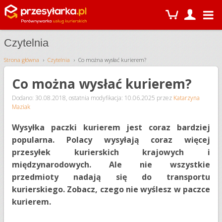
Czytelnia
Strona główna
Czytelnia
Co można wysłać kurierem?
Co można wysłać kurierem?
Dodano: 30.08.2018
,
ostatnia modyfikacja: 10.06.2025
przez
Katarzyna
Maziak
Wysyłka paczki kurierem jest coraz bardziej
popularna. Polacy wysyłają coraz więcej
przesyłek kurierskich krajowych i
międzynarodowych. Ale nie wszystkie
przedmioty nadają się do transportu
kurierskiego. Zobacz, czego nie wyślesz w paczce
kurierem.