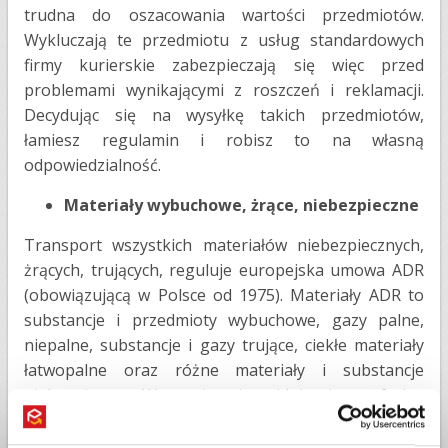
trudna do oszacowania wartości przedmiotów.
Wykluczają te przedmiotu z usług standardowych
firmy kurierskie zabezpieczają się więc przed
problemami wynikającymi z roszczeń i reklamacji.
Decydując się na wysyłkę takich przedmiotów,
łamiesz regulamin i robisz to na własną
odpowiedzialność.
Materiały wybuchowe, żrące, niebezpieczne
Transport wszystkich materiałów niebezpiecznych,
żrących, trujących, reguluje europejska umowa ADR
(obowiązującą w Polsce od 1975). Materiały ADR to
substancje i przedmioty wybuchowe, gazy palne,
niepalne, substancje i gazy trujące, ciekłe materiały
łatwopalne oraz różne materiały i substancje
niebezpieczne. W grupie tej znajdują się np. farby,
różne środki czystości, czy płyny motoryzacyjne
znajdujące się np. w akumulatora, silnikach (stąd też