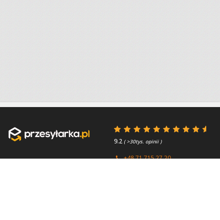
9.2
( >30tys. opinii )
+48 71 715 27 20
+44 (0) 203 769 0450
Poniedziałek - Piątek 8:00 -
4.7
( >2.7tys. opinii )
15:45