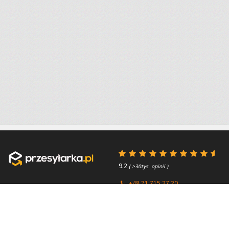
9.2
( >30tys. opinii )
+48 71 715 27 20
+44 (0) 203 769 0450
Poniedziałek - Piątek 8:00 -
4.7
( >2.7tys. opinii )
15:45