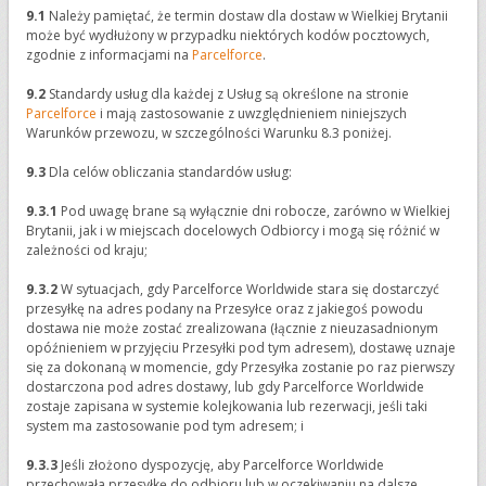
9.1
Należy pamiętać, że termin dostaw dla dostaw w Wielkiej Brytanii
może być wydłużony w przypadku niektórych kodów pocztowych,
zgodnie z informacjami na
Parcelforce
.
9.2
Standardy usług dla każdej z Usług są określone na stronie
Parcelforce
i mają zastosowanie z uwzględnieniem niniejszych
Warunków przewozu, w szczególności Warunku 8.3 poniżej.
9.3
Dla celów obliczania standardów usług:
9.3.1
Pod uwagę brane są wyłącznie dni robocze, zarówno w Wielkiej
Brytanii, jak i w miejscach docelowych Odbiorcy i mogą się różnić w
zależności od kraju;
9.3.2
W sytuacjach, gdy Parcelforce Worldwide stara się dostarczyć
przesyłkę na adres podany na Przesyłce oraz z jakiegoś powodu
dostawa nie może zostać zrealizowana (łącznie z nieuzasadnionym
opóźnieniem w przyjęciu Przesyłki pod tym adresem), dostawę uznaje
się za dokonaną w momencie, gdy Przesyłka zostanie po raz pierwszy
dostarczona pod adres dostawy, lub gdy Parcelforce Worldwide
zostaje zapisana w systemie kolejkowania lub rezerwacji, jeśli taki
system ma zastosowanie pod tym adresem; i
9.3.3
Jeśli złożono dyspozycję, aby Parcelforce Worldwide
przechowała przesyłkę do odbioru lub w oczekiwaniu na dalsze