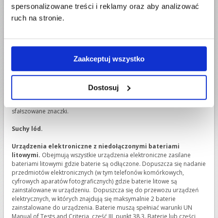
Odpady laboratoryjne oraz medyczne.
Wszystkie odpady w tym
spersonalizowane treści i reklamy oraz aby analizować
miedzy innymi zakażone i brudne opatrunki; bandaże; igły.
ruch na stronie.
Narkotyki i leki.
Wszystkie leki na receptę oraz narkotyki w tym
kokaina, heroina, LSD, marihuana, opium, azotyn izoamylu, liście
czuwaliczki jadalnej Catha, roślina i nasiona Edulis, mopfina,
substancje psychotroniczne.
Zaakceptuj wszystko
Produkty i substancje żrące.
Obejmują miedzy innymi farby, kwasy,
substancje do usuwania farb i rdzy, wodoretlenek sodu, rtęć, gal.
Dostosuj
Podrobiona lub sfałszowana waluta.
Obejmuje również
sfałszowane znaczki.
Suchy lód.
Urządzenia elektroniczne z niedołączonymi bateriami
litowymi.
Obejmują wszystkie urządzenia elektroniczne zasilane
bateriami litowymi gdzie baterie są odłączone. Dopuszcza się nadanie
przedmiotów elektronicznych (w tym telefonów komórkowych,
cyfrowych aparatów fotograficznych) gdzie baterie litowe są
zainstalowane w urządzeniu. Dopuszcza się do przewozu urządzeń
elektrycznych, w których znajdują się maksymalnie 2 baterie
zainstalowane do urządzenia. Baterie muszą spełniać warunki UN
Manual of Tests and Criteria, część III, punkt 38.3. Baterie lub części