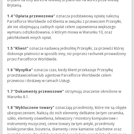
Brytanią.
1.4 "Opłata przewozowa"
oznacza podstawową opłatę należną
Parcelforce Worldwide od Klienta w związku z przewozem Przesyłki,
ale nie obejmującą żadnych opłat celem zapewnienia większego
wymiaru odszkodowania, o którym mowa w Warunku 10, oraz
jakichkolwiek innych opłat.
1.5 "Klient"
oznacza nadawcę jednolitej Przesyłki, za przewóz której
dokonuje płatności w sposób inny, niż poprzez rachunek prowadzony
przez Parcelforce Worldwide.
1.6 "Wysyłka"
oznacza czas, kiedy klient przekazuje Przesyłkę
przedstawicielowi lub agentowi Parcelforce Worldwide celem
przewozu i dostawy w ramach Usługi.
1.7 "Dokumenty przewozowe"
otrzymują znaczenie określone w
Warunku 8.1.
1.8 "Wykluczone towary"
oznaczają przedmioty, które nie są objęte
ubezpieczeniem. Należą do nich elementy delikatne (w tym ceramika,
szkło, elementy oświetlenia, telewizory / monitory komputerowe i
instrumenty muzyczne), cenne towary (w tym antyki, przedmioty
kolekcjonerskie, biżuteria, diamenty i inne kamienie szlachetne oraz