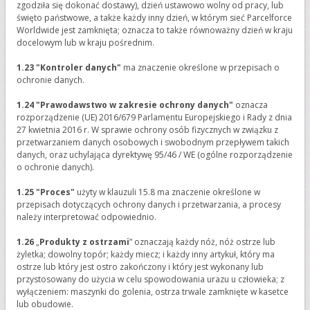
zgodziła się dokonać dostawy), dzień ustawowo wolny od pracy, lub
święto państwowe, a także każdy inny dzień, w którym sieć Parcelforce
Worldwide jest zamknięta; oznacza to także równoważny dzień w kraju
docelowym lub w kraju pośrednim.
1.23
"Kontroler danych"
ma znaczenie określone w przepisach o
ochronie danych.
1.24 "Prawodawstwo w zakresie ochrony danych"
oznacza
rozporządzenie (UE) 2016/679 Parlamentu Europejskiego i Rady z dnia
27 kwietnia 2016 r. W sprawie ochrony osób fizycznych w związku z
przetwarzaniem danych osobowych i swobodnym przepływem takich
danych, oraz uchylająca dyrektywę 95/46 / WE (ogólne rozporządzenie
o ochronie danych).
1.25 "Proces"
użyty w klauzuli 15.8 ma znaczenie określone w
przepisach dotyczących ochrony danych i przetwarzania, a procesy
należy interpretować odpowiednio.
1.26
„
Produkty z ostrzami
” oznaczają każdy nóż, nóż ostrze lub
żyletka; dowolny topór; każdy miecz; i każdy inny artykuł, który ma
ostrze lub który jest ostro zakończony i który jest wykonany lub
przystosowany do użycia w celu spowodowania urazu u człowieka; z
wyłączeniem: maszynki do golenia, ostrza trwale zamknięte w kasetce
lub obudowie.