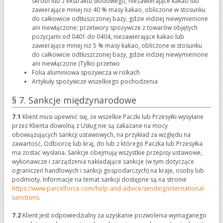
skrobi lub z ekstraktu słodowego, niezawierające kakao lub
zawierające mniej niż 40 % masy kakao, obliczone w stosunku
do całkowicie odtłuszczonej bazy, gdzie indziej niewymienione
ani niewłączone; przetwory spożywcze z towarów objętych
pozycjami od 0401 do 0404, niezawierające kakao lub
zawierające mniej niż 5 % masy kakao, obliczone w stosunku
do całkowicie odtłuszczonej bazy, gdzie indziej niewymienione
ani niewłączone (Tylko przetwo
Folia aluminiowa spożywcza w rolkach
Artykuły spożywcze wszelkiego pochodzenia
§ 7. Sankcje międzynarodowe
7.1
Klient musi upewnić się, że wszelkie Paczki lub Przesyłki wysyłane
przez Klienta dowolną z Usług nie są zakazane na mocy
obowiązujących sankcji ustawowych, na przykład za względu na
zawartość, Odbiorcę lub kraj, do lub z którego Paczka lub Przesyłka
ma zostać wysłana. Sankcje obejmują wszystkie przepisy ustawowe,
wykonawcze i zarządzenia nakładające sankcje (w tym dotyczące
ograniczeń handlowych i sankcji gospodarczych) na kraje, osoby lub
podmioty. Informacje na temat sankcji dostępne są na stronie
https://www.parcelforce.com/help-and-advice/sending/international-
sanctions
.
7.2
Klient jest odpowiedzialny za uzyskanie pozwolenia wymaganego