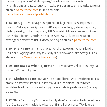
pewnych ograniczeń i/lub wymogów, określonych w części
"Prohibitions and Restrictions" ["Zakazy i ograniczenia"], wskazane na
stronie
parcelforce.com
i/lub na stronie
parcelforce.com/retailprohibitions
.
1.18 "Usługi"
oznaczają następujące usługi: express9, express10,
expressAM, express24, express48, express48large, globalexpress,
globalpriority, irelandexpress, BFPO Worldwide oraz wszelkie inne
usługi świadczone zgodnie z niniejszymi Warunkami przewozu;
szczegóły dotyczące usług dostępne są na stronie
parcelforce.com
.
1.19
"Wielka Brytania"
oznacza, Anglię, Szkocję, Walię, Irlandię
Północną, Wyspy Man i Wyspy Scilly (zdefiniowane jako Strefy 1-3 na
stronie
https://www.parcelforce.com/
).
1.20 "Dostawa w Wielkiej Brytanii"
oznacza wszelkie dostawy na
terenie Wielkiej Brytanii.
1.21
"Niedoręczalne"
oznacza, że Parcelforce Worldwide nie jest w
stanie dostarczyć Paczki lub Przesyłki, lub zdaniem Parcelforce
Worldwide okoliczności wskazują, że nie należy podejmować próby
dostawy.
1.22 "Dzień roboczy"
oznacza każdy dzień inny niż sobota, niedziela
(oprócz soboty i niedzieli, w których firma Parcelforce Worldwide