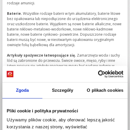
rodzaje amunicji.
Baterie.
Wszystkie rodzaje baterii w tym akumulatory, baterie litowe
bez opakowania lub niepodłączone do urządzenia elektronicznego
oraz uszkodzone baterie. Wyjątkiem są nowe baterie alkaliczne, nowe
baterie niklowo-metalowo-wodorkowe, nowe niklowo-kadmowe
baterie, nowe baterie cynkowo- powietrzne. Dopuszczone rodzaje
baterii muszą być nowe, w nieotwartym opakowaniu oryginalnym
owinięte folią bąbelkową dla amortyzacji.
Artykuły spożywcze łatwopsujące się.
Zamarznięta woda i suchy
lód są zabronione do przewozu. Świeże owoce, mięso, ryby i inne
łatwo psujące się artykuły spożywcze mogą być nadane jedynie w
serwisie „guaranteed next day serwice” (nie za pośrednictwem
Przesylarka.pl) . Wszystkie inne serwisy zabraniają wysyłki artykułów
łatwo psujących się. Produkty muszą być schłodzone i hermetycznie
zapakowane. Nadawca jest w pełni odpowiedzialny za prawidłowe
Zgoda
Szczegóły
O plikach cookies
przygotowanie produktów do transportu.
Substancje biologiczne.
Wszystkie substancje biologiczne oraz
próbki do badań obejmujące między innymi krew; mocz; kał; szczątki
Pliki cookie i polityka prywatności
zwierzęce.
Używamy plików cookie, aby oferować lepszą jakość
Christmas Crackers.
korzystania z naszej strony, wyświetlać