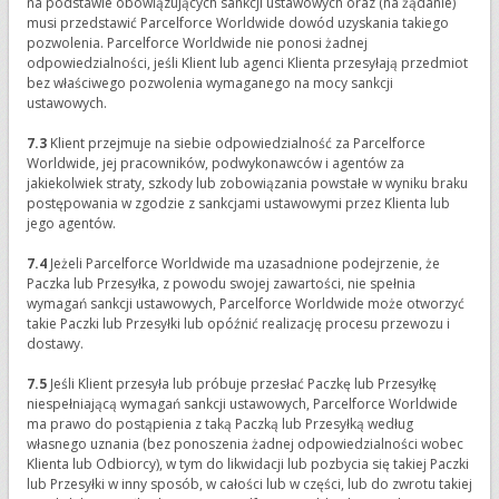
na podstawie obowiązujących sankcji ustawowych oraz (na żądanie)
musi przedstawić Parcelforce Worldwide dowód uzyskania takiego
pozwolenia. Parcelforce Worldwide nie ponosi żadnej
odpowiedzialności, jeśli Klient lub agenci Klienta przesyłają przedmiot
bez właściwego pozwolenia wymaganego na mocy sankcji
ustawowych.
7.3
Klient przejmuje na siebie odpowiedzialność za Parcelforce
Worldwide, jej pracowników, podwykonawców i agentów za
jakiekolwiek straty, szkody lub zobowiązania powstałe w wyniku braku
postępowania w zgodzie z sankcjami ustawowymi przez Klienta lub
jego agentów.
7.4
Jeżeli Parcelforce Worldwide ma uzasadnione podejrzenie, że
Paczka lub Przesyłka, z powodu swojej zawartości, nie spełnia
wymagań sankcji ustawowych, Parcelforce Worldwide może otworzyć
takie Paczki lub Przesyłki lub opóźnić realizację procesu przewozu i
dostawy.
7.5
Jeśli Klient przesyła lub próbuje przesłać Paczkę lub Przesyłkę
niespełniającą wymagań sankcji ustawowych, Parcelforce Worldwide
ma prawo do postąpienia z taką Paczką lub Przesyłką według
własnego uznania (bez ponoszenia żadnej odpowiedzialności wobec
Klienta lub Odbiorcy), w tym do likwidacji lub pozbycia się takiej Paczki
lub Przesyłki w inny sposób, w całości lub w części, lub do zwrotu takiej