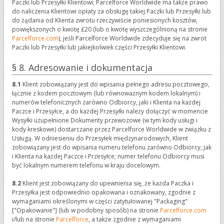
Paczki lub Przesyłki Klientowi; Parcelforce Worldwide ma także prawo
do naliczenia Klientowi opłaty za obsługę takiej Paczki lub Przesyłki lub
do żądania od Klienta zwrotu rzeczywiście poniesionych kosztów,
powiększonych o kwotę £20 (lub o kwotę wyszczególnioną na stronie
Parcelforce.com
), jeśli Parcelforce Worldwide zdecyduje się na zwrot
Paczki lub Przesyłki lub jakiejkolwiek części Przesyłki Klientowi.
§ 8. Adresowanie i dokumentacja
8.1
Klient zobowiązany jest do wpisania pełnego adresu pocztowego,
łącznie z kodem pocztowym (lub równoważnym kodem lokalnym) i
numerów telefonicznych zarówno Odbiorcy, jaki i Klienta na każdej
Paczce i Przesyłce, a do każdej Przesyłki należy dołączyć w momencie
Wysyłki uzupełnione Dokumenty przewozowe (w tym kody usługi i
kody kreskowe) dostarczane przez Parcelforce Worldwide w związku z
Usługą. W odniesieniu do Przesyłek międzynarodowych, Klient
zobowiązany jest do wpisania numeru telefonu zarówno Odbiorcy, jak
i Klienta na każdej Paczce i Przesyłce; numer telefonu Odbiorcy musi
być lokalnym numerem telefonu w kraju docelowym.
8.2
Klient jest zobowiązany do upewnienia się, że każda Paczka i
Przesyłka jest odpowiednio opakowana i oznakowany, zgodnie z
wymaganiami określonymi w części zatytułowanej "Packaging"
["Opakowanie"] (lub w podobny sposób) na stronie
Parcelforce.com
i/lub na stronie
Parcelforce
, a także zgodnie z wymaganiami