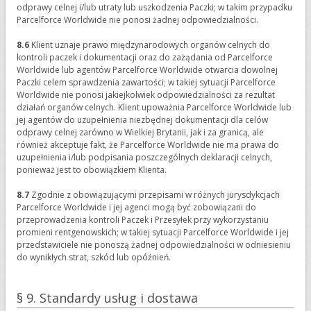
odprawy celnej i/lub utraty lub uszkodzenia Paczki; w takim przypadku
Parcelforce Worldwide nie ponosi żadnej odpowiedzialności.
8.6
Klient uznaje prawo międzynarodowych organów celnych do
kontroli paczek i dokumentacji oraz do zażądania od Parcelforce
Worldwide lub agentów Parcelforce Worldwide otwarcia dowolnej
Paczki celem sprawdzenia zawartości; w takiej sytuacji Parcelforce
Worldwide nie ponosi jakiejkolwiek odpowiedzialności za rezultat
działań organów celnych. Klient upoważnia Parcelforce Worldwide lub
jej agentów do uzupełnienia niezbędnej dokumentacji dla celów
odprawy celnej zarówno w Wielkiej Brytanii, jak i za granicą, ale
również akceptuje fakt, że Parcelforce Worldwide nie ma prawa do
uzupełnienia i/lub podpisania poszczególnych deklaracji celnych,
ponieważ jest to obowiązkiem Klienta.
8.7
Zgodnie z obowiązującymi przepisami w różnych jurysdykcjach
Parcelforce Worldwide i jej agenci mogą być zobowiązani do
przeprowadzenia kontroli Paczek i Przesyłek przy wykorzystaniu
promieni rentgenowskich; w takiej sytuacji Parcelforce Worldwide i jej
przedstawiciele nie ponoszą żadnej odpowiedzialności w odniesieniu
do wynikłych strat, szkód lub opóźnień.
§ 9. Standardy usług i dostawa