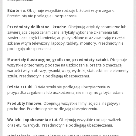
Biżuteria.
Obejmuje wszystkie rodzaje biżuterii w tym zegarki.
Przedmioty nie podlegają ubezpieczeniu.
Przedmioty delikatne i kruche.
Obejmują artykuły ceramiczne lub
zawierające części ceramiczne, artykuły wykonane z kamienia lub
zawierające części kamienia; artykuły szklane oraz zawierające części
szklane w tym telewizory, laptopy, tablety, monitory. Przedmioty nie
podlegają ubezpieczeniu.
Materiały ilustracyjne, graficzne, przedmioty sztuki.
Obejmuje
wszystkie przedmioty podatne na uszkodzenia, oraz te o znaczącej
wartości w tym obrazy, rysunki, wazy, wydruki, statuetki i inne elementy
sztuki. Przedmioty nie podlegają ubezpieczeniu.
Dzieła sztuki.
Działa sztuki nie podlegają ubezpieczeniu w
przypadku zagubienia lub uszkodzenia, nie mniej mogą być nadane.
Produkty filmowe.
Obejmują wszystkie filmy, zdjęcia, negatywy i
pochodne. Przedmioty nie podlegają ubezpieczeniu.
Walizki i opakowania etui.
Obejmują wszystkie rodzaje walizek
oraz etui twardych. Przedmioty nie podlegają ubezpieczeniu.