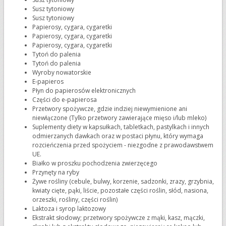
Susz tytoniowy
Susz tytoniowy
Papierosy, cygara, cygaretki
Papierosy, cygara, cygaretki
Papierosy, cygara, cygaretki
Tytoń do palenia
Tytoń do palenia
Wyroby nowatorskie
E-papieros
Płyn do papierosów elektronicznych
Części do e-papierosa
Przetwory spożywcze, gdzie indziej niewymienione ani
niewłączone (Tylko przetwory zawierające mięso i/lub mleko)
Suplementy diety w kapsułkach, tabletkach, pastylkach i innych
odmierzanych dawkach oraz w postaci płynu, który wymaga
rozcieńczenia przed spożyciem - niezgodne z prawodawstwem
UE.
Białko w proszku pochodzenia zwierzęcego
Przynęty na ryby
Żywe rośliny (cebule, bulwy, korzenie, sadzonki, zrazy, grzybnia,
kwiaty cięte, pąki, liście, pozostałe części roślin, słód, nasiona,
orzeszki, rośliny, części roślin)
Laktoza i syrop laktozowy
Ekstrakt słodowy; przetwory spożywcze z mąki, kasz, mączki,