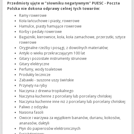
Przedmioty ujęte w "słowniku negatywnym" PUESC - Poczta
Polska nie dokona odprawy celnej tych towarów:
Ramy rowerowe
Koła łańcuchowe i piasty, rowerowe
Hamulce, piasty hamujące rowerowe
Korby i pedały rowerowe
Bagażniki, kierownice, koła, koła zamachowe, przerzutki, sztyce
rowerowe
Oryginalne rzeźby i posągi, z dowolnych materiałów;
Antyki o wieku przekraczającym 100 lat
Gitary i pozostałe instrumenty strunowe
Gitary elektryczne
Perfumy, wody toaletowe
Produkty lecznicze
Zabawki - suszone uszy świńskie
Przynęty na ryby
Naczynia z drewna tropikalnego
Naczynia kuchenne z porcelany lub porcelany chińskiej
Naczynia kuchenne inne niż z porcelany lub porcelany chińskiej
Paliwo z odzysku
Nasiona fasoli
Owoce i warzywa za wyjątkiem bananów, durianu, kokosów,
ananasów, daktyli
Płyn do papierosów elektronicznych
Susz tytoniowy