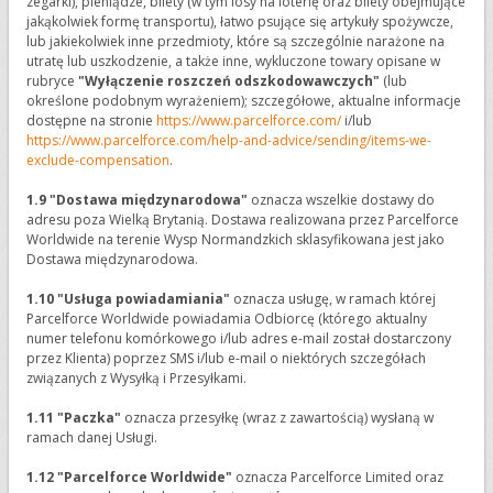
zegarki), pieniądze, bilety (w tym losy na loterię oraz bilety obejmujące
jakąkolwiek formę transportu), łatwo psujące się artykuły spożywcze,
lub jakiekolwiek inne przedmioty, które są szczególnie narażone na
utratę lub uszkodzenie, a także inne, wykluczone towary opisane w
rubryce
"Wyłączenie roszczeń odszkodowawczych"
(lub
określone podobnym wyrażeniem); szczegółowe, aktualne informacje
dostępne na stronie
https://www.parcelforce.com/
i/lub
https://www.parcelforce.com/help-and-advice/sending/items-we-
exclude-compensation
.
1.9 "Dostawa międzynarodowa"
oznacza wszelkie dostawy do
adresu poza Wielką Brytanią. Dostawa realizowana przez Parcelforce
Worldwide na terenie Wysp Normandzkich sklasyfikowana jest jako
Dostawa międzynarodowa.
1.10 "Usługa powiadamiania"
oznacza usługę, w ramach której
Parcelforce Worldwide powiadamia Odbiorcę (którego aktualny
numer telefonu komórkowego i/lub adres e-mail został dostarczony
przez Klienta) poprzez SMS i/lub e-mail o niektórych szczegółach
związanych z Wysyłką i Przesyłkami.
1.11 "Paczka"
oznacza przesyłkę (wraz z zawartością) wysłaną w
ramach danej Usługi.
1.12 "Parcelforce Worldwide"
oznacza Parcelforce Limited oraz