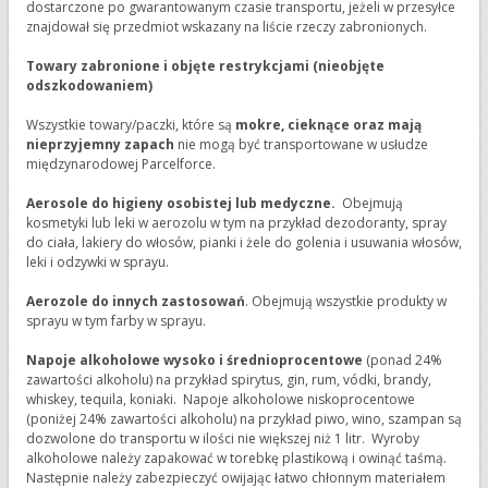
dostarczone po gwarantowanym czasie transportu, jeżeli w przesyłce
znajdował się przedmiot wskazany na liście rzeczy zabronionych.
Towary zabronione i objęte restrykcjami (nieobjęte
odszkodowaniem)
Wszystkie towary/paczki, które są
mokre, cieknące oraz mają
nieprzyjemny zapach
nie mogą być transportowane w usłudze
międzynarodowej Parcelforce.
Aerosole do higieny osobistej lub medyczne.
Obejmują
kosmetyki lub leki w aerozolu w tym na przykład dezodoranty, spray
do ciała, lakiery do włosów, pianki i żele do golenia i usuwania włosów,
leki i odzywki w sprayu.
Aerozole do innych zastosowań
. Obejmują wszystkie produkty w
sprayu w tym farby w sprayu.
Napoje alkoholowe wysoko i średnioprocentowe
(ponad 24%
zawartości alkoholu) na przykład spirytus, gin, rum, vódki, brandy,
whiskey, tequila, koniaki. Napoje alkoholowe niskoprocentowe
(poniżej 24% zawartości alkoholu) na przykład piwo, wino, szampan są
dozwolone do transportu w ilości nie większej niż 1 litr. Wyroby
alkoholowe należy zapakować w torebkę plastikową i owinąć taśmą.
Następnie należy zabezpieczyć owijając łatwo chłonnym materiałem