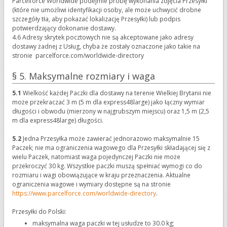
Parcelforce Worldwide podejmie próbę wykonania zdjęcia Przesyłki
(które nie umożliwi identyfikacji osoby, ale może uchwycić drobne
szczegóły tła, aby pokazać lokalizację Przesyłki) lub podpis
potwierdzający dokonanie dostawy.
4.6 Adresy skrytek pocztowych nie są akceptowane jako adresy
dostawy żadnej z Usług, chyba że zostały oznaczone jako takie na
stronie parcelforce.com/worldwide-directory
§ 5. Maksymalne rozmiary i waga
5.1
Wielkość każdej Paczki dla dostawy na terenie Wielkiej Brytanii nie
może przekraczać 3 m (5 m dla express48large) jako łączny wymiar
długości i obwodu (mierzony w najgrubszym miejscu) oraz 1,5 m (2,5
m dla express48large) długości.
5.2
Jedna Przesyłka może zawierać jednorazowo maksymalnie 15
Paczek; nie ma ograniczenia wagowego dla Przesyłki składającej się z
wielu Paczek, natomiast waga pojedynczej Paczki nie może
przekroczyć 30 kg. Wszystkie paczki muszą spełniać wymogi co do
rozmiaru i wagi obowiązujące w kraju przeznaczenia. Aktualne
ograniczenia wagowe i wymiary dostępne są na stronie
https://www.parcelforce.com/worldwide-directory
.
Przesyłki do Polski:
maksymalna waga paczki w tej usłudze to 30.0 kg;