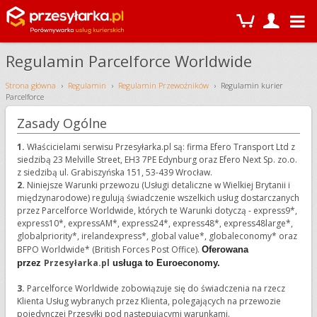
Regulamin Parcelforce Worldwide
Strona główna
Regulamin
Regulamin Przewoźników
Regulamin kurier
Parcelforce
Zasady Ogólne
1.
Właścicielami serwisu Przesyłarka.pl są: firma Efero Transport Ltd z
siedzibą 23 Melville Street, EH3 7PE Edynburg oraz Efero Next Sp. zo.o.
z siedzibą ul. Grabiszyńska 151, 53-439 Wrocław.
2.
Niniejsze Warunki przewozu (Usługi detaliczne w Wielkiej Brytanii i
międzynarodowe) regulują świadczenie wszelkich usług dostarczanych
przez Parcelforce Worldwide, których te Warunki dotyczą - express9*,
express10*, expressAM*, express24*, express48*, express48large*,
globalpriority*, irelandexpress*, global value*, globaleconomy* oraz
BFPO Worldwide* (British Forces Post Office).
Oferowana
Przesyłarka.pl
przez
usługa to Euroeconomy.
3.
Parcelforce Worldwide zobowiązuje się do świadczenia na rzecz
Klienta Usług wybranych przez Klienta, polegających na przewozie
pojedynczej Przesyłki pod następującymi warunkami.