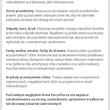
radioaktywne są traktowane, jako niebezpieczne.
Ostre przedmioty.
Dopuszcza się nadanie ostrych przedmiotów
jedynie, gdy są poprawnie zabezpieczone tak, aby nie stanowiły
niebezpieczeństwa dla obsługi ani innych paczek.
Odpady, kurz, brud.
Obejmuje wszystkie rodzaje odpadów i brudów
w tym także odpadki domowe. Wyjątkiem są próbki ziemi na potrzeby
laboratoryjne, ale poprawnie zabezpieczone tak, aby przecieki nie
wydostały się z zewnętrznego opakowania.
Farby wodne, emalie, farby do drewna.
Dopuszczalne są jedynie
w pojemnikach 150ml. Konieczne jest opakowanie w torbę plastikową i
owinięcie taśmą. Następnie należy owinąć łatwo chłonnym materiałem
oraz gąbka w celu amortyzacji. Imię i nazwisko oraz adres nadawcy
musi być widoczny na zewnętrznym opakowaniu.
Artykuły przemysłowe różne.
Towary wytwarzane w więzieniach
zagranicznych, z wyjątkiem tych, które są przywożone w celach
niehandlowych.
Pod żadnym względem firma Parcelforce nie wypłaca
odszkodowania za utratę, uszkodzenie, opóźnienie w odbiorze
lub dostawę towarów zabronionych