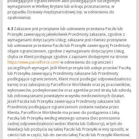
podlegających ograniczeniom albo podlegających szczególnym
wymaganiom w Wielkiej Brytanii lub w kraju przeznaczenia, w
przypadku Dostawy międzynarodowej (np. w odniesieniu do
opakowania).
6.3
Zakazane jest przesyłanie lub usiłowanie przesłania Paczki lub
Przesyłki zawierającej jakiekolwiek Przedmioty zakazane, zgodnie z
wymaganiami dotyczącymi Usług; zakazane jest również przesyłanie
lub usiłowanie przesłania Paczki lub Przesyłki zawierającej Przedmioty
objęte ograniczeniem, zgodnie z wymaganiami dotyczącymi Usług,
chyba że Klient postępuje zgodnie z zapisami dostępnymi na stronie
https://www.parcelforce.com/
w odniesieniu do ograniczeń i
szczególnych wymagań. Jeśli Klient przesyła lub usiłuje przesłać Paczkę
lub Przesyłkę zawierającą Przedmioty zakazane lub Przedmioty
podlegające ograniczeniom, Klient może podlegać odpowiedzialności
karnej oraz zabezpieczy Parcelforce Worldwide oraz jej pracowników,
wykonawców, podwykonawców oraz agentów przed stratą lub szkodą
lub zobowiązaniami powstałymi w wyniku niedozwolonych działań.
Jeżeli Paczka lub Przesyłka zawierająca Przedmioty zakazane lub
Przedmioty podlegające ograniczeniom zostanie nadana przez
Klienta, Parcelforce Worldwide ma prawo do postąpienia z taką
Paczką lub Przesyłką według własnego uznania (bez ponoszenia
żadnej odpowiedzialności wobec Klienta lub Odbiorcy), w tym do
likwidacji lub pozbycia się takiej Paczki lub Przesyłki w inny sposób, w
całości lub w części, lub do zwrotu takiej Paczki lub Przesyłki Klientowi;