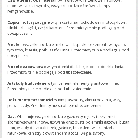
Oświetlenie.
Obejmuje lampy i świetlówki jarzeniowe, neonowe,
neonowe znaki i wyroby, wszystkie rodzaje żarówek, lampy
rentgenowskie.
Części motoryzacyjne
w tym części samochodowe i motocyklowe,
silniki I ich części, części karoserii. Przedmioty te nie podlegają pod
ubezpieczenie.
Meble
– wszystkie rodzaje mebli we flatpacku orz zmontowanych, w
tym stoły, krzesła, półki, szafki i inne. Przedmioty te nie podlegają pod
ubezpieczenie.
Modele zabawkowe
w tym domki dla lalek, modele do składania.
Przedmioty te nie podlegają pod ubezpieczenie.
Artykuły budowlane
w tym cement, elementy granitowe i inne.
Przedmioty te nie podlegają pod ubezpieczenie.
Dokumenty tożsamości
w tym paszporty, akty urodzenia, wizy,
prawo jazdy. Przedmioty nie sa objęte ubezpieczeniem.
Gaz.
Obejmuje wszystkie rodzaje gazu w tym gazy toksyczne i
skompresowane, nowe, używane oraz puste pojemniki gazowe, butan,
etan, wkłady do zapalniczek, gaśnice, butle tlenowe, kamizelki
ratunkowe, kanistry z dwutlenkiem azotu i węgla, syfony.