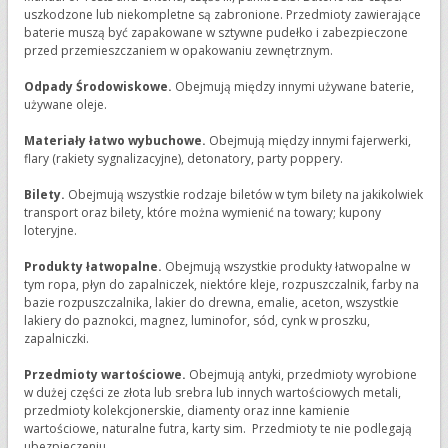
uszkodzone lub niekompletne są zabronione. Przedmioty zawierające
baterie muszą być zapakowane w sztywne pudełko i zabezpieczone
przed przemieszczaniem w opakowaniu zewnętrznym.
Odpady Środowiskowe.
Obejmują między innymi używane baterie,
używane oleje.
Materiały łatwo wybuchowe.
Obejmują między innymi fajerwerki,
flary (rakiety sygnalizacyjne), detonatory, party poppery.
Bilety.
Obejmują wszystkie rodzaje biletów w tym bilety na jakikolwiek
transport oraz bilety, które można wymienić na towary; kupony
loteryjne.
Produkty łatwopalne.
Obejmują wszystkie produkty łatwopalne w
tym ropa, płyn do zapalniczek, niektóre kleje, rozpuszczalnik, farby na
bazie rozpuszczalnika, lakier do drewna, emalie, aceton, wszystkie
lakiery do paznokci, magnez, luminofor, sód, cynk w proszku,
zapalniczki.
Przedmioty wartościowe.
Obejmują antyki, przedmioty wyrobione
w dużej części ze złota lub srebra lub innych wartościowych metali,
przedmioty kolekcjonerskie, diamenty oraz inne kamienie
wartościowe, naturalne futra, karty sim. Przedmioty te nie podlegają
ubezpieczeniu.