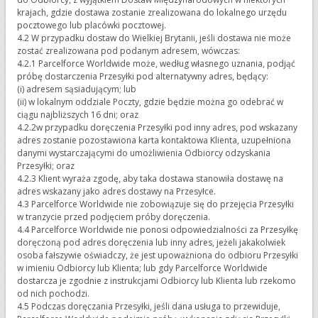
krajach, gdzie dostawa zostanie zrealizowana do lokalnego urzędu
pocztowego lub placówki pocztowej.
4.2 W przypadku dostaw do Wielkiej Brytanii, jeśli dostawa nie może
zostać zrealizowana pod podanym adresem, wówczas:
4.2.1 Parcelforce Worldwide może, według własnego uznania, podjąć
próbę dostarczenia Przesyłki pod alternatywny adres, będący:
(i) adresem sąsiadującym; lub
(ii) w lokalnym oddziale Poczty, gdzie będzie można go odebrać w
ciągu najbliższych 16 dni; oraz
4.2.2w przypadku doręczenia Przesyłki pod inny adres, pod wskazany
adres zostanie pozostawiona karta kontaktowa Klienta, uzupełniona
danymi wystarczającymi do umożliwienia Odbiorcy odzyskania
Przesyłki; oraz
4.2.3 Klient wyraża zgodę, aby taka dostawa stanowiła dostawę na
adres wskazany jako adres dostawy na Przesyłce.
4.3 Parcelforce Worldwide nie zobowiązuje się do przejęcia Przesyłki
w tranzycie przed podjęciem próby doręczenia.
4.4 Parcelforce Worldwide nie ponosi odpowiedzialności za Przesyłkę
doręczoną pod adres doręczenia lub inny adres, jeżeli jakakolwiek
osoba fałszywie oświadczy, że jest upoważniona do odbioru Przesyłki
w imieniu Odbiorcy lub Klienta; lub gdy Parcelforce Worldwide
dostarcza je zgodnie z instrukcjami Odbiorcy lub Klienta lub rzekomo
od nich pochodzi.
4.5 Podczas doręczania Przesyłki, jeśli dana usługa to przewiduje,