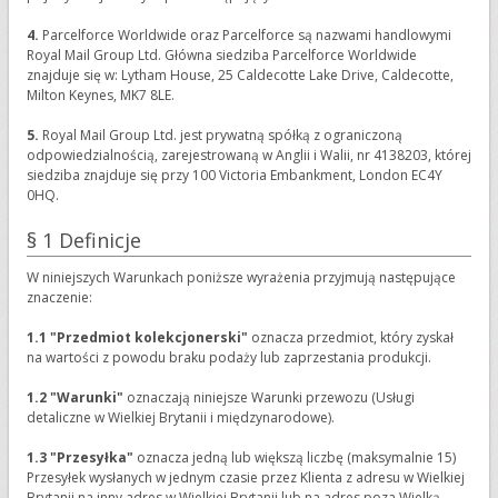
4.
Parcelforce Worldwide oraz Parcelforce są nazwami handlowymi
Royal Mail Group Ltd. Główna siedziba Parcelforce Worldwide
znajduje się w: Lytham House, 25 Caldecotte Lake Drive, Caldecotte,
Milton Keynes, MK7 8LE.
5.
Royal Mail Group Ltd. jest prywatną spółką z ograniczoną
odpowiedzialnością, zarejestrowaną w Anglii i Walii, nr 4138203, której
siedziba znajduje się przy 100 Victoria Embankment, London EC4Y
0HQ.
§ 1 Definicje
W niniejszych Warunkach poniższe wyrażenia przyjmują następujące
znaczenie:
1.1 "Przedmiot kolekcjonerski"
oznacza przedmiot, który zyskał
na wartości z powodu braku podaży lub zaprzestania produkcji.
1.2 "Warunki"
oznaczają niniejsze Warunki przewozu (Usługi
detaliczne w Wielkiej Brytanii i międzynarodowe).
1.3 "Przesyłka"
oznacza jedną lub większą liczbę (maksymalnie 15)
Przesyłek wysłanych w jednym czasie przez Klienta z adresu w Wielkiej
Brytanii na inny adres w Wielkiej Brytanii lub na adres poza Wielką