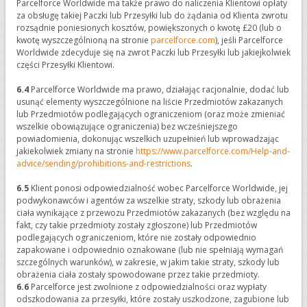
Parcelforce Worldwide ma także prawo do naliczenia Klientowi opłaty
za obsługę takiej Paczki lub Przesyłki lub do żądania od Klienta zwrotu
rozsądnie poniesionych kosztów, powiększonych o kwotę £20 (lub o
kwotę wyszczególnioną na stronie
parcelforce.com
), jeśli Parcelforce
Worldwide zdecyduje się na zwrot Paczki lub Przesyłki lub jakiejkolwiek
części Przesyłki Klientowi.
6.4
Parcelforce Worldwide ma prawo, działając racjonalnie, dodać lub
usunąć elementy wyszczególnione na liście Przedmiotów zakazanych
lub Przedmiotów podlegających ograniczeniom (oraz może zmieniać
wszelkie obowiązujące ograniczenia) bez wcześniejszego
powiadomienia, dokonując wszelkich uzupełnień lub wprowadzając
jakiekolwiek zmiany na stronie
https://www.parcelforce.com/Help-and-
advice/sending/prohibitions-and-restrictions
.
6.5
Klient ponosi odpowiedzialność wobec Parcelforce Worldwide, jej
podwykonawców i agentów za wszelkie straty, szkody lub obrażenia
ciała wynikające z przewozu Przedmiotów zakazanych (bez względu na
fakt, czy takie przedmioty zostały zgłoszone) lub Przedmiotów
podlegających ograniczeniom, które nie zostały odpowiednio
zapakowane i odpowiednio oznakowane (lub nie spełniają wymagań
szczególnych warunków), w zakresie, w jakim takie straty, szkody lub
obrażenia ciała zostały spowodowane przez takie przedmioty.
6.6
Parcelforce jest zwolnione z odpowiedzialności oraz wypłaty
odszkodowania za przesyłki, które zostały uszkodzone, zagubione lub