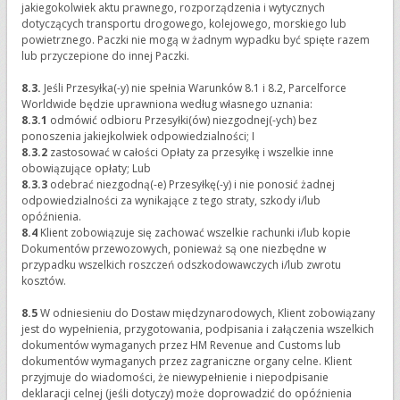
jakiegokolwiek aktu prawnego, rozporządzenia i wytycznych
dotyczących transportu drogowego, kolejowego, morskiego lub
powietrznego. Paczki nie mogą w żadnym wypadku być spięte razem
lub przyczepione do innej Paczki.
8.3.
Jeśli Przesyłka(-y) nie spełnia Warunków 8.1 i 8.2, Parcelforce
Worldwide będzie uprawniona według własnego uznania:
8.3.1
odmówić odbioru Przesyłki(ów) niezgodnej(-ych) bez
ponoszenia jakiejkolwiek odpowiedzialności; I
8.3.2
zastosować w całości Opłaty za przesyłkę i wszelkie inne
obowiązujące opłaty; Lub
8.3.3
odebrać niezgodną(-e) Przesyłkę(-y) i nie ponosić żadnej
odpowiedzialności za wynikające z tego straty, szkody i/lub
opóźnienia.
8.4
Klient zobowiązuje się zachować wszelkie rachunki i/lub kopie
Dokumentów przewozowych, ponieważ są one niezbędne w
przypadku wszelkich roszczeń odszkodowawczych i/lub zwrotu
kosztów.
8.5
W odniesieniu do Dostaw międzynarodowych, Klient zobowiązany
jest do wypełnienia, przygotowania, podpisania i załączenia wszelkich
dokumentów wymaganych przez HM Revenue and Customs lub
dokumentów wymaganych przez zagraniczne organy celne. Klient
przyjmuje do wiadomości, że niewypełnienie i niepodpisanie
deklaracji celnej (jeśli dotyczy) może doprowadzić do opóźnienia