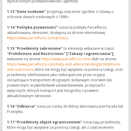
wyznaczonych podwykonawców i agentów.
1.13 "Dane osobowe"
przyjmują znaczenie zgodnie z Ustawą o
ochronie danych osobowych z 1998 r.
1.14 "Polityka prywatności"
oznacza politykę Parcelforce,
aktualizowaną okresowo, dostępną na stronie internetowej
https://www.parcelforce.com/privacy
.
1.15 "Przedmioty zabronione"
to elementy wskazane w części
"Prohibitions and Restrictions" ["Zakazy i ograniczenia"]
,
wskazane na stronie
https://www.parcelforce.com/
i/lub na stronie
https://www.parcelforce.com/Help-and-advice/sending/prohibitions-
and-restrictions
, które nie mogą być wysyłane za pomocą Usługi, oraz
przedmioty zdefiniowane jako niebezpieczne przez organy
zarządzające transportem drogowym, kolejowym, morskim lub
powietrznym, w jakimkolwiek ustawodawstwie, przepisach i
wytycznych, których transport jest niezgodny z prawem,
aktualizowanym okresowo.
1.16 "Odbiorca"
oznacza osobę do której skierowana jest Paczka lub
Przesyłka.
1.17 "Przedmioty objęte ograniczeniem"
oznaczają przedmioty,
które mogą być wysyłane za pomocą Usługi, ale z zastrzeżeniem