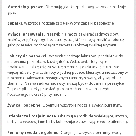
Materiały gipsowe.
Obejmują gładź szpachlową, wszystkie rodzaje
gipsu.
Zapałki.
Wszystkie rodzaje zapałek w tym zapałki bezpieczne.
Mylące lansowanie.
Przesyłki nie mogą zawierać żadnych słów,
znaków, zdjęć czy logo bez autoryzacji, które mogą zmylić odbiorcę
,jako przesyłka pochodząca z serwisu Królowej Wielkiej Brytanii.
Lakiery do paznokci.
Wszystkie rodzaje lakierów i produktów do
malowania paznokci w każdej ilości. Wskazówki dotyczące
opakowania: Objętość za sztukę nie może przekraczać 30 ml. Nie
więcej niż cztery przedmioty w jednej paczce. Musi być umieszczony w
mocnym opakowaniu zewnętrznym i amortyzowany, aby zapobiec
złamaniu. Nazwa i adres nadawcy muszą być widoczne na przesyłce.
Te przesyłki należy przesłać tylko za pośrednictwem Urzędu
Pocztowego i okazać przy nadaniu.
Żywica i podobne.
Obejmuje wszystkie rodzaje żywicy, bursztyny.
Utleniacze i rozjaśniacze.
Obejmuj a środki dezynfekujące, azotan,
farby do włosów, inne farby koloryzujące zawierające wodę utlenioną.
Perfumy i woda po goleniu.
Obejmują wszystkie perfumy, wody