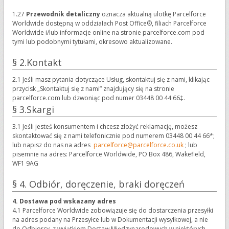
1.27
Przewodnik detaliczny
oznacza aktualną ulotkę Parcelforce
Worldwide dostępną w oddziałach Post Office®, filiach Parcelforce
Worldwide i/lub informacje online na stronie parcelforce.com pod
tymi lub podobnymi tytułami, okresowo aktualizowane.
§ 2.Kontakt
2.1 Jeśli masz pytania dotyczące Usług, skontaktuj się z nami, klikając
przycisk „Skontaktuj się z nami” znajdujący się na stronie
parcelforce.com lub dzwoniąc pod numer 03448 00 44 66‡.
§ 3.Skargi
3.1 Jeśli jesteś konsumentem i chcesz złożyć reklamację, możesz
skontaktować się z nami telefonicznie pod numerem 03448 00 44 66*;
lub napisz do nas na adres
parcelforce@parcelforce.co.uk
; lub
pisemnie na adres: Parcelforce Worldwide, PO Box 486, Wakefield,
WF1 9AG
§ 4. Odbiór, doręczenie, braki doręczeń
4. Dostawa pod wskazany adres
4.1 Parcelforce Worldwide zobowiązuje się do dostarczenia przesyłki
na adres podany na Przesyłce lub w Dokumentacji wysyłkowej, a nie
do Odbiorcy, z wyjątkiem Dostaw Międzynarodowych w niektórych