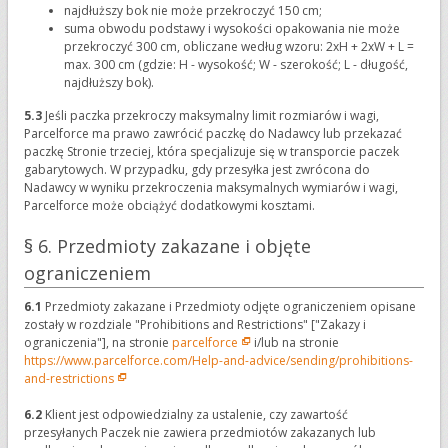
najdłuższy bok nie może przekroczyć 150 cm;
suma obwodu podstawy i wysokości opakowania nie może
przekroczyć 300 cm, obliczane według wzoru: 2xH + 2xW + L =
max. 300 cm (gdzie: H - wysokość; W - szerokość; L - długość,
najdłuższy bok).
5.3
Jeśli paczka przekroczy maksymalny limit rozmiarów i wagi,
Parcelforce ma prawo zawrócić paczkę do Nadawcy lub przekazać
paczkę Stronie trzeciej, która specjalizuje się w transporcie paczek
gabarytowych. W przypadku, gdy przesyłka jest zwrócona do
Nadawcy w wyniku przekroczenia maksymalnych wymiarów i wagi,
Parcelforce może obciążyć dodatkowymi kosztami.
§ 6. Przedmioty zakazane i objęte
ograniczeniem
6.1
Przedmioty zakazane i Przedmioty odjęte ograniczeniem opisane
zostały w rozdziale "Prohibitions and Restrictions" ["Zakazy i
ograniczenia"], na stronie
parcelforce
i/lub na stronie
https://www.parcelforce.com/Help-and-advice/sending/prohibitions-
and-restrictions
6.2
Klient jest odpowiedzialny za ustalenie, czy zawartość
przesyłanych Paczek nie zawiera przedmiotów zakazanych lub