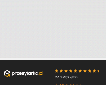
9.2
( >30tys. opinii )
+48 71 715 27 20
+44 (0) 203 769 0450
Poniedziałek - Piątek 8:00 -
4.7
( >2.7tys. opinii )
15:45