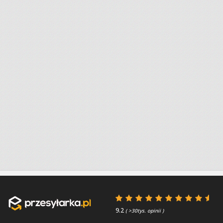
9.2
( >30tys. opinii )