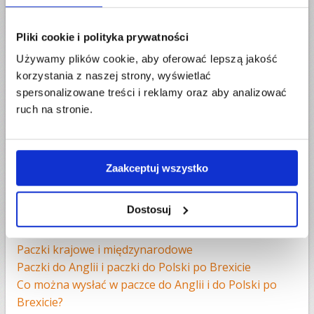
Zobacz,
czego nie można wysłać w paczce kurierskiej
.
5. Skany paczek nie są aktualizowane na bieżąco.
Pliki cookie i polityka prywatności
Nie widzisz nowych skanów już od dwóch dni? Nie martw się i poczekaj
Używamy plików cookie, aby oferować lepszą jakość
na zmianę statusu. Mogą zdarzyć się sytuacje, kiedy Twoja przesyłka
korzystania z naszej strony, wyświetlać
nie będzie aktualizowana nawet przez 3 dni. W czasie
spersonalizowane treści i reklamy oraz aby analizować
przedświątecznym zmieniają się trasy, nie wszystkie paczki są
skanowane w każdym punkcie przeładunku. Jeśli skany nie zaktualizują
ruch na stronie.
się w ciągu 72 godzin - skontaktuj się z nami. Sprawdzimy, co się dzieje
z przesyłką.
Życzymy udanych przygotowań do Świąt.
Zaakceptuj wszystko
Przeczytaj także:
Dostosuj
Paczki do Anglii
Paczki do Polski z UK
Paczki krajowe i międzynarodowe
Paczki do Anglii i paczki do Polski po Brexicie
Co można wysłać w paczce do Anglii i do Polski po
Brexicie?