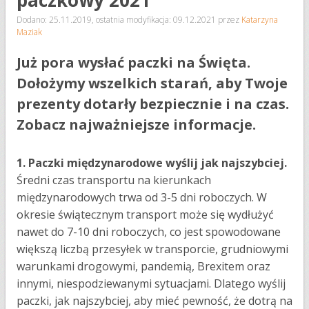
paczkowy 2021
Dodano: 25.11.2019
,
ostatnia modyfikacja: 09.12.2021
przez
Katarzyna
Maziak
Już pora wysłać paczki na Święta.
Dołożymy wszelkich starań, aby Twoje
prezenty dotarły bezpiecznie i na czas.
Zobacz najważniejsze informacje.
1. Paczki międzynarodowe wyślij jak najszybciej.
Średni czas transportu na kierunkach
międzynarodowych trwa od 3-5 dni roboczych. W
okresie świątecznym transport może się wydłużyć
nawet do 7-10 dni roboczych, co jest spowodowane
większą liczbą przesyłek w transporcie, grudniowymi
warunkami drogowymi, pandemią, Brexitem oraz
innymi, niespodziewanymi sytuacjami. Dlatego wyślij
paczki, jak najszybciej, aby mieć pewność, że dotrą na