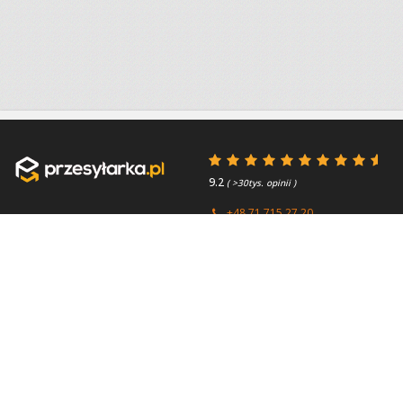
9.2
( >30tys. opinii )
+48 71 715 27 20
+44 (0) 203 769 0450
Poniedziałek - Piątek 8:00 -
4.7
( >2.7tys. opinii )
15:45
Przydatne linki
O firmie
Faq
Kontakt