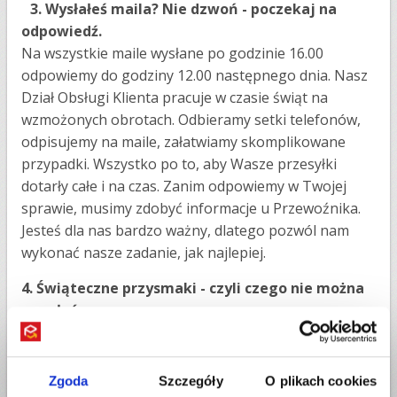
3. Wysłałeś maila? Nie dzwoń - poczekaj na
odpowiedź.
Na wszystkie maile wysłane po godzinie 16.00
odpowiemy do godziny 12.00 następnego dnia. Nasz
Dział Obsługi Klienta pracuje w czasie świąt na
wzmożonych obrotach. Odbieramy setki telefonów,
odpisujemy na maile, załatwiamy skomplikowane
przypadki. Wszystko po to, aby Wasze przesyłki
dotarły całe i na czas. Zanim odpowiemy w Twojej
sprawie, musimy zdobyć informacje u Przewoźnika.
Jesteś dla nas bardzo ważny, dlatego pozwól nam
wykonać nasze zadanie, jak najlepiej.
4. Świąteczne przysmaki - czyli czego nie można
wysyłać w paczce.
Nie wysyłaj towarów łatwopsujących się i płynnych.
Barszcz, uszka i smażona ryba nie są dobrym
pomysłem na wysyłkę usługą kurierską:)
Zgoda
Szczegóły
O plikach cookies