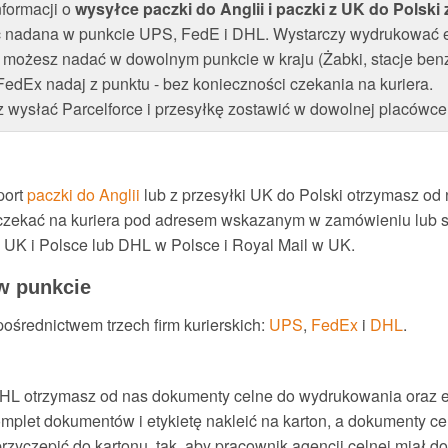
formacji o
wysyłce paczki do Anglii i paczki z UK do Polski 
 nadana w punkcie UPS, FedE i DHL. Wystarczy wydrukować et
x możesz nadać w dowolnym punkcie w kraju (Żabki, stacje benz
edEx nadaj z punktu - bez konieczności czekania na kuriera.
 wysłać Parcelforce i przesyłkę zostawić w dowolnej placówce 
port
paczki do Anglii
lub z przesyłki UK do Polski otrzymasz od 
czekać na kuriera pod adresem wskazanym w zamówieniu lub s
K i Polsce lub DHL w Polsce i Royal Mail w UK.
 w punkcie
średnictwem trzech firm kurierskich:
UPS
,
FedEx
i
DHL
.
DHL otrzymasz od nas dokumenty celne do wydrukowania oraz et
plet dokumentów i etykietę nakleić na karton, a dokumenty ce
 przyczepić do kartonu, tak, aby pracownik agencji celnej miał d