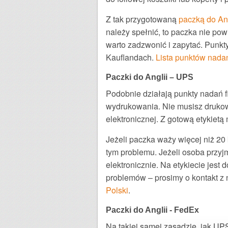
Z tak przygotowaną
paczką do An
należy spełnić, to paczka nie pow
warto zadzwonić i zapytać. Punkty
Kauflandach.
Lista punktów nada
Paczki do Anglii – UPS
Podobnie działają punkty nadań f
wydrukowania. Nie musisz drukow
elektronicznej. Z gotową etykie
Jeżeli paczka waży więcej niż 20 
tym problemu. Jeżeli osoba przyj
elektronicznie. Na etykiecie jest
problemów – prosimy o kontakt 
Polski
.
Paczki do Anglii - FedEx
Na takiej samej zasadzie, jak UP