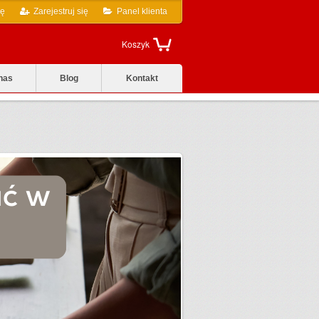
ię
Zarejestruj się
Panel klienta
Koszyk
nas
Blog
Kontakt