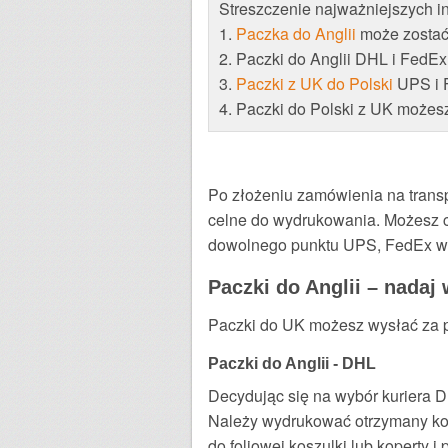
Streszczenie najważniejszych in
1.
Paczka do Anglii
może zostać
2. Paczki do Anglii DHL i FedE
3.
Paczki z UK do Polski
UPS i F
4. Paczki do Polski z UK możesz
Po złożeniu zamówienia na trans
celne do wydrukowania. Możesz 
dowolnego punktu UPS, FedEx w U
Paczki do Anglii – nadaj
Paczki do UK możesz wysłać za po
Paczki do Anglii - DHL
Decydując się na wybór kuriera 
Należy wydrukować otrzymany kom
do foliowej koszulki lub koperty i