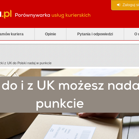
Zaloguj s
zamów kuriera
Opinie
Pytania i odpowiedzi
O 
czki z UK do Polski nadaj w punkcie