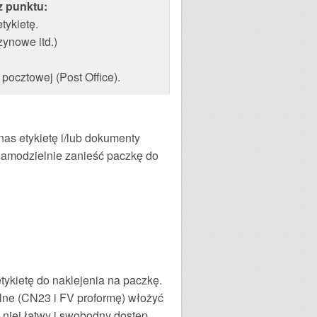
z punktu:
ykietę.
ynowe itd.)
pocztowej (Post Office).
nas etykietę i/lub dokumenty
amodzielnie zanieść paczkę do
ykietę do naklejenia na paczkę.
lne (CN23 i FV proformę) włożyć
o niej łatwy i swobodny dostęp.