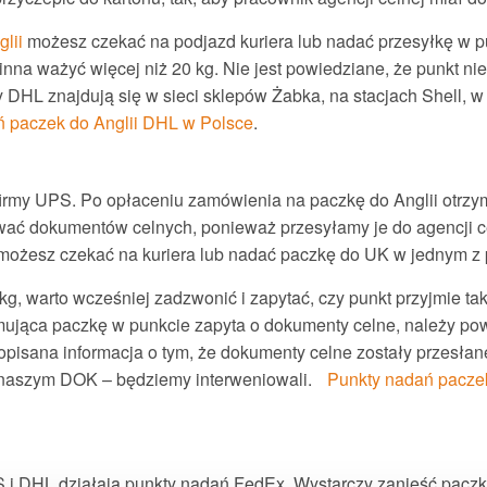
glii
możesz czekać na podjazd kuriera lub nadać przesyłkę w p
inna ważyć więcej niż 20 kg. Nie jest powiedziane, że punkt nie
 DHL znajdują się w sieci sklepów Żabka, na stacjach Shell, w 
ń paczek do Anglii DHL w Polsce
.
irmy UPS. Po opłaceniu zamówienia na paczkę do Anglii otrzym
ać dokumentów celnych, ponieważ przesyłamy je do agencji c
tą możesz czekać na kuriera lub nadać paczkę do UK w jednym 
kg, warto wcześniej zadzwonić i zapytać, czy punkt przyjmie ta
mująca paczkę w punkcie zapyta o dokumenty celne, należy po
 dopisana informacja o tym, że dokumenty celne zostały przesłan
z naszym DOK – będziemy interweniowali.
Punkty nadań paczek
S i DHL działają punkty nadań FedEx. Wystarczy zanieść paczkę 