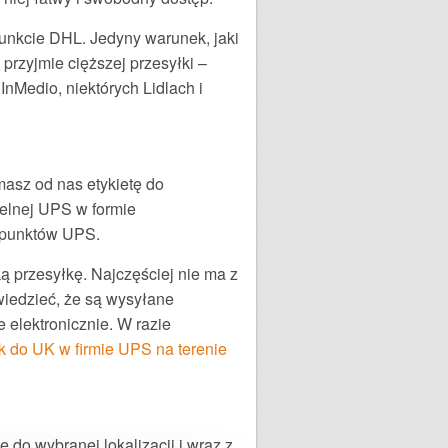
unkcie DHL. Jedyny warunek, jaki
 przyjmie cięższej przesyłki –
InMedio, niektórych Lidlach i
asz od nas etykietę do
elnej UPS w formie
z punktów UPS.
ką przesyłkę. Najczęściej nie ma z
wiedzieć, że są wysyłane
e elektronicznie. W razie
 do UK w firmie UPS na terenie
do wybranej lokalizacji i wraz z