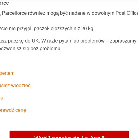
orce
 Parcelforce również mogą być nadane w dowolnym Post Office na
zcie nie przyjęli paczek cięższych niż 20 kg.
dasz paczkę do UK. W razie pytań lub problemów – zapraszamy
dodzwonisz się bez problemu!
spertem
usisz wiedzieć
-u
sprawdź cenę
Wyślij paczkę do i z Anglii