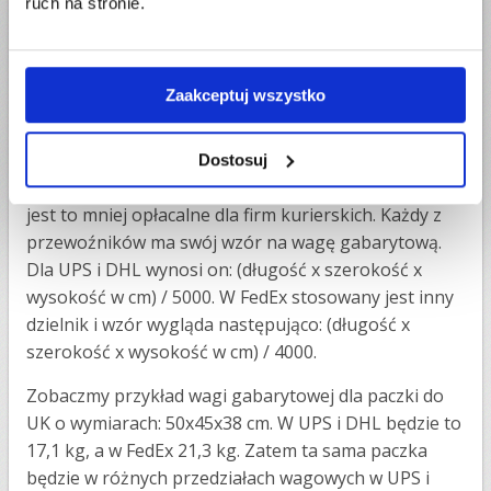
ruch na stronie.
korzystają z profesjonalnych, skalibrowanych wag,
których pomiar może się różnić od naszego.
Zaakceptuj wszystko
Waga gabarytowa, czyli wymiar kartonu
Na cenę paczki do UK wpływa także wielkość
kartonu. Łatwo można sobie wyobrazić, że im
Dostosuj
większy karton, tym mniej się ich zmieści na pace i
jest to mniej opłacalne dla firm kurierskich. Każdy z
przewoźników ma swój wzór na wagę gabarytową.
Dla UPS i DHL wynosi on: (długość x szerokość x
wysokość w cm) / 5000. W FedEx stosowany jest inny
dzielnik i wzór wygląda następująco: (długość x
szerokość x wysokość w cm) / 4000.
Zobaczmy przykład wagi gabarytowej dla paczki do
UK o wymiarach: 50x45x38 cm. W UPS i DHL będzie to
17,1 kg, a w FedEx 21,3 kg. Zatem ta sama paczka
będzie w różnych przedziałach wagowych w UPS i