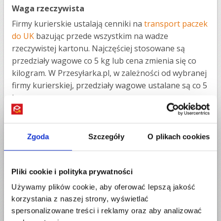
Waga rzeczywista
Firmy kurierskie ustalają cenniki na
transport paczek
do UK
bazując przede wszystkim na wadze
rzeczywistej kartonu. Najczęściej stosowane są
przedziały wagowe co 5 kg lub cena zmienia się co
kilogram. W Przesyłarka.pl, w zależności od wybranej
firmy kurierskiej, przedziały wagowe ustalane są co 5
kg.
W zależności od tego, co zadeklarujesz w formularzu
zamówienia i jaką wagę rzeczywistą wpiszesz - taką
Zgoda
Szczegóły
O plikach cookies
nasz kalkulator wyświetli Ci cenę za usługę.
Rekomendujemy, aby wpisywać o 1 lub 2 kg więcej
niz podaje pomiar na naszej wadze domowej.
Pliki cookie i polityka prywatności
Używamy plików cookie, aby oferować lepszą jakość
Dlaczego? Ponieważ wagi domowe nie są
korzystania z naszej strony, wyświetlać
odpowiednio skalibrowane i mogą lekko
spersonalizowane treści i reklamy oraz aby analizować
zniekształcać rzeczywistą wagę. Firmy kurierskie