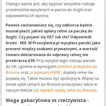
Dlatego ważne jest, aby wypisać wszystkie rodzaje
przedmiotów wysyłanych w paczce do Anglii oraz
odpowiednia ich wycena.
Pewnie zastanawiasz się, czy odbiorca będzie
musiał płacić jakieś opłaty celne za paczkę do
Anglii. Czy pojawi się VAT lub cło? Odpowiedź
brzmi - NIE. W Przesyłarka.pl wysyłasz paczki jako
prezent między osobami prywatnymi, a wartość
towaru deklarowana do odprawy celnej nie
przekracza £39.
Przy wysyłce tego rodzaju paczek
do UK, zgodnie w wymogami
polskich przepisów po
Brexicie
oraz
przepisami HMRC
, dopłaty celne nie
pojawią się. Także możesz być spokojny/a. Więcej na
temat opłat celnych po Brexicie przeczytasz także w
naszym tekście
Jak zapłacić opłaty celne po Brexicie
.
Waga gabarytowa vs rzeczywista -