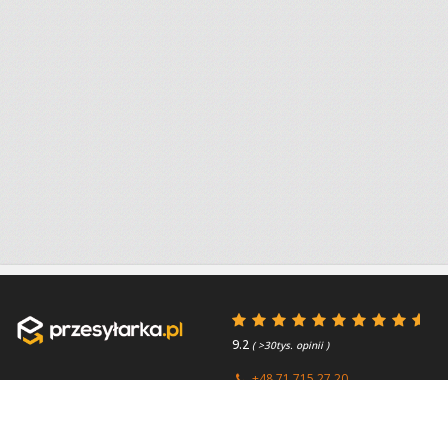
9.2
( >30tys. opinii )
+48 71 715 27 20
+44 (0) 203 769 0450
Poniedziałek - Piątek 8:00 -
4.7
( >2.7tys. opinii )
15:45