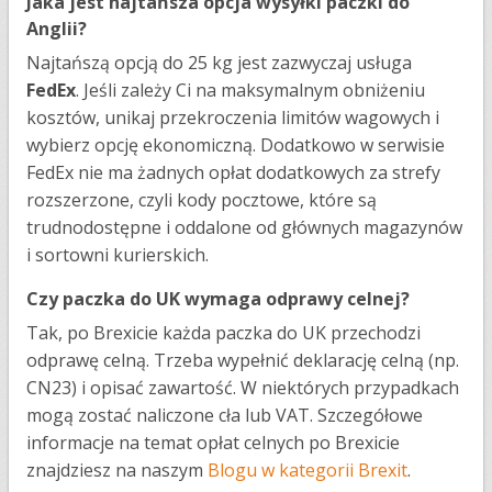
Jaka jest najtańsza opcja wysyłki paczki do
Anglii?
Najtańszą opcją do 25 kg jest zazwyczaj usługa
FedEx
. Jeśli zależy Ci na maksymalnym obniżeniu
kosztów, unikaj przekroczenia limitów wagowych i
wybierz opcję ekonomiczną. Dodatkowo w serwisie
FedEx nie ma żadnych opłat dodatkowych za strefy
rozszerzone, czyli kody pocztowe, które są
trudnodostępne i oddalone od głównych magazynów
i sortowni kurierskich.
Czy paczka do UK wymaga odprawy celnej?
Tak, po Brexicie każda paczka do UK przechodzi
odprawę celną. Trzeba wypełnić deklarację celną (np.
CN23) i opisać zawartość. W niektórych przypadkach
mogą zostać naliczone cła lub VAT. Szczegółowe
informacje na temat opłat celnych po Brexicie
znajdziesz na naszym
Blogu w kategorii Brexit
.