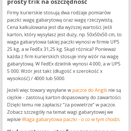
prosty trik na oszczędność
Firmy kurierskie stosują dwa rodzaje pomiarów
paczki: wagę gabarytową oraz wagę rzeczywistą.
Cena kalkulowana jest dla wyższej wartości. Jeśli
karton, który wysyłasz jest duży, np. 50x50x50 cm, to
waga gabarytowa takiej paczki wynosi w firmie UPS
25 kg, a w FedEx 31,25 kg. Skąd różnica? Ponieważ
każda z firm kurierskich stosuje inny wzór na wagę
gabarytową. W FedEx dzielnik wynosi 4 000, a w UPS
5 000. Wzór jest taki: (długość x szerokość x
wysokość) / 4000 lub 5000.
Jeżeli więc towary wysyłane w
paczce do Anglii
nie są
ciężkie - zastosuj karton dopasowany do zawartości.
Dzięki temu nie zapłacisz “za powietrze” w paczce.
Zobacz szczegóły na temat wagi gabarytowej we
wpisie
Waga gabarytowa paczki - o co w tym chodzi
.