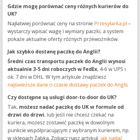
Gdzie mogę porównać ceny różnych kurierów do
UK?
Najłatwiej porównać ceny na stronie
Przesyłarka.pl
–
wystarczy wpisać wagę i wymiary paczki, a system
pokaże aktualne oferty różnych przewoźników.
Jak szybko dostanę paczkę do Anglii?
Średni czas transportu paczek do Anglii wynosi
aktualnie 3-5 dni roboczych w FedEx
, 4-6 w UPS i
ok. 7 dni w DHL. W tym artykule znajdziesz
najświeższe dane o czasie dostawy paczek do Anglii
.
Czy dostępne są usługi door-to-door do UK?
Tak,
możesz nadać paczkę do UK w formule od
drzwi do drzwi
, lub jeśli nie chcesz czekać na
kuriera, możesz zostawić paczkę w dowolnym
punkcie współpracującym z wybranym kurierem, np.
w sklepach Żabka. Zobacz nasz artykuł,
jak nadać