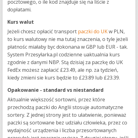
pocztowego, o ile kod znajduje się na liście z
dopłatami.
Kurs walut
Jeżeli chcesz opłacić transport
paczki do UK
w PLN,
to kurs walutowy nie ma tutaj znaczenia, o tyle jeżeli
płatnośc miałaby byc dokonana w GBP lub EUR - tak.
System Przesyłarka.pl codzienne uaktualnia kurs
zgodnie z danymi NBP. Stą dzisiaj za paczkę do UK
FedEx możesz zapłacić £23.49, ale np. za tydzień,
kiedy zmieni sie kurs będzie to £23.89 lub £23.39.
Opakowanie - standard vs niestandard
Aktualnie większość sortowni, przez które
przechodzą paczki do Anglii stosuje automatyczne
sortery. Z jednej strony jest to ułatwienie, ponieważ
paczki są sortowane bez udziału człowieka, przez co
wydajność urządzenia i liczba przesortowanych
przesyłek jest znacznie wyższa. Z drugiej strony, jeśli