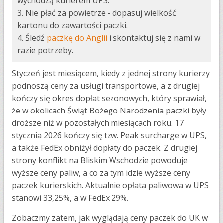
wychodzą kurierem UPS.
3. Nie płać za powietrze - dopasuj wielkość
kartonu do zawartości paczki.
4. Śledź
paczkę do Anglii
i skontaktuj się z nami w
razie potrzeby.
Styczeń jest miesiącem, kiedy z jednej strony kurierzy
podnoszą ceny za usługi transportowe, a z drugiej
kończy się okres dopłat sezonowych, który sprawiał,
że w okolicach Świąt Bożego Narodzenia paczki były
droższe niż w pozostałych miesiącach roku. 17
stycznia 2026 kończy się tzw. Peak surcharge w UPS,
a także FedEx obniżył dopłaty do paczek. Z drugiej
strony konflikt na Bliskim Wschodzie powoduje
wyższe ceny paliw, a co za tym idzie wyższe ceny
paczek kurierskich. Aktualnie opłata paliwowa w UPS
stanowi 33,25%, a w FedEx 29%.
Zobaczmy zatem, jak wyglądają ceny paczek do UK w