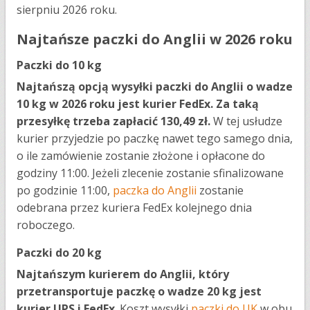
sierpniu 2026 roku.
Najtańsze paczki do Anglii w 2026 roku
Paczki do 10 kg
Najtańszą opcją wysyłki paczki do Anglii o wadze
10 kg w 2026 roku jest kurier FedEx. Za taką
przesyłkę trzeba zapłacić 130,49 zł.
W tej usłudze
kurier przyjedzie po paczkę nawet tego samego dnia,
o ile zamówienie zostanie złożone i opłacone do
godziny 11:00. Jeżeli zlecenie zostanie sfinalizowane
po godzinie 11:00,
paczka do Anglii
zostanie
odebrana przez kuriera FedEx kolejnego dnia
roboczego.
Paczki do 20 kg
Najtańszym kurierem do Anglii, który
przetransportuje paczkę o wadze 20 kg jest
kurier UPS i FedEx
. Koszt wysyłki
paczki do UK
w obu