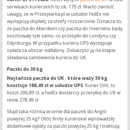
serwisach kurierskich to ok. 179 zł. Warto zwrócić
uwagę, że w Przesyłarka.pl w usłudze FedEx nie
występują dopłaty za strefy rozszerzone. Oznacza to,
że paczka do Aberdeen czy paczka do Inverness będą
kosztowały tyle samo, co przesyłki do Londynu czy
Edynburga. W przypadku kuriera UPS występuje
opłata za obszar oddalony. Zobaczysz ją na etapie
składania zamówienia kuriera do UK.
Paczki do 30 kg
Najtańsza paczka do UK , która waży 30 kg
kosztuje 188,49 zł w usłudze UPS
. Kurier DHL to
koszt 206,89 zł, a FedEx dostarczy przesyłkę do UK w
cenie 278,49 zł.
Skąd taka różnica w cenie dla paczek do Anglii
powyżej 25 kg? Otóż firmy kurierskie wprowadziły
dodatkowe opłaty za paczki powyżej 25 kg i traktują