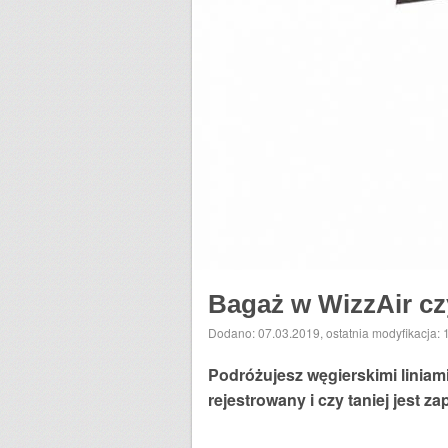
Bagaż w WizzAir c
Dodano: 07.03.2019
,
ostatnia modyfikacja:
Podróżujesz węgierskimi liniam
rejestrowany i czy taniej jest 