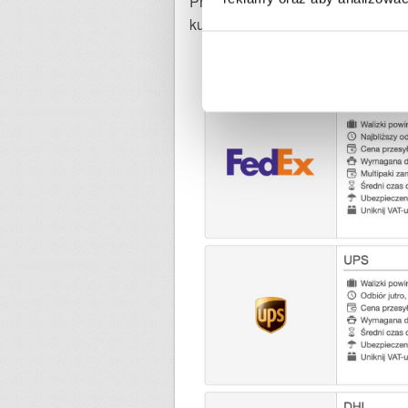
Przesyłarka.pl? Za 20 kg
paczkę 
kurierem FedEx - 158,49 zł. Różn