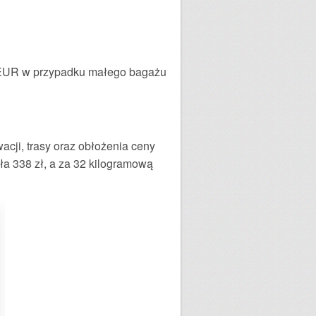
5 EUR w przypadku małego bagażu
acji, trasy oraz obłożenia ceny
ła 338 zł, a za 32 kilogramową