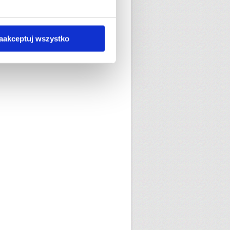
g przesyłkę do Anglii wysłaną
aakceptuj wszystko