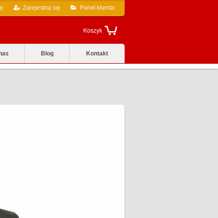
ię
Zarejestruj się
Panel klienta
Koszyk
nas
Blog
Kontakt