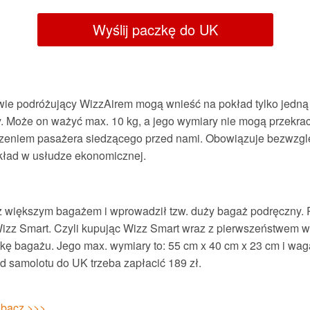
Wyślij paczkę do UK
ie podróżujący WizzAirem mogą wnieść na pokład tylko jedną 
y. Może on ważyć max. 10 kg, a jego wymiary nie mogą przekra
zeniem pasażera siedzącego przed nami. Obowiązuje bezwzg
kład w usłudze ekonomicznej.
 większym bagażem i wprowadził tzw. duży bagaż podręczny. 
 Wizz Smart. Czyli kupując Wizz Smart wraz z pierwszeństwem 
kę bagażu. Jego max. wymiary to: 55 cm x 40 cm x 23 cm i wag
d samolotu do UK trzeba zapłacić 189 zł.
obacz >>>