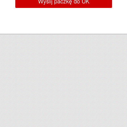
Wyślij paczkę do UK