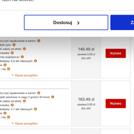
do UK
wysłaną kurierem FedEx zapłacimy ok. 146 zł, a za 30 k
ica przy 20 kg bagażu wynosi 192 zł w jedna stronę.
Dostosuj
Z