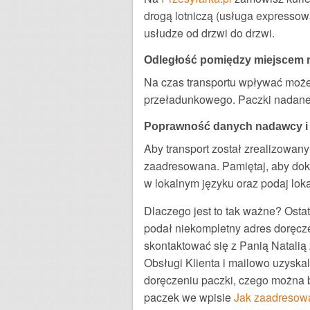
drogą lotniczą (usługa expressow
usłudze od drzwi do drzwi.
Odległość pomiędzy miejscem 
Na czas transportu wpływać może 
przeładunkowego. Paczki nadane 
Poprawność danych nadawcy i
Aby transport został zrealizowan
zaadresowana. Pamiętaj, aby dokł
w lokalnym języku oraz podaj lok
Dlaczego jest to tak ważne? Osta
podał niekompletny adres doręcze
skontaktować się z Panią Natalią
Obsługi Klienta i mailowo uzysk
doręczeniu paczki, czego można b
paczek we wpisie
Jak zaadresowa