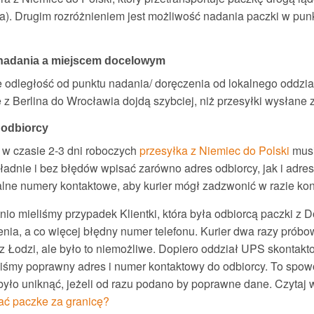
a). Drugim rozróżnieniem jest możliwość nadania paczki w punk
nadania a miejscem docelowym
odległość od punktu nadania/ doręczenia od lokalnego oddziału
z Berlina do Wrocławia dojdą szybciej, niż przesyłki wysłan
 odbiorcy
y w czasie 2-3 dni roboczych
przesyłka z Niemiec do Polski
musi
adnie i bez błędów wpisać zarówno adres odbiorcy, jak i adres
alne numery kontaktowe, aby kurier mógł zadzwonić w razie kon
tnio mieliśmy przypadek Klientki, która była odbiorcą paczki
nia, a co więcej błędny numer telefonu. Kurier dwa razy próbo
 z Łodzi, ale było to niemożliwe. Dopiero oddział UPS skontak
aliśmy poprawny adres i numer kontaktowy do odbiorcy. To sp
yło uniknąć, jeżeli od razu podano by poprawne dane. Czytaj 
ć paczke za granicę?