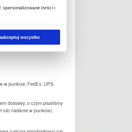
 spersonalizowane treści i
aakceptuj wszystko
nie w punkcie, FedEx, UPS
asem dostawy, o czym pisaliśmy
i lub nadanie w punkcie).
dową (usługa standardowa) lub