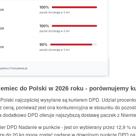
Niemiec do Polski w 2026 roku - porównujemy k
 Polski najczęściej wysyłane są kurierem DPD. Udział procent
z ceną, ponieważ jest ona konkurencyjna w stosunku do pozosta
 a dodatkowo DPD oferuje najszybszą dostawę paczek z Niemi
rier DPD Nadanie w punkcie - jest on wybierany przez 12,9 % n
dze do 20 kg mogą zostać nadane w dowolnym punkcie DPD na t