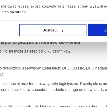
oferować lepszą jakość korzystania z naszej strony, wyświetlać
ruch na stronie.
Dostosuj
Z
nsportu paczek z Niemiec do Polski
 Polski może zależeć od kilku czynników.
do dyspozycji 6 serwisów kurierskich: DPD Classic, DPD nada
LS.
ieć sortowni oraz inne rozwiązania logistyczne. Różnią się cz
 cenie paczki oraz sposobem nadania (usługa od drzwi do drzw
a z Niemiec do Polski, który przetransportuje paczkę drogą lą