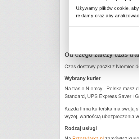
Używamy plików cookie, aby 
reklamy oraz aby analizować 
Od czego zależy czas tra
Czas dostawy paczki z Niemiec do
Wybrany kurier
Na trasie Niemcy - Polska masz 
Standard, UPS Express Saver i G
Każda firma kurierska ma swoją s
wyżej, wartością ubezpieczenia w
Rodzaj usługi
Na
Przesyłarka.pl
zamówisz kurier