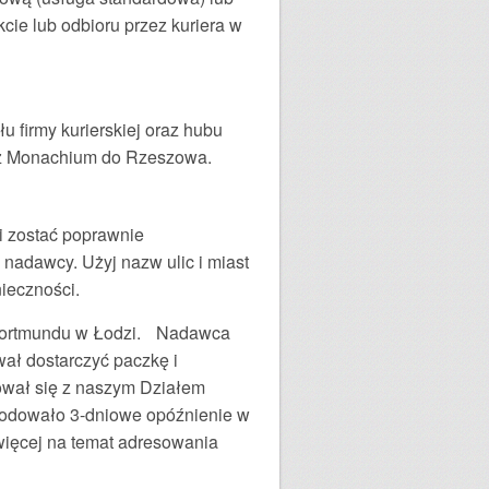
cie lub odbioru przez kuriera w
 firmy kurierskiej oraz hubu
e z Monachium do Rzeszowa.
 zostać poprawnie
 nadawcy. Użyj nazw ulic i miast
ieczności.
 z Dortmundu w Łodzi. Nadawca
wał dostarczyć paczkę i
tował się z naszym Działem
owodowało 3-dniowe opóźnienie w
więcej na temat adresowania