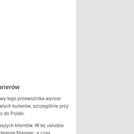
urierów
owy tego przewoźnika wynosi
łych kurierów, szczególnie przy
ec do Polski.
aszych klientów. W tej usłudze
erenie Niemiec, a czas