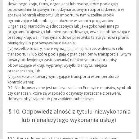
dowolnego kraju, firmy, organizacji lub osoby, które podlegają
odpowiednim krajowym i międzynarodowym rozporządzeniom w
sprawie kontroli eksportu lub importu, w tym wszelkie środki
ograniczające lub embarga nałożone w ramach programów
Organizacji Narodów Zjednoczonych lub jakiegokolwiek innego
programu krajowego lub międzynarodowego, wszelkie obowiązujące
przepisy krajowe i międzynarodowe przeciwko terroryzmowi i praniu
pieniędzy lub porównywalne działania;
(iv.) wszelkie towary, które wymagają licencji lub zezwolenia w celu
transportu i / lub które podlegają ograniczeniom w transporcie (w tym
towary podwójnego zastosowania) nałożonym przez przepisy
obowiązujące w kraju wyprawy, wysyłki, tranzytu, miejsca
przeznaczenia, lub
(v.) jakiekolwiek towary wymagające transportu w temperaturze
kontrolowanej;
9.2. Niedopuszczalne jest umieszczanie na Przesyłce napisów, symboli
czy oznaczeń, które są w sposób oczywisty sprzeczne z prawem,
dobrymi obyczajami lub porządkiem publicznym.
§ 10. Odpowiedzialność z tytułu niewykonania
lub nienależytego wykonania usługi
10.1. Efero odpowiada z tytułu niewykonania lub nienależytego