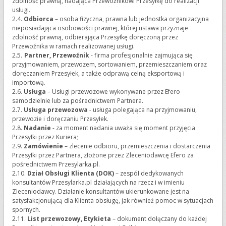
zdolność prawną, nadająca Przewoźnikowi Przesyłkę do realizacji
usługi.
2.4.
Odbiorca
– osoba fizyczna, prawna lub jednostka organizacyjna
nieposiadająca osobowości prawnej, której ustawa przyznaje
zdolność prawną, odbierająca Przesyłkę doręczoną przez
Przewoźnika w ramach realizowanej usługi.
2.5
. Partner, Przewoźnik
- firma profesjonalnie zajmująca się
przyjmowaniem, przewozem, sortowaniem, przemieszczaniem oraz
doręczaniem Przesyłek, a także odprawą celną eksportową i
importową.
2.6.
Usługa
– Usługi przewozowe wykonywane przez Efero
samodzielnie lub za pośrednictwem Partnera.
2.7.
Usługa przewozowa
- usługa polegająca na przyjmowaniu,
przewozie i doręczaniu Przesyłek.
2.8.
Nadanie
- za moment nadania uważa się moment przyjęcia
Przesyłki przez Kuriera;
2.9.
Zamówienie
– zlecenie odbioru, przemieszczenia i dostarczenia
Przesyłki przez Partnera, złożone przez Zleceniodawcę Efero za
pośrednictwem Przesylarka.pl.
2.10.
Dział Obsługi Klienta (DOK)
– zespół dedykowanych
konsultantów Przesylarka.pl działających na rzecz i w imieniu
Zleceniodawcy. Działanie konsultantów ukierunkowane jest na
satysfakcjonującą dla Klienta obsługę, jak również pomoc w sytuacjach
spornych.
2.11.
List przewozowy, Etykieta
– dokument dołączany do każdej