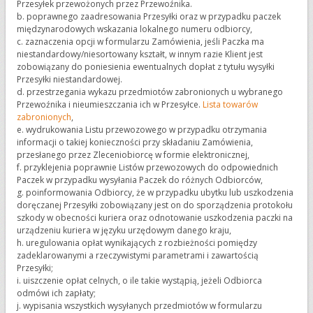
Przesyłek przewożonych przez Przewoźnika.
b. poprawnego zaadresowania Przesyłki oraz w przypadku paczek
międzynarodowych wskazania lokalnego numeru odbiorcy,
c. zaznaczenia opcji w formularzu Zamówienia, jeśli Paczka ma
niestandardowy/niesortowany kształt, w innym razie Klient jest
zobowiązany do poniesienia ewentualnych dopłat z tytułu wysyłki
Przesyłki niestandardowej.
d. przestrzegania wykazu przedmiotów zabronionych u wybranego
Przewoźnika i nieumieszczania ich w Przesyłce.
Lista towarów
zabronionych
,
e. wydrukowania Listu przewozowego w przypadku otrzymania
informacji o takiej konieczności przy składaniu Zamówienia,
przesłanego przez Zleceniobiorcę w formie elektronicznej,
f. przyklejenia poprawnie Listów przewozowych do odpowiednich
Paczek w przypadku wysyłania Paczek do różnych Odbiorców,
g. poinformowania Odbiorcy, że w przypadku ubytku lub uszkodzenia
doręczanej Przesyłki zobowiązany jest on do sporządzenia protokołu
szkody w obecności kuriera oraz odnotowanie uszkodzenia paczki na
urządzeniu kuriera w języku urzędowym danego kraju,
h. uregulowania opłat wynikających z rozbieżności pomiędzy
zadeklarowanymi a rzeczywistymi parametrami i zawartością
Przesyłki;
i. uiszczenie opłat celnych, o ile takie wystąpią, jeżeli Odbiorca
odmówi ich zapłaty;
j. wypisania wszystkich wysyłanych przedmiotów w formularzu