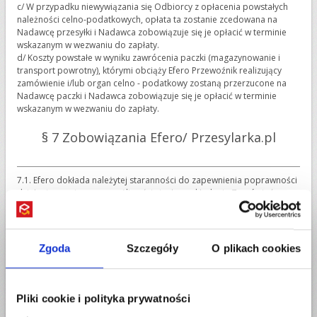
c/ W przypadku niewywiązania się Odbiorcy z opłacenia powstałych
należności celno-podatkowych, opłata ta zostanie zcedowana na
Nadawcę przesyłki i Nadawca zobowiązuje się je opłacić w terminie
wskazanym w wezwaniu do zapłaty.
d/ Koszty powstałe w wyniku zawrócenia paczki (magazynowanie i
transport powrotny), którymi obciąży Efero Przewoźnik realizujący
zamówienie i/lub organ celno - podatkowy zostaną przerzucone na
Nadawcę paczki i Nadawca zobowiązuje się je opłacić w terminie
wskazanym w wezwaniu do zapłaty.
§ 7 Zobowiązania Efero/ Przesylarka.pl
7.1. Efero dokłada należytej staranności do zapewnienia poprawności
działania serwisu oraz możliwości ciągłego składania Zamówień na
Usługi pocztowe i przewozowe.
7.2. Efero zobowiązuje się do należytej ochrony danych osobowych
Zleceniodawców, Nadawców i Odbiorców.
7.3. Zleceniodawcy przysługują przeciwko Efero roszczenia z tytułu
Zgoda
Szczegóły
O plikach cookies
niewykonania lub nienależytego wykonania przez Przesyłarka.pl
zobowiązań wynikających z zawartej umowy świadczenia usług
przewozowych/ spedycyjnych.
7.4. Efero ponosi odpowiedzialność za Podwykonawców, którymi
Pliki cookie i polityka prywatności
posługuje się przy wykonaniu Zamówienia.