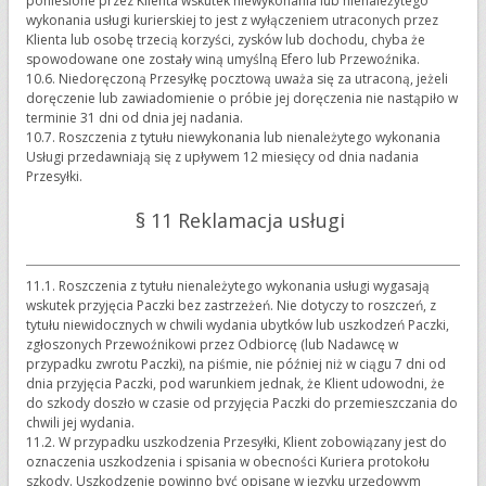
poniesione przez Klienta wskutek niewykonania lub nienależytego
wykonania usługi kurierskiej to jest z wyłączeniem utraconych przez
Klienta lub osobę trzecią korzyści, zysków lub dochodu, chyba że
spowodowane one zostały winą umyślną Efero lub Przewoźnika.
10.6. Niedoręczoną Przesyłkę pocztową uważa się za utraconą, jeżeli
doręczenie lub zawiadomienie o próbie jej doręczenia nie nastąpiło w
terminie 31 dni od dnia jej nadania.
10.7. Roszczenia z tytułu niewykonania lub nienależytego wykonania
Usługi przedawniają się z upływem 12 miesięcy od dnia nadania
Przesyłki.
§ 11 Reklamacja usługi
11.1. Roszczenia z tytułu nienależytego wykonania usługi wygasają
wskutek przyjęcia Paczki bez zastrzeżeń. Nie dotyczy to roszczeń, z
tytułu niewidocznych w chwili wydania ubytków lub uszkodzeń Paczki,
zgłoszonych Przewoźnikowi przez Odbiorcę (lub Nadawcę w
przypadku zwrotu Paczki), na piśmie, nie później niż w ciągu 7 dni od
dnia przyjęcia Paczki, pod warunkiem jednak, że Klient udowodni, że
do szkody doszło w czasie od przyjęcia Paczki do przemieszczania do
chwili jej wydania.
11.2. W przypadku uszkodzenia Przesyłki, Klient zobowiązany jest do
oznaczenia uszkodzenia i spisania w obecności Kuriera protokołu
szkody. Uszkodzenie powinno być opisane w języku urzędowym