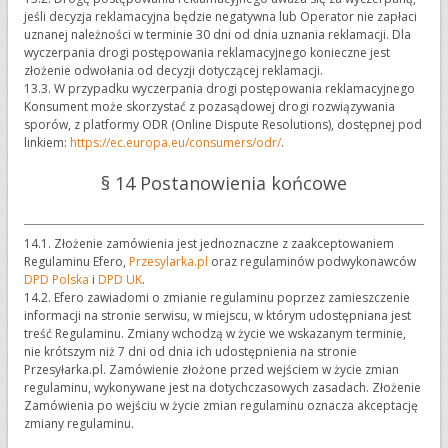
jeśli decyzja reklamacyjna będzie negatywna lub Operator nie zapłaci
uznanej należności w terminie 30 dni od dnia uznania reklamacji. Dla
wyczerpania drogi postępowania reklamacyjnego konieczne jest
złożenie odwołania od decyzji dotyczącej reklamacji.
13.3. W przypadku wyczerpania drogi postępowania reklamacyjnego
Konsument może skorzystać z pozasądowej drogi rozwiązywania
sporów, z platformy ODR (Online Dispute Resolutions), dostępnej pod
linkiem:
https://ec.europa.eu/consumers/odr/
.
§ 14 Postanowienia końcowe
14.1. Złożenie zamówienia jest jednoznaczne z zaakceptowaniem
Regulaminu Efero,
Przesylarka.pl
oraz regulaminów podwykonawców
DPD Polska
i
DPD UK
.
14.2. Efero zawiadomi o zmianie regulaminu poprzez zamieszczenie
informacji na stronie serwisu, w miejscu, w którym udostępniana jest
treść Regulaminu. Zmiany wchodzą w życie we wskazanym terminie,
nie krótszym niż 7 dni od dnia ich udostępnienia na stronie
Przesyłarka.pl. Zamówienie złożone przed wejściem w życie zmian
regulaminu, wykonywane jest na dotychczasowych zasadach. Złożenie
Zamówienia po wejściu w życie zmian regulaminu oznacza akceptację
zmiany regulaminu.