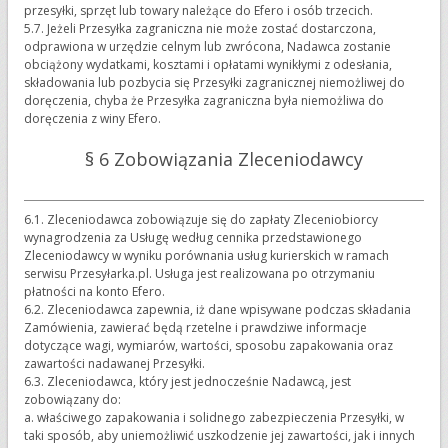
przesyłki, sprzęt lub towary należące do Efero i osób trzecich.
5.7. Jeżeli Przesyłka zagraniczna nie może zostać dostarczona,
odprawiona w urzędzie celnym lub zwrócona, Nadawca zostanie
obciążony wydatkami, kosztami i opłatami wynikłymi z odesłania,
składowania lub pozbycia się Przesyłki zagranicznej niemożliwej do
doręczenia, chyba że Przesyłka zagraniczna była niemożliwa do
doręczenia z winy Efero.
§ 6 Zobowiązania Zleceniodawcy
6.1. Zleceniodawca zobowiązuje się do zapłaty Zleceniobiorcy
wynagrodzenia za Usługę według cennika przedstawionego
Zleceniodawcy w wyniku porównania usług kurierskich w ramach
serwisu Przesyłarka.pl. Usługa jest realizowana po otrzymaniu
płatności na konto Efero.
6.2. Zleceniodawca zapewnia, iż dane wpisywane podczas składania
Zamówienia, zawierać będą rzetelne i prawdziwe informacje
dotyczące wagi, wymiarów, wartości, sposobu zapakowania oraz
zawartości nadawanej Przesyłki.
6.3. Zleceniodawca, który jest jednocześnie Nadawcą, jest
zobowiązany do:
a. właściwego zapakowania i solidnego zabezpieczenia Przesyłki, w
taki sposób, aby uniemożliwić uszkodzenie jej zawartości, jak i innych