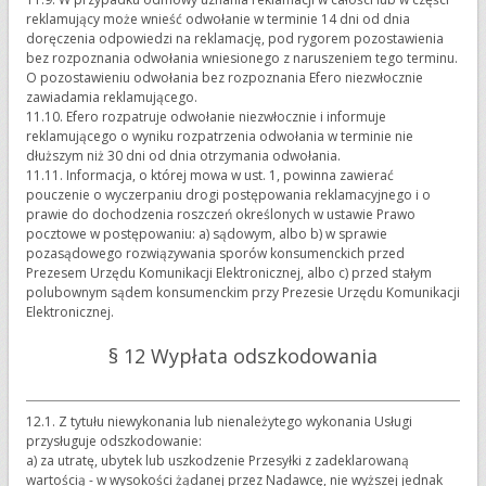
reklamujący może wnieść odwołanie w terminie 14 dni od dnia
doręczenia odpowiedzi na reklamację, pod rygorem pozostawienia
bez rozpoznania odwołania wniesionego z naruszeniem tego terminu.
O pozostawieniu odwołania bez rozpoznania Efero niezwłocznie
zawiadamia reklamującego.
11.10. Efero rozpatruje odwołanie niezwłocznie i informuje
reklamującego o wyniku rozpatrzenia odwołania w terminie nie
dłuższym niż 30 dni od dnia otrzymania odwołania.
11.11. Informacja, o której mowa w ust. 1, powinna zawierać
pouczenie o wyczerpaniu drogi postępowania reklamacyjnego i o
prawie do dochodzenia roszczeń określonych w ustawie Prawo
pocztowe w postępowaniu: a) sądowym, albo b) w sprawie
pozasądowego rozwiązywania sporów konsumenckich przed
Prezesem Urzędu Komunikacji Elektronicznej, albo c) przed stałym
polubownym sądem konsumenckim przy Prezesie Urzędu Komunikacji
Elektronicznej.
§ 12 Wypłata odszkodowania
12.1. Z tytułu niewykonania lub nienależytego wykonania Usługi
przysługuje odszkodowanie:
a) za utratę, ubytek lub uszkodzenie Przesyłki z zadeklarowaną
wartością - w wysokości żądanej przez Nadawcę, nie wyższej jednak