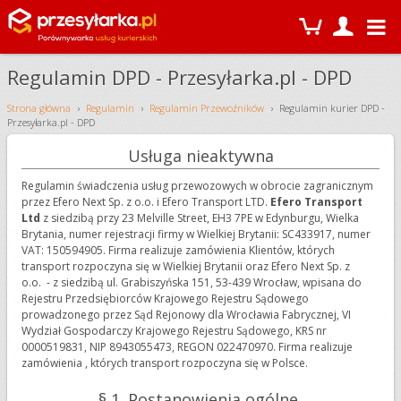
Regulamin DPD - Przesyłarka.pl - DPD
Strona główna
Regulamin
Regulamin Przewoźników
Regulamin kurier DPD -
Przesyłarka.pl - DPD
Usługa nieaktywna
Regulamin świadczenia usług przewozowych w obrocie zagranicznym
przez Efero Next Sp. z o.o. i Efero Transport LTD.
Efero Transport
Ltd
z siedzibą przy 23 Melville Street, EH3 7PE w Edynburgu, Wielka
Brytania, numer rejestracji firmy w Wielkiej Brytanii: SC433917, numer
VAT: 150594905. Firma realizuje zamówienia Klientów, których
transport rozpoczyna się w Wielkiej Brytanii oraz
Efero Next Sp. z
o.o.
- z siedzibą ul. Grabiszyńska 151, 53-439 Wrocław, wpisana do
Rejestru Przedsiębiorców Krajowego Rejestru Sądowego
prowadzonego przez Sąd Rejonowy dla Wrocławia Fabrycznej, VI
Wydział Gospodarczy Krajowego Rejestru Sądowego, KRS nr
0000519831, NIP 8943055473, REGON 022470970. Firma realizuje
zamówienia , których transport rozpoczyna się w Polsce.
§ 1. Postanowienia ogólne