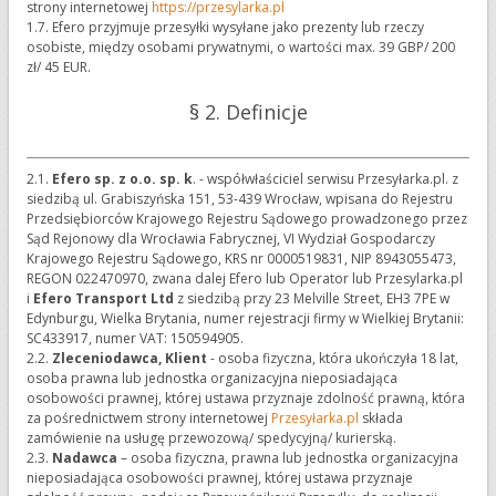
strony internetowej
https://przesylarka.pl
1.7. Efero przyjmuje przesyłki wysyłane jako prezenty lub rzeczy
osobiste, między osobami prywatnymi, o wartości max. 39 GBP/ 200
zł/ 45 EUR.
§ 2. Definicje
2.1.
Efero sp. z o.o. sp. k
. - współwłaściciel serwisu Przesyłarka.pl. z
siedzibą ul. Grabiszyńska 151, 53-439 Wrocław, wpisana do Rejestru
Przedsiębiorców Krajowego Rejestru Sądowego prowadzonego przez
Sąd Rejonowy dla Wrocławia Fabrycznej, VI Wydział Gospodarczy
Krajowego Rejestru Sądowego, KRS nr 0000519831, NIP 8943055473,
REGON 022470970, zwana dalej Efero lub Operator lub Przesylarka.pl
i
Efero Transport Ltd
z siedzibą przy 23 Melville Street, EH3 7PE w
Edynburgu, Wielka Brytania, numer rejestracji firmy w Wielkiej Brytanii:
SC433917, numer VAT: 150594905.
2.2.
Zleceniodawca, Klient
- osoba fizyczna, która ukończyła 18 lat,
osoba prawna lub jednostka organizacyjna nieposiadająca
osobowości prawnej, której ustawa przyznaje zdolność prawną, która
za pośrednictwem strony internetowej
Przesyłarka.pl
składa
zamówienie na usługę przewozową/ spedycyjną/ kurierską.
2.3.
Nadawca
– osoba fizyczna, prawna lub jednostka organizacyjna
nieposiadająca osobowości prawnej, której ustawa przyznaje