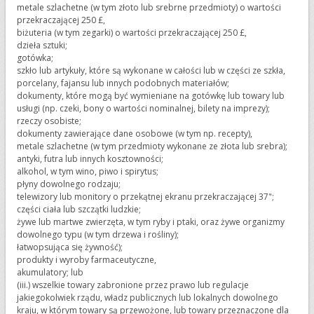
metale szlachetne (w tym złoto lub srebrne przedmioty) o wartości
przekraczającej 250 £,
biżuteria (w tym zegarki) o wartości przekraczającej 250 £,
dzieła sztuki;
gotówka;
szkło lub artykuły, które są wykonane w całości lub w części ze szkła,
porcelany, fajansu lub innych podobnych materiałów;
dokumenty, które mogą być wymieniane na gotówkę lub towary lub
usługi (np. czeki, bony o wartości nominalnej, bilety na imprezy);
rzeczy osobiste;
dokumenty zawierające dane osobowe (w tym np. recepty),
metale szlachetne (w tym przedmioty wykonane ze złota lub srebra);
antyki, futra lub innych kosztowności;
alkohol, w tym wino, piwo i spirytus;
płyny dowolnego rodzaju;
telewizory lub monitory o przekątnej ekranu przekraczającej 37";
części ciała lub szczątki ludzkie;
żywe lub martwe zwierzęta, w tym ryby i ptaki, oraz żywe organizmy
dowolnego typu (w tym drzewa i rośliny);
łatwopsująca się żywność);
produkty i wyroby farmaceutyczne,
akumulatory; lub
(iii.) wszelkie towary zabronione przez prawo lub regulacje
jakiegokolwiek rządu, władz publicznych lub lokalnych dowolnego
kraju, w którym towary są przewożone, lub towary przeznaczone dla