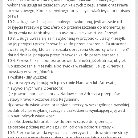
wykonania usługi na zasadach wynikających z Regulaminu oraz Prawa
przewozowego, Kodeksu cywilnego oraz innych właściwych przepisów
prawa.
10.2. Usługę uważa się za nienależycie wykonaną, jeśli w czasie od
przyjęcia Przesyłki przez Efero do przemieszczenia do momentu jej
doręczenia nastąpi: ubytek lub uszkodzenie zawartości Przesyłki.
10.3. Usługę uważa się za niewykonaną w przypadku utraty Przesyłki
po jej przyjęciu przez Przewoźnika do przemieszczenia. Za utraconą
uważa się Paczkę, która nie została doręczona Odbiorcy w terminie 31
dni od dnia jej przyjęcia przez Przewoźnika do przemieszczenia.
10.4. Przewoźnik nie ponosi odpowiedzialności, jeżeli utrata, ubytek
lub uszkodzenie Przesyłki, albo zwłoka w realizacji usługi kurierskiej
powstały w szczególności:
a) wskutek siły wyższej;
b) z przyczyn występujących po stronie Nadawcy lub Adresata,
niewywołanych winą Operatora;
c) z powodu naruszenia przez Nadawcę lub Adresata przepisów
ustawy Prawo Pocztowe albo Regulaminu;
d) z powodu właściwości przesyłanej rzeczy, w szczególności wysokiej
podatności przesyłanej rzeczy na uszkodzenia wynikającej z jej wad
lub naturalnych właściwości.
e) uszkodzenia lub braki niewidoczne w czasie doręczenia, a
zgłoszone później niż w ciągu 7 dni od dnia odbioru Przesyłki.
10.5. Efero odpowiada wyłącznie za rzeczywiste, udowodnione straty