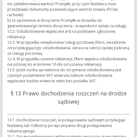
niż zadeklarowana wartość Przesyłki, przy czym Nadawca musi
przedstawić dokumenty poświadczające wartość towaru (FV lub
rachunki).
b) za opóźnienie w doręczeniu Przesyłki w stosunku do
gwarantowanego terminu doręczenia - w wysokości opłaty za usługę;
12.2. Odszkodowanie wypłacane jest na podstawie zgłoszonej
reklamacji.
12.3. W przypadku niewykonania Usługi pocztowej Efero, niezależnie
od przysługującego odszkodowania, zwraca w całości opłatę pobraną
za Usługę pocztową.
12.4. W przypadku uznania reklamacji, Efero wypłaca odszkodowanie
nie później niż w terminie 10 dni od uznania reklamacji.
12.5. Jeżeli osoba uprawniona do otrzymania odszkodowania jest
czynnym podatnikiem VAT wówczas należne odszkodowanie
wypłacane będzie w kwocie netto bez podatku VAT.
§ 13 Prawo dochodzenia roszczeń na drodze
sądowej
13.1. Dochodzenie roszczeń, w postępowaniu sądowym przysługuje
Nadawcy lub Odbiorcy po wyczerpaniu drogi postępowania
reklamacyjnego.
13.2. Drogę postępowania reklamacyjnego uważa się za wyczerpaną,