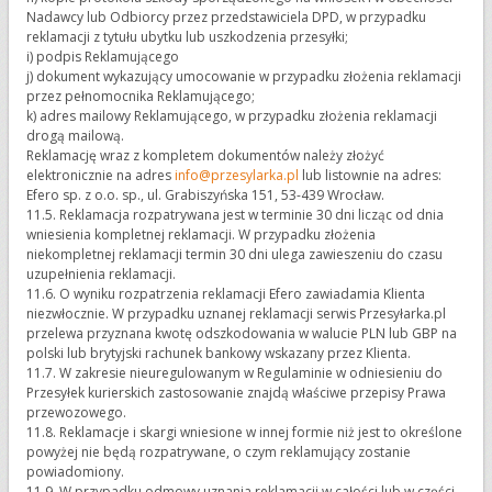
Nadawcy lub Odbiorcy przez przedstawiciela DPD, w przypadku
reklamacji z tytułu ubytku lub uszkodzenia przesyłki;
i) podpis Reklamującego
j) dokument wykazujący umocowanie w przypadku złożenia reklamacji
przez pełnomocnika Reklamującego;
k) adres mailowy Reklamującego, w przypadku złożenia reklamacji
drogą mailową.
Reklamację wraz z kompletem dokumentów należy złożyć
elektronicznie na adres
info@przesylarka.pl
lub listownie na adres:
Efero sp. z o.o. sp., ul. Grabiszyńska 151, 53-439 Wrocław.
11.5. Reklamacja rozpatrywana jest w terminie 30 dni licząc od dnia
wniesienia kompletnej reklamacji. W przypadku złożenia
niekompletnej reklamacji termin 30 dni ulega zawieszeniu do czasu
uzupełnienia reklamacji.
11.6. O wyniku rozpatrzenia reklamacji Efero zawiadamia Klienta
niezwłocznie. W przypadku uznanej reklamacji serwis Przesyłarka.pl
przelewa przyznana kwotę odszkodowania w walucie PLN lub GBP na
polski lub brytyjski rachunek bankowy wskazany przez Klienta.
11.7. W zakresie nieuregulowanym w Regulaminie w odniesieniu do
Przesyłek kurierskich zastosowanie znajdą właściwe przepisy Prawa
przewozowego.
11.8. Reklamacje i skargi wniesione w innej formie niż jest to określone
powyżej nie będą rozpatrywane, o czym reklamujący zostanie
powiadomiony.
11.9. W przypadku odmowy uznania reklamacji w całości lub w części