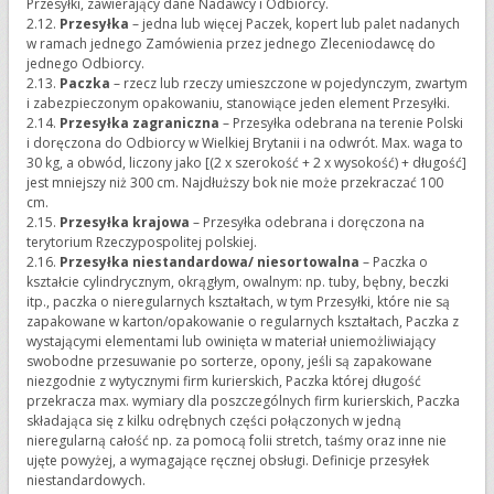
Przesyłki, zawierający dane Nadawcy i Odbiorcy.
2.12.
Przesyłka
– jedna lub więcej Paczek, kopert lub palet nadanych
w ramach jednego Zamówienia przez jednego Zleceniodawcę do
jednego Odbiorcy.
2.13.
Paczka
– rzecz lub rzeczy umieszczone w pojedynczym, zwartym
i zabezpieczonym opakowaniu, stanowiące jeden element Przesyłki.
2.14.
Przesyłka zagraniczna
– Przesyłka odebrana na terenie Polski
i doręczona do Odbiorcy w Wielkiej Brytanii i na odwrót. Max. waga to
30 kg, a obwód, liczony jako [(2 x szerokość + 2 x wysokość) + długość]
jest mniejszy niż 300 cm. Najdłuższy bok nie może przekraczać 100
cm.
2.15.
Przesyłka krajowa
– Przesyłka odebrana i doręczona na
terytorium Rzeczypospolitej polskiej.
2.16.
Przesyłka niestandardowa/ niesortowalna
– Paczka o
kształcie cylindrycznym, okrągłym, owalnym: np. tuby, bębny, beczki
itp., paczka o nieregularnych kształtach, w tym Przesyłki, które nie są
zapakowane w karton/opakowanie o regularnych kształtach, Paczka z
wystającymi elementami lub owinięta w materiał uniemożliwiający
swobodne przesuwanie po sorterze, opony, jeśli są zapakowane
niezgodnie z wytycznymi firm kurierskich, Paczka której długość
przekracza max. wymiary dla poszczególnych firm kurierskich, Paczka
składająca się z kilku odrębnych części połączonych w jedną
nieregularną całość np. za pomocą folii stretch, taśmy oraz inne nie
ujęte powyżej, a wymagające ręcznej obsługi. Definicje przesyłek
niestandardowych.