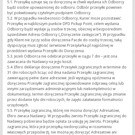
5.1. Przesyłkę uznaje się za doręczoną w chwili wydania ich Odbiorcy
bądź osobie upoważnionej do odbioru. Odbiór przesyłki powinien
być pokwitowany czytelnym podpisem Odbiorcy.
5.2. W przypadku nieobecności Odbiorcy, Kurier może pozostawić
Przesyłkę w najbliższym punkcie DPD Pickup Point, celem wydania
Odbiorcy bądź wydaje ją osobie trzeciej, obecnej w bezpośrednim
sąsiedztwie Adresu Odbiorcy („Doręczenie zastępcze”). W przypadku
gdy Klient nie życzy sobie doręczenia Paczki do osoby trzeciej, taką
dyspozycję musi zgłosić serwisowi Przesyłarka.pl najpóźniej w
przeddzień wydania Przesyłki do Doręczenia.
5.3. Jeżeli Odbiorca nie odebrał przesyłki w ciągu 7 dni – jest ona
zawracana do Nadawcy na jego koszt.
5.4. Efero deklaruje doręczenie Przesyłek zagranicznych w terminie do
31 dni roboczych licząc od dnia nadania Przesyłki zagranicznej
zawierającej pełne dane adresowe. Jeśli wystąpią opóźnienia w
doręczeniu Przesyłki zagranicznej spowodowane odprawą celną lub
innymi zarządzeniami administracyjnymi lub niekompletności w
dokumentacji, termin doręczenia Przesyłki zagranicznej ulega zmianie
przez dodanie tylu dni roboczych, ile zajęło załatwianie formalności
urzędowych.
5.5. Przesyłkę zagraniczną, której nie można doręczyć Adresatowi,
Efero zwraca Nadawcy. W przypadku zwrotu Przesyłki zagranicznej do
Nadawcy pobierana będzie opłata za usługę jej zwrotu. Przesyłka
zagraniczna, która jest przesyłką niedoręczalną w rozumieniu
właściwych przepisów (tj. nie można jej doręczyć Adresatowi ani