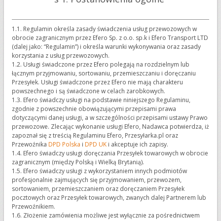
1.1. Regulamin określa zasady świadczenia usług przewozowych w
obrocie zagranicznym przez Efero Sp. z o.o. sp.k i Efero Transport LTD
(dalej jako: “Regulamin”) i określa warunki wykonywania oraz zasady
korzystania z usług przewozowych.
1.2. Usługi świadczone przez Efero polegają na rozdzielnym lub
łącznym przyjmowaniu, sortowaniu, przemieszczaniu i doręczaniu
Przesyłek. Usługi świadczone przez Efero nie mają charakteru
powszechnego i są świadczone w celach zarobkowych.
1.3. Efero świadczy usługi na podstawie niniejszego Regulaminu,
zgodnie z powszechnie obowiązującymi przepisami prawa
dotyczącymi danej usługi, a w szczególności przepisami ustawy Prawo
przewozowe. Zlecając wykonanie usługi Efero, Nadawca potwierdza, iż
zapoznał się z treścią Regulaminu Efero, Przesyłarka.pl oraz
Przewoźnika
DPD Polska
i
DPD UK
i akceptuje ich zapisy.
1.4. Efero świadczy usługi doręczania Przesyłek towarowych w obrocie
zagranicznym (między Polską i Wielką Brytanią).
1.5. Efero świadczy usługi z wykorzystaniem innych podmiotów
profesjonalnie zajmujących się przyjmowaniem, przewozem,
sortowaniem, przemieszczaniem oraz doręczaniem Przesyłek
pocztowych oraz Przesyłek towarowych, zwanych dalej Partnerem lub
Przewoźnikiem.
1.6. Złożenie zamówienia możliwe jest wyłącznie za pośrednictwem