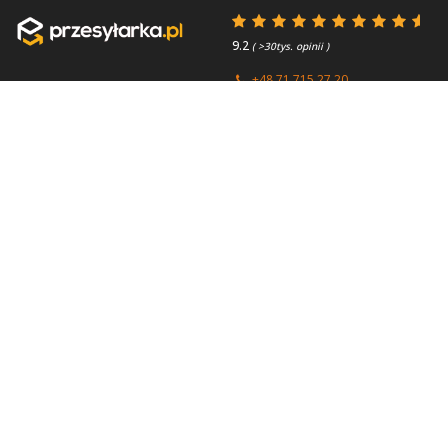
9.2
( >30tys. opinii )
+48 71 715 27 20
+44 (0) 203 769 0450
Poniedziałek - Piątek 8:00 -
4.7
( >2.7tys. opinii )
15:45
Przydatne linki
O firmie
Faq
Kontakt
Kontakt
O nas
Polityka prywatności
About us
Regulamin
Przesyłki zagraniczne
Partnerzy / Firmy
kurierskie
Paczki do Anglii