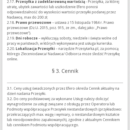
2.17.
Przesyłka z zadeklarowaną wartością
- Przesyłka, za której
utratę, ubytek zawartości lub uszkodzenie Efero ponosi
odpowiedzialność do wysokości wartości przesyłki podanej przez
Nadawcę, max do 200 zł;
2.18.
Prawo przewozowe
– ustawa z 15 listopada 1984 r. Prawo
przewozowe (Dz.U. 2015, poz. 915, ze zm., dalej jako: „Prawo
przewozowe”).
2.19.
Dni robocze
– wykluczają soboty, niedziele i święta wolne od
pracy w państwach, w których wykonywana jest usługa kurierska.
2.20.
Lokalizacja Przesyłki
– narzędzie Przesyłarka.pl, za pomocą
którego Zleceniodawca/ Nadawca/ Odbiorca może śledzić Przesyłkę
online.
§ 3. Cennik
3.1. Ceny usług świadczonych przez Efero określa Cennik aktualny na
dzień nadania Przesyłki.
3.2. Do ceny podstawowej za wykonane Usługi należy doliczyć
wynagrodzenie za usługi związane z obsługą przez Operatora lub
Podmioty współpracujące Przesyłek niestandardowych (przykładowo:
przekraczających max. wagę i wymiary, o niestandardowym kształcie
lub nieodpowiednio zapakowanych), zgodnie z aktualnym Cennikiem
lub cennikiem Podmiotu współpracującego.