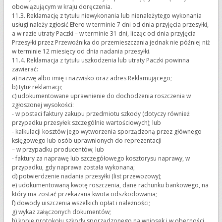
obowiązującym w kraju doręczenia.
11.3. Reklamację z tytułu niewykonania lub nienależytego wykonania
usługi należy zgłosić Efero w terminie 7 dni od dnia przyjęcia przesyłki,
a w razie utraty Paczki – w terminie 31 dni, licząc od dnia przyjęcia
Przesyłki przez Przewoźnika do przemieszczania jednak nie później niż
w terminie 12 miesięcy od dnia nadania przesyłki.
11.4. Reklamacja z tytułu uszkodzenia lub utraty Paczki powinna
zawierać:
a) nazwę albo imię i nazwisko oraz adres Reklamującego;
b) tytuł reklamacji;
c) udokumentowane uprawnienie do dochodzenia roszczenia w
zgłoszonej wysokości:
- w postaci faktury zakupu przedmiotu szkody (dotyczy również
przypadku przesyłek szczególnie wartościowych); lub
- kalkulacji kosztów jego wytworzenia sporządzoną przez głównego
księgowego lub osób uprawnionych do reprezentacji
– w przypadku producentów; lub
- faktury za naprawę lub szczegółowego kosztorysu naprawy, w
przypadku, gdy naprawa została wykonana;
d) potwierdzenie nadania przesyłki (list przewozowy);
e) udokumentowaną kwotę roszczenia, dane rachunku bankowego, na
który ma zostać przekazana kwota odszkodowania;
f) dowody uiszczenia wszelkich opłat i należności;
g) wykaz załączonych dokumentów;
h) kopie protokołu szkody sporządzonego na wniosek i w obecności