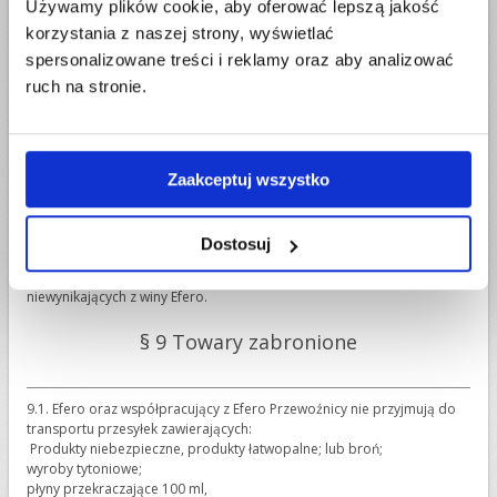
7.5. Efero ponosi odpowiedzialność za wszystkie reklamacje
Używamy plików cookie, aby oferować lepszą jakość
dotyczące płatności (t.j. ang.Chargeback), niezależnie od tego, co było
korzystania z naszej strony, wyświetlać
powodem złożenia takiej reklamacji przez użytkownika karty
spersonalizowane treści i reklamy oraz aby analizować
płatniczej. Przesyłarka.pl ponosi także ciężar transakcji zwrotów
dokonanych na rzecz użytkowników kart płatniczych.
ruch na stronie.
§ 8 Terminy doręczeń
Zaakceptuj wszystko
8.1. Efero doręcza Przesyłki przyjęte do przemieszczenia oraz
doręczenia na terenie Wielkiej Brytanii i Polski max. w ciągu 31 dni po
dniu nadania.
Dostosuj
8.2. Do terminów wskazanych w ust. 1 powyżej nie wlicza się dni
ustawowo wolnych od pracy oraz sobót i niedziel, a także opóźnień
niewynikających z winy Efero.
§ 9 Towary zabronione
9.1. Efero oraz współpracujący z Efero Przewoźnicy nie przyjmują do
transportu przesyłek zawierających:
Produkty niebezpieczne, produkty łatwopalne; lub broń;
wyroby tytoniowe;
płyny przekraczające 100 ml,