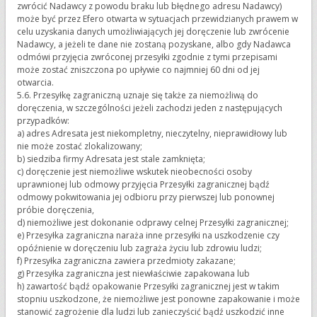
zwrócić Nadawcy z powodu braku lub błędnego adresu Nadawcy)
może być przez Efero otwarta w sytuacjach przewidzianych prawem w
celu uzyskania danych umożliwiających jej doręczenie lub zwrócenie
Nadawcy, a jeżeli te dane nie zostaną pozyskane, albo gdy Nadawca
odmówi przyjęcia zwróconej przesyłki zgodnie z tymi przepisami
może zostać zniszczona po upływie co najmniej 60 dni od jej
otwarcia.
5.6. Przesyłkę zagraniczną uznaje się także za niemożliwą do
doręczenia, w szczególności jeżeli zachodzi jeden z następujących
przypadków:
a) adres Adresata jest niekompletny, nieczytelny, nieprawidłowy lub
nie może zostać zlokalizowany;
b) siedziba firmy Adresata jest stale zamknięta;
c) doręczenie jest niemożliwe wskutek nieobecności osoby
uprawnionej lub odmowy przyjęcia Przesyłki zagranicznej bądź
odmowy pokwitowania jej odbioru przy pierwszej lub ponownej
próbie doręczenia,
d) niemożliwe jest dokonanie odprawy celnej Przesyłki zagranicznej;
e) Przesyłka zagraniczna naraża inne przesyłki na uszkodzenie czy
opóźnienie w doręczeniu lub zagraża życiu lub zdrowiu ludzi;
f) Przesyłka zagraniczna zawiera przedmioty zakazane;
g) Przesyłka zagraniczna jest niewłaściwie zapakowana lub
h) zawartość bądź opakowanie Przesyłki zagranicznej jest w takim
stopniu uszkodzone, że niemożliwe jest ponowne zapakowanie i może
stanowić zagrożenie dla ludzi lub zanieczyścić bądź uszkodzić inne