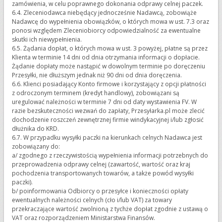
zamówienia, w celu poprawnego dokonania odprawy celnej paczek.
6.4. Zleceniodawca niebędący jednocześnie Nadawcą, zobowiąże
Nadawcę do wypełnienia obowiązków, o których mowa w ust. 7.3 oraz
ponosi względem Zleceniobiorcy odpowiedzialność za ewentualne
skutki ich niewypełnienia.
6.5. Żądania dopłat, o których mowa w ust. 3 powyżej, płatne są przez
Klienta w terminie 14 dni od dnia otrzymania informacji o dopłacie.
Żądanie dopłaty może nastąpić w dowolnym terminie po doręczeniu
Przesyłki, nie dłuższym jednak niż 90 dni od dnia doręczenia.
6.6. Klienci posiadający Konto firmowe i korzystający z opcji płatności
z odroczonym terminem (kredyt handlowy), zobowiązani są
uregulować należności w terminie 7 dni od daty wystawienia FV. W
razie bezskuteczności wezwań do zapłaty, Przesyłarka.pl może zlecić
dochodzenie roszczeń zewnętrznej firmie windykacyjnej i/lub zgłosić
dłużnika do KRD.
6.7. W przypadku wysyłki paczki na kierunkach celnych Nadawca jest
zobowiązany do:
a/ zgodnego z rzeczywistością wypełnienia informacji potrzebnych do
przeprowadzenia odprawy celnej (zawartość, wartość oraz kraj
pochodzenia transportowanych towarów, a także powód wysyłki
paczki).
b/ poinformowania Odbiorcy o przesyłce i konieczności opłaty
ewentualnych należności celnych (cło i/lub VAT) za towary
przekraczające wartość zwolnioną z tychże dopłat zgodnie z ustawą o
VAT oraz rozporządzeniem Ministarstwa Finansów.