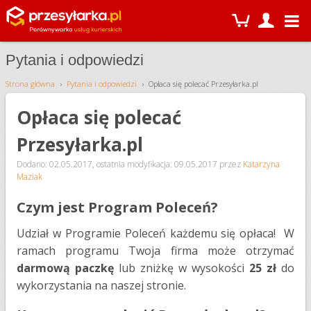
Pytania i odpowiedzi
Strona główna
Pytania i odpowiedzi
Opłaca się polecać Przesyłarka.pl
Opłaca się polecać
Przesyłarka.pl
Dodano: 02.05.2017
,
ostatnia modyfikacja: 09.05.2017
przez
Katarzyna
Maziak
Czym jest Program Poleceń?
Udział w Programie Poleceń każdemu się opłaca! W
ramach programu Twoja firma może otrzymać
darmową paczkę
lub zniżkę w wysokości
25 zł
do
wykorzystania na naszej stronie.