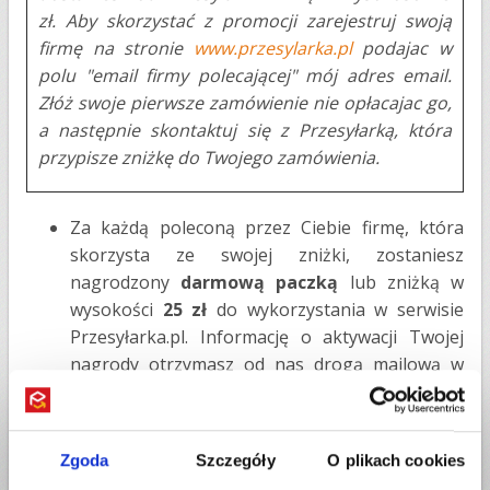
zł. Aby skorzystać z promocji zarejestruj swoją
firmę na stronie
www.przesylarka.pl
podajac w
polu "email firmy polecającej" mój adres email.
Złóż swoje pierwsze zamówienie nie opłacajac go,
a następnie skontaktuj się z Przesyłarką, która
przypisze zniżkę do Twojego zamówienia.
Za każdą poleconą przez Ciebie firmę, która
skorzysta ze swojej zniżki, zostaniesz
nagrodzony
darmową paczką
lub zniżką w
wysokości
25 zł
do wykorzystania w serwisie
Przesyłarka.pl. Informację o aktywacji Twojej
nagrody otrzymasz od nas drogą mailową w
ciągu 31 dni.
Aby skorzystać z nagrody, złóż zamówienie na
naszej stronie bez dokonywania opłaty, a
Zgoda
Szczegóły
O plikach cookies