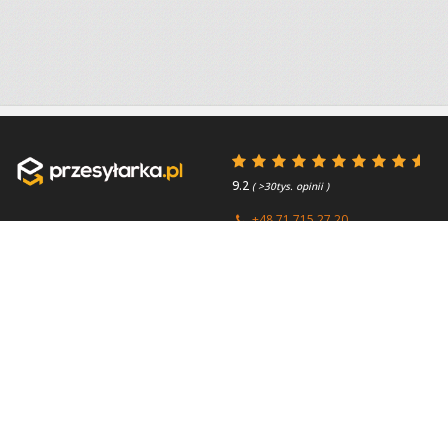
9.2
( >30tys. opinii )
+48 71 715 27 20
+44 (0) 203 769 0450
Poniedziałek - Piątek 8:00 -
4.7
( >2.7tys. opinii )
15:45
Przydatne linki
O firmie
Faq
Kontakt