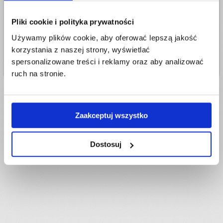
następnie skontaktuj się z naszym Biurem
Obsługi Klienta. Masz na to 90 dni, liczonych od
Pliki cookie i polityka prywatności
daty rejestracji zaproszonej przez Ciebie firmy.
Używamy plików cookie, aby oferować lepszą jakość
Zobacz pełny
regulamin Programu Poleceń
korzystania z naszej strony, wyświetlać
Przesyłarka
.
spersonalizowane treści i reklamy oraz aby analizować
ruch na stronie.
Zaakceptuj wszystko
Dostosuj