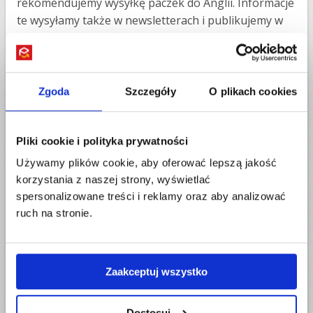
rekomendujemy wysyłkę paczek do Anglii. Informacje
te wysyłamy także w newsletterach i publikujemy w
mediach społecznościowych.
Zobacz dokładne informacje na temat tego,
ile idzie
paczka do Anglii
.
Zgoda
Szczegóły
O plikach cookies
Najczęściej zadawane pytania
Czy mogę wysłać jedzenie do córki w Anglii?
Pliki cookie i polityka prywatności
Można wysłać żywność suchą typu słodycze,
Używamy plików cookie, aby oferować lepszą jakość
czekolady, mąki, kawy ale nie rekomendujemy wysyłki
korzystania z naszej strony, wyświetlać
produktów łatwopsujących się. Mieliśmy przypadki,
spersonalizowane treści i reklamy oraz aby analizować
kiedy smażona ryba "wypłynęła" z paczki po 10
ruch na stronie.
dniach przechowywania w sortowni :)
Czy trzeba płacić cło i VAT za wysyłkę prezentu
Zaakceptuj wszystko
do UK?
Na opłaty celne skłądają się dwie części: cło i VAT.
Dostosuj