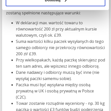
Umowy między UE a UK zniosły cła dla towarów do
wartości £135. VAT nie powinien sie pojawić jeśli
zostaną spełnione następujące warunki:
W deklaracji max. wartość towaru to
równowartość 200 zł przy aktualnym kursie
walutowym, czyli ok. £39.
Suma wartości kilku paczek wysyłanych do tego
samego odbiorcy nie przekroczy równowartości
200 zł/ £39.
Przy wielkopakach, każdą paczkę skierujesz pod
ten sam adres, ale wpiszesz innego odbiorcę.
Dane nadawcy i odbiorcy muszą być inne (nie
wysyłaj paczki samemu sobie).
Paczka musi być wysyłana między osobą
prywatną w UK i osobą prywatną w Polsce
(C2C).
Towar zostanie rozsądnie wyceniony - np. 30 kg
paczka o wartości £3 funtów budzi podejrzenia