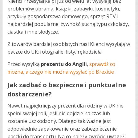
Klienci Przesyłarka.pl już od wielu lat wysyłają bez
problemów ubrania, książki, zabawki, kosmetyki,
artykuły gospodarstwa domowego, sprzęt RTV i
najbardziej popularne: żywność suchą typu czkolady,
ciastka i inne słodycze.
Z towarów bardziej osobistych nasi Klienci wysyłają w
paczce do UK: fotografie, listy, rękodzieła.
Przed wysyłką
prezentu do Anglii
,
sprawdź co
można, a czego nie można wysyłać po Brexicie
Jak zadbać o bezpieczne i punktualne
dostarczenie?
Nawet najpiękniejszy prezent dla rodziny w UK nie
spełni swojej roli, jeśli nie dojdzie na czas lub
zostanie uszkodzony. Dlatego tak ważne jest
odpowiednie zapakowanie oraz zabezpieczenie
paczki do transportu. Na co należy zwrócić uwagę?