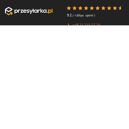
9.2
( >30tys. opinii )
+48 71 715 27 20
+44 (0) 203 769 0450
Poniedziałek - Piątek 8:00 -
4.7
( >2.7tys. opinii )
15:45
Przydatne linki
O firmie
Faq
Kontakt
Kontakt
O nas
Polityka prywatności
About us
Regulamin
Przesyłki zagraniczne
Partnerzy / Firmy
kurierskie
Paczki do Anglii