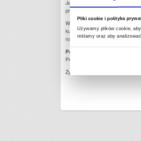
Jeśli wysyłasz paczkę do któregoś
przed Świętami.
Pliki cookie i polityka pryw
W okresie świątecznym transport 
Używamy plików cookie, aby 
kurierskich, nieprzewidywalnymi
reklamy oraz aby analizować 
nadaj paczkę jak najszybciej.
Paczki krajowe
Przesyłki krajowe powinny być n
Życzymy udanych przygotowań do