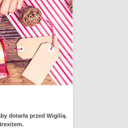
y dotarła przed Wigilią.
Brexitem.