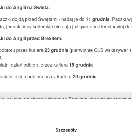
ski do Anglii na Święta:
aczki dojdą przed Świętami - nadaj je do
11 grudnia
. Paczki w
ą, jednak firmy kurierskie nie dają już gwarancji terminowej do
lski do Anglii przed Brexitem:
 odbioru przez kuriera
23 grudnia
(pierwotnie GLS wskazywał 18
0)
statni dzień odbioru przez kuriera
18 grudnia
ostatni dzień odbioru przez kuriera
29 grudnia
ia, z uwagi na chaos związany z Brexitem, nie wszyscy przewo
będą wozić paczek do Anglii i do Polski dla brokerów i osób 
Brexicie
Szczegóły