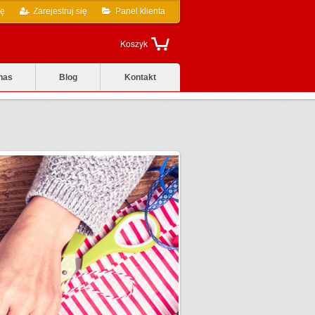
ię
Zarejestruj się
Panel klienta
Koszyk
nas
Blog
Kontakt