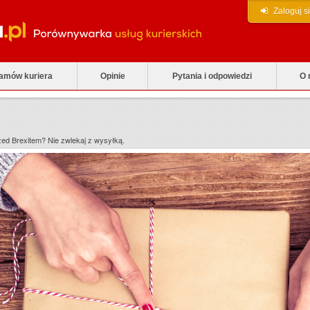
Zaloguj s
zamów kuriera
Opinie
Pytania i odpowiedzi
O 
zed Brexitem? Nie zwlekaj z wysyłką.