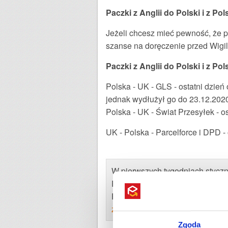
Paczki z Anglii do Polski i z Pol
Jeżeli chcesz mieć pewność, że p
szanse na doręczenie przed Wigili
Paczki z Anglii do Polski i z Po
Polska - UK - GLS - ostatni dzień
jednak wydłużył go do 23.12.202
Polska - UK - Świat Przesyłek - o
UK - Polska - Parcelforce i DPD - 
W pierwszych tygodniach styczn
Polską a Wielką Brytanią.
Firma DPD Polska i DPD UK nie 
zmian w transporcie paczek po 
Zgoda