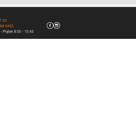
7 20
769 0450
- Piątek 8:00 - 15:45
irmy kurierskie