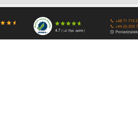
+48 71 715 2
+44 (0) 203 
4.7
( >2.7tys. opinii )
Poniedziałek 
Przesyłki zagraniczne
Partnerzy / F
Paczki do Anglii
DHL
Paczki do Austrii
DPD
Paczki do Belgii
GLS
Paczki do Bułgarii
UPS
Paczki do Chorwacji
Fedex
Paczki do Czech
Parcelforce
Paczki do Danii
Clicktrans
Paczki do Finlandii
Paczki do Francji
Paczki do Estonii