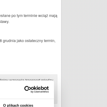
ysłane po tym terminie wciąż mają
stawy.
 grudnia jako ostateczny termin,
źnicy wznowią transport między
prywatnych.
Sprawdź więcej
O plikach cookies