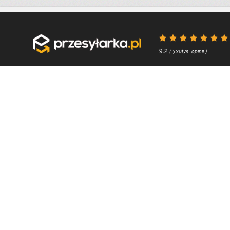
9.2
( >30tys. opinii )
Przydatne linki
O firmie
Faq
Kontakt
Kontakt
O nas
Polityka prywatności
About us
Regulamin