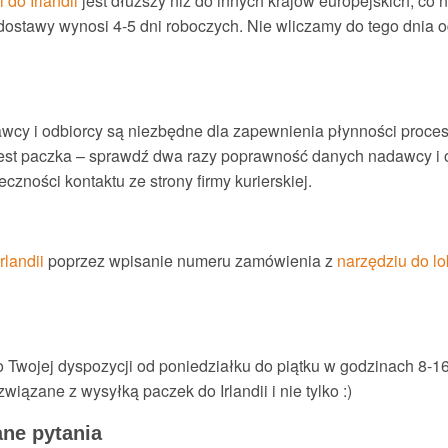
 do Irlandii
jest dłuższy niż do innych krajów europejskich, co
dostawy wynosi 4-5 dni roboczych. Nie wliczamy do tego dnia od
wcy i odbiorcy są niezbędne dla zapewnienia płynności proce
 jest paczka – sprawdź dwa razy poprawność danych nadawcy i o
zności kontaktu ze strony firmy kurierskiej.
rlandii
poprzez wpisanie numeru zamówienia z
narzędziu do lo
do Twojej dyspozycji od poniedziałku do piątku w godzinach 8-1
iązane z wysyłką paczek do Irlandii i nie tylko :)
ane pytania