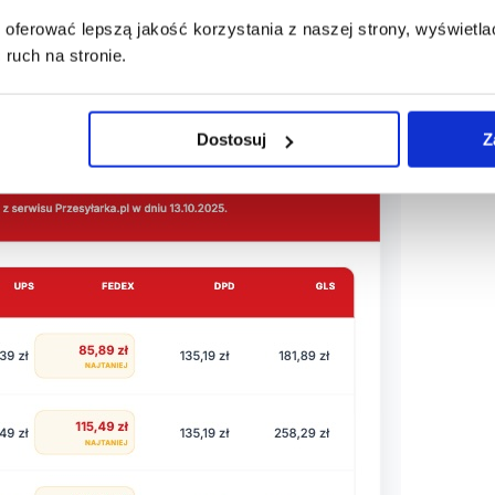
35,19 zł kurierem DPD Classic. Paczki cięższe niż 20 kg najtani
oferować lepszą jakość korzystania z naszej strony, wyświetlać
Koszt takiego transportu to 140,89 zł w FedEx i 149,39 zł w D
ruch na stronie.
zek do Irlandii w serwisie Przesyłarka.pl na dzień 27.05.2026
Dostosuj
Z