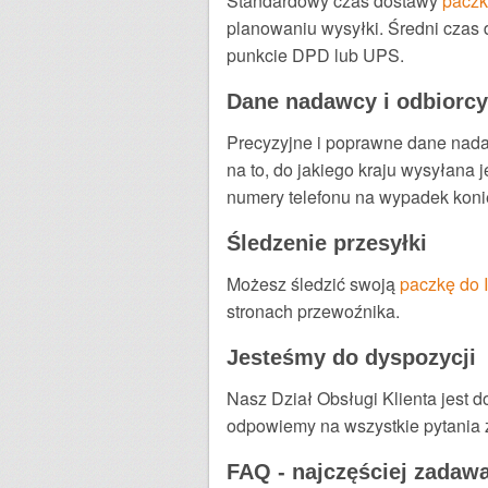
Standardowy czas dostawy
paczki
planowaniu wysyłki. Średni czas 
punkcie DPD lub UPS.
Dane nadawcy i odbiorcy
Precyzyjne i poprawne dane nada
na to, do jakiego kraju wysyłana
numery telefonu na wypadek koniec
Śledzenie przesyłki
Możesz śledzić swoją
paczkę do I
stronach przewoźnika.
Jesteśmy do dyspozycji
Nasz Dział Obsługi Klienta jest 
odpowiemy na wszystkie pytania zw
FAQ - najczęściej zadaw