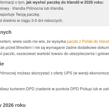
formacji o tym,
jak wysłać paczkę do Irlandii w 2026 roku:
owy - Irlandia Północna lub Irlandia.
ansportuje Twoją paczkę.
ś średnio w ciągu 3-5 dni roboczych.
lnych
item, wiele osób nie wie, że wysyłka
paczki z Polski do Irlan
ą jak przed Brexitem i nie są wymagane żadne dodatkowe doku
ć paczki, oszacować wartość towaru do ubezpieczenia i gotow
ie
Północnej możesz skorzystać z oferty UPS (w wersji ekonomicz
yślesz kurierem DPD (nadanie w punkcie DPD Pickup lub w usłu
w 2026 roku