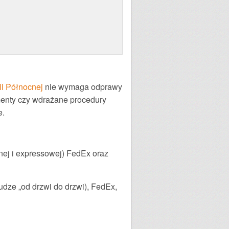
dii Północnej
nie wymaga odprawy
menty czy wdrażane procedury
e.
nej i expressowej) FedEx oraz
dze „od drzwi do drzwi), FedEx,