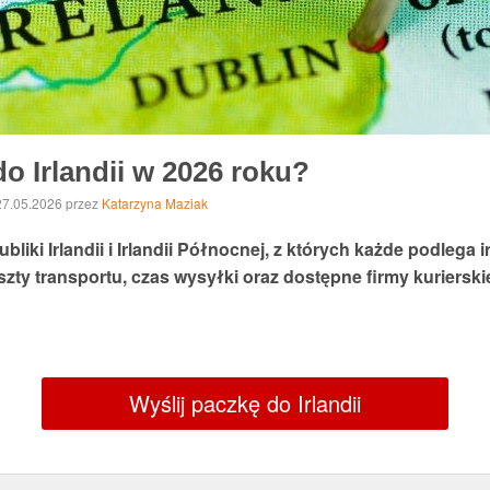
o Irlandii w 2026 roku?
 27.05.2026
przez
Katarzyna Maziak
ubliki Irlandii i Irlandii Północnej, z których każde podleg
ty transportu, czas wysyłki oraz dostępne firmy kurierski
Wyślij paczkę do Irlandii