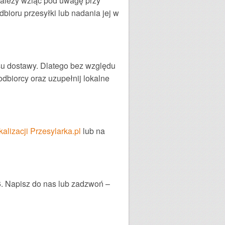
 należy wziąć pod uwagę przy
bioru przesyłki lub nadania jej w
su dostawy. Dlatego bez względu
dbiorcy oraz uzupełnij lokalne
kalizacji Przesylarka.pl
lub na
6. Napisz do nas lub zadzwoń –