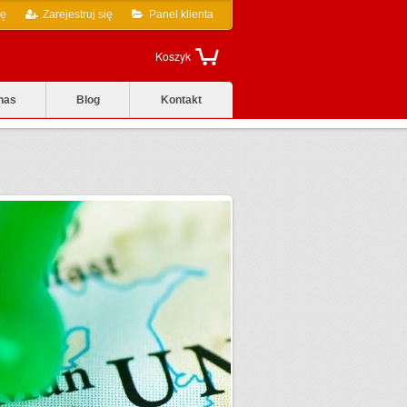
ię
Zarejestruj się
Panel klienta
Koszyk
nas
Blog
Kontakt