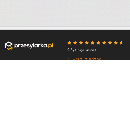
9.2
( >30tys. opinii )
+48 71 715 27 20
+44 (0) 203 769 0450
Poniedziałek - Piątek 8:00 -
4.7
( >2.7tys. opinii )
15:45
Przydatne linki
O firmie
Faq
Kontakt
Kontakt
O nas