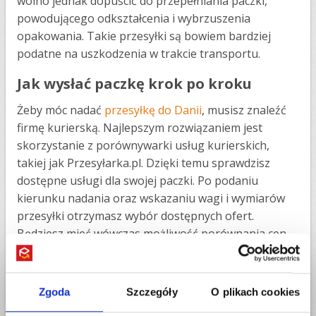
wolno jednak dopuścić do przepełniania paczki,
powodującego odkształcenia i wybrzuszenia
opakowania. Takie przesyłki są bowiem bardziej
podatne na uszkodzenia w trakcie transportu.
Jak wysłać paczkę krok po kroku
Żeby móc nadać
przesyłkę do Danii
, musisz znaleźć
firmę kurierską. Najlepszym rozwiązaniem jest
skorzystanie z porównywarki usług kurierskich,
takiej jak Przesyłarka.pl. Dzięki temu sprawdzisz
dostępne usługi dla swojej paczki. Po podaniu
kierunku nadania oraz wskazaniu wagi i wymiarów
przesyłki otrzymasz wybór dostępnych ofert.
Będziesz mieć wówczas możliwość porównania cen,
czasu dostawy oraz dostępnych opcji dodatkowych.
Upewnij się, że wybierasz opcję dostawy
dostosowaną do Twoich potrzeb. Następnie
Zgoda
Szczegóły
O plikach cookies
przygotuj swoją przesyłkę. Upewnij się, że paczka