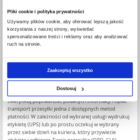
jest odpowiednio zapakowana, oznaczona i
opatrzona niezbędnymi dokumentami. Zwróć uwagę
Pliki cookie i polityka prywatności
na wytyczne dotyczące sposobu pakowania, z
Używamy plików cookie, aby oferować lepszą jakość
którymi możesz się zapoznać na stronie
korzystania z naszej strony, wyświetlać
Przesylarka.pl
spersonalizowane treści i reklamy oraz aby analizować
ruch na stronie.
Pamiętaj też o poprawnym złożeniu zamówienia.
Wypełnij dokładnie formularz. Jeśli masz wątpliwości,
co wpisać, to sprawdź porady dostępne pod
pomarańczowym znaczkiem z literą “i”. Podaj
Zaakceptuj wszystko
dokładny adres nadawcy w Polsce i odbiorcy w Danii.
Następnie sprawdź, czy masz wszystkie niezbędne
Dostosuj
dane, w tym lokalny numer telefonu. Na koniec
zweryfikuj poprawność podanych informacji i opłać
transport przesyłki jedna z dostępnych metod
płatności. W zależności od wybranej usługi wydrukuj
etykietę (UPS) lub po prostu oczekuj w wybrany
przez siebie dzień na kuriera, który przywiezie
etykietę i odbierze Twoją przesyłkę (DPD, GLS)