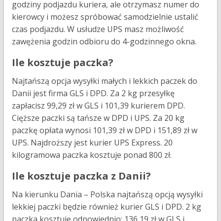
godziny podjazdu kuriera, ale otrzymasz numer do
kierowcy i możesz spróbować samodzielnie ustalić
czas podjazdu. W usłudze UPS masz możliwość
zawężenia godzin odbioru do 4-godzinnego okna.
Ile kosztuje paczka?
Najtańszą opcja wysyłki małych i lekkich paczek do
Danii jest firma GLS i DPD. Za 2 kg przesyłkę
zapłacisz 99,29 zł w GLS i 101,39 kurierem DPD.
Cięższe paczki są tańsze w DPD i UPS. Za 20 kg
paczkę opłata wynosi 101,39 zł w DPD i 151,89 zł w
UPS. Najdroższy jest kurier UPS Express. 20
kilogramowa paczka kosztuje ponad 800 zł.
Ile kosztuje paczka z Danii?
Na kierunku Dania – Polska najtańszą opcją wysyłki
lekkiej paczki będzie również kurier GLS i DPD. 2 kg
paczka kosztuje odpowiednio: 136,19 zł w GLS i