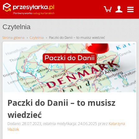
Czytelnia
Strona główna
Czytelnia
Paczki do Danii – to musisz wiedzieć
Paczki do Danii – to musisz
wiedzieć
Dodano: 28.07.2023
,
ostatnia modyfikacja: 24.06.2025
przez
Katarzyna
Maziak