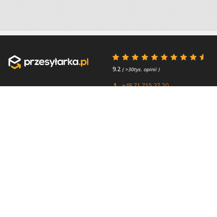
9.2
( >30tys. opinii )
+48 71 715 27 20
+44 (0) 203 769 0450
Poniedziałek - Piątek 8:00 -
4.7
( >2.7tys. opinii )
15:45
Przydatne linki
O firmie
Faq
Kontakt
Kontakt
O nas
Polityka prywatności
About us