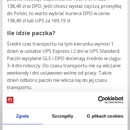
138,49 zł w DPD. Jeśli chcesz wysłać cięższą przesyłkę
do Polski, to warto wybrać kuriera DPD w cenie
138,49 zł lub UPS za 169,19 zł.
Ile idzie paczka?
Średni czas transportu na tym kierunku wynosi 1
dzień w usłudze UPS Express i 2 dni w UPS Standard.
Paczki wysyłane GLS i DPD docierają średnio w ciągu
3-4 dni roboczy. Do czasu transportu nie są wliczane
weekendy i dni ustawowo wolne od pracy. Także
dzień odbioru paczki nie wlicza się do jej czasu
transportu.
Czy paczki są ubezpieczone?
Tak, każda przesyłka jest ubezpieczona do
Zgoda
Szczegóły
O plikach cookies
rzeczywistej wartości towaru, niemniej przy bardziej
wartościowych towarach może być konieczna dopłata