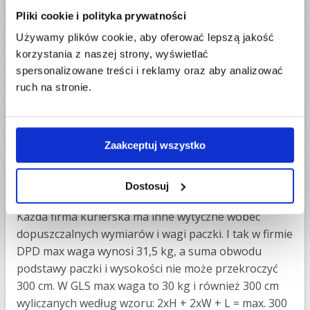
do ubezpieczenia. W firmie DPD paczki do Danii
Pliki cookie i polityka prywatności
ubezpieczone są w cenie paczki do 1000 zł. Za
Używamy plików cookie, aby oferować lepszą jakość
dodatkową opłatą można skorzystać z extra
korzystania z naszej strony, wyświetlać
ubezpieczenia. Podobnie jest w firmie UPS, gdzie w
spersonalizowane treści i reklamy oraz aby analizować
cenie jest ubezpieczenie do 323 zł, a jeśli towar jest
ruch na stronie.
droższy – należy go doubezpieczyć za niewielką
dopłatą. W usłudze GLS stosowane jest tak zwane
ubezpieczenie SDR, czyli każdy kg paczki
ubezpieczony jest do ok. 42 zł. Można rozszerzyć ten
Zaakceptuj wszystko
przedział za dopłatą.
Dostosuj
Jakie są max. wymiary i waga paczki?
Każda firma kurierska ma inne wytyczne wobec
dopuszczalnych wymiarów i wagi paczki. I tak w firmie
DPD max waga wynosi 31,5 kg, a suma obwodu
podstawy paczki i wysokości nie może przekroczyć
300 cm. W GLS max waga to 30 kg i również 300 cm
wyliczanych według wzoru: 2xH + 2xW + L = max. 300