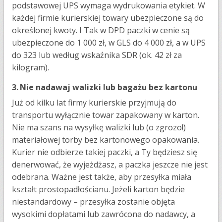
podstawowej UPS wymaga wydrukowania etykiet. W
każdej firmie kurierskiej towary ubezpieczone są do
określonej kwoty. I Tak w DPD paczki w cenie są
ubezpieczone do 1 000 zł, w GLS do 4 000 zł, a w UPS
do 323 lub według wskaźnika SDR (ok. 42 zł za
kilogram).
3.
Nie nadawaj walizki lub bagażu bez kartonu
Już od kilku lat firmy kurierskie przyjmują do
transportu wyłącznie towar zapakowany w karton.
Nie ma szans na wysyłkę walizki lub (o zgrozo!)
materiałowej torby bez kartonowego opakowania.
Kurier nie odbierze takiej paczki, a Ty będziesz się
denerwować, że wyjeżdżasz, a paczka jeszcze nie jest
odebrana. Ważne jest także, aby przesyłka miała
kształt prostopadłościanu. Jeżeli karton będzie
niestandardowy – przesyłka zostanie objęta
wysokimi dopłatami lub zawrócona do nadawcy, a