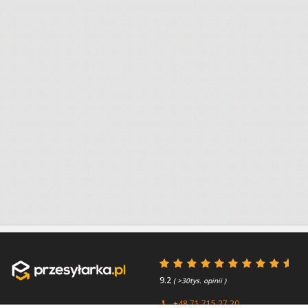
9.2
( >30tys. opinii )
+48 71 715 27 20