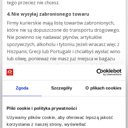
tego przecież nie chcesz.
4.
Nie wysyłaj zabronionego towaru
Firmy kurierskie mają listę towarów zabronionych,
które nie są dopuszczone do transportu drogowego.
Nie powinno się nadawać płynów, artykułów
spożywczych, alkoholu i tytoniu. Jeżeli wracasz więc z
Hiszpanii, Grecji lub Portugalii i chciałbyś wysłać wino
lub oliwę, ponieważ nie masz już miejsca w bagażu
samolotowym – zastanów się trzy razy. Jeżeli towar
nie będzie odpowiednio zabezpieczony – szklana
butelka może się rozbić i nie tylko uszkodzić Twoją
paczkę, ale także zawartość innych paczek w danym
Zgoda
Szczegóły
O plikach cookies
transporcie. Wtedy Przewoźnik ma prawo żądać
zwrotu pieniędzy za uszkodzone towary w innych
przesyłkach. Lepiej towar zapakować do bagażu
Pliki cookie i polityka prywatności
samolotowego niż ryzykować uszkodzenie paczki i
Używamy plików cookie, aby oferować lepszą jakość
konsekwencje finansowe. Sprawdź,
Co można, a
korzystania z naszej strony, wyświetlać