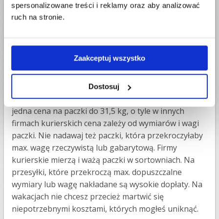
czego nie można wysłac kurierem
.
spersonalizowane treści i reklamy oraz aby analizować
ruch na stronie.
5.
Nie składaj zamówienia, póki nie znasz
wymiarów i wagi paczki
Firmy kurierskie mają indywidulanie określone max.
Zaakceptuj wszystko
wymiary i wagę paczki, które sa dopuszczone do
transportu. Nie składaj zamówienia, jeżeli jeszcze nie
masz gotowej, zmierzonej i zważonej paczki. O ile w
Dostosuj
DPD nie będzie to robiło dużej różnicy, ponieważ jest
jedna cena na paczki do 31,5 kg, o tyle w innych
firmach kurierskich cena zależy od wymiarów i wagi
paczki. Nie nadawaj też paczki, która przekroczyłaby
max. wagę rzeczywistą lub gabarytową. Firmy
kurierskie mierzą i ważą paczki w sortowniach. Na
przesyłki, które przekroczą max. dopuszczalne
wymiary lub wagę nakładane są wysokie dopłaty. Na
wakacjach nie chcesz przecież martwić się
niepotrzebnymi kosztami, których mogłeś uniknąć.