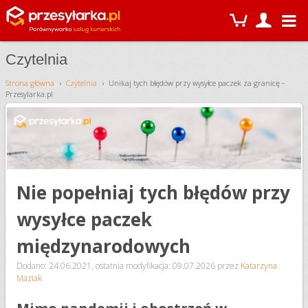
Czytelnia
Strona główna
Czytelnia
Unikaj tych błędów przy wysyłce paczek za granicę -
Przesylarka.pl
Nie popełniaj tych błędów przy
wysyłce paczek
międzynarodowych
Dodano: 24.06.2021
,
ostatnia modyfikacja: 09.07.2026
przez
Katarzyna
Maziak