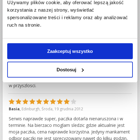
przesylka.Pozdrawiam Pana z Waszego biura w Edynburgu
Używamy plików cookie, aby oferować lepszą jakość
,ktory telefonicznie cierpliwie i grzecznie udzielil mi
korzystania z naszej strony, wyświetlać
wyczerpujacych info. WESOLYCH SWIAT I SZCZESCIA W
spersonalizowane treści i reklamy oraz aby analizować
NOWYM ROKU WAM ZYCZE! ....I do nastepnego....
ruch na stronie.
Dziękujemy za super opinię! Wesołych Świąt i
wszystkiego najlepszego w Nowym Roku!
Zaakceptuj wszystko
10
Justyna Syldatk
,
Luzino
,
Środa, 19 grudnia 2012
Dostosuj
Wspaniala obsluga.Szybko dostawa.Napewno uzyje tej firmy
w przyszlosci.
9
Basia
,
Edinburgh
,
Środa, 19 grudnia 2012
Serwis naprawde super, paczka dotarla nienaruszona i w
terminie. Na bierzaco moglam sledzic gdzie aktualnie jest
moja paczka, cena naprawde korzystna. Jedyny mankament
odbior paczki nie jest sprecyzowany nawet do kilku godzin,