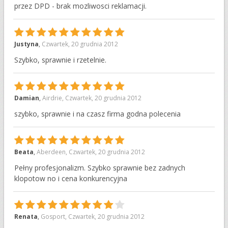
przez DPD - brak mozliwosci reklamacji.
10
Justyna
,
Czwartek, 20 grudnia 2012
Szybko, sprawnie i rzetelnie.
10
Damian
,
Airdrie
,
Czwartek, 20 grudnia 2012
szybko, sprawnie i na czasz firma godna polecenia
10
Beata
,
Aberdeen
,
Czwartek, 20 grudnia 2012
Pełny profesjonalizm. Szybko sprawnie bez zadnych
klopotow no i cena konkurencyjna
9
Renata
,
Gosport
,
Czwartek, 20 grudnia 2012