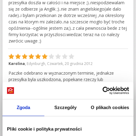
przesyłka doszla w całości i na miejsce ;)..niespodziewalam
się ze odbierze ja Anglik ;)..nie znam angielskiego(ale dalo
rade)..i bylam przekonan ze dotrze wcześniej ,na okreslony
czas na ktorym mi zależalo..na szczescie mogło być troche
opóźnienia--ogólnie jestem za;)..z cała pewnoscia bede z tej
firmy korzystac w przyszlosci.wiedzac teraz na co nalezy
zwrócic uwage ;)
6
Karolina
,
Edynburgh
,
Czwartek, 20 grudnia 2012
Paczke odebrano w wyznaczonym terminie, jednakze
przesylka byla uszkodzona, popekane rzeczy lub
uszkodzone calkowicie; takie jak w metalowym pudelku
Zgoda
Szczegóły
O plikach cookies
10
ewa
,
EDINBURGH
,
Czwartek, 20 grudnia 2012
JESTESCIE SUPER I BARDZO WAM DZIEKUJE!Wysylalam
paczke z EDYNBURGA do POLSKI.Trwalo to tylko 5 dni i
Pliki cookie i polityka prywatności
wciaz moglam sprawdzac oneline gdzie w danym dniu jest