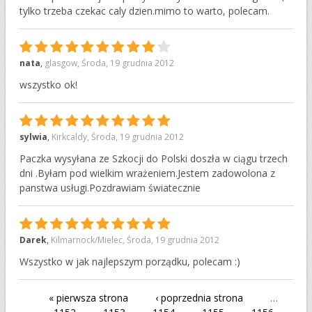
tylko trzeba czekac caly dzien.mimo to warto, polecam.
9
nata
,
glasgow
,
Środa, 19 grudnia 2012
wszystko ok!
10
sylwia
,
Kirkcaldy
,
Środa, 19 grudnia 2012
Paczka wysyłana ze Szkocji do Polski doszła w ciągu trzech
dni .Byłam pod wielkim wrażeniem.Jestem zadowolona z
panstwa usługi.Pozdrawiam światecznie
10
Darek
,
Kilmarnock/Mielec
,
Środa, 19 grudnia 2012
Wszystko w jak najlepszym porządku, polecam :)
« pierwsza strona
‹ poprzednia strona
…