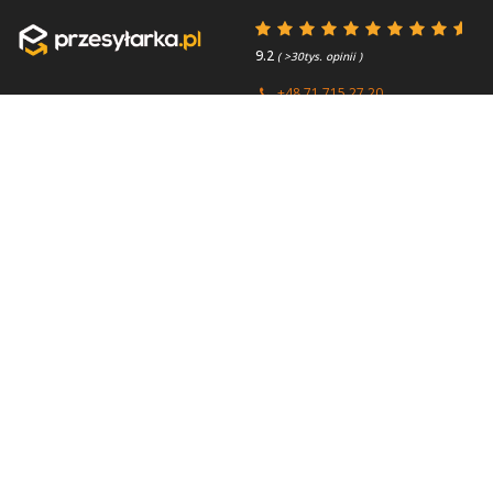
9.2
( >30tys. opinii )
+48 71 715 27 20
+44 (0) 203 769 0450
Poniedziałek - Piątek 8:00 -
4.7
( >2.7tys. opinii )
15:45
Przydatne linki
O firmie
Faq
Kontakt
Kontakt
O nas
Polityka prywatności
About us
Regulamin
Przesyłki zagraniczne
Partnerzy / Firmy
kurierskie
Paczki do Anglii