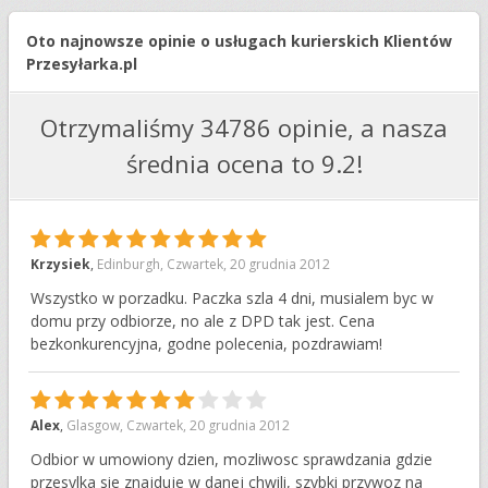
Oto najnowsze opinie o usługach kurierskich Klientów
Przesyłarka.pl
Otrzymaliśmy 34786 opinie, a nasza
średnia ocena to 9.2!
10
Krzysiek
,
Edinburgh
,
Czwartek, 20 grudnia 2012
Wszystko w porzadku. Paczka szla 4 dni, musialem byc w
domu przy odbiorze, no ale z DPD tak jest. Cena
bezkonkurencyjna, godne polecenia, pozdrawiam!
7
Alex
,
Glasgow
,
Czwartek, 20 grudnia 2012
Odbior w umowiony dzien, mozliwosc sprawdzania gdzie
przesylka sie znajduje w danej chwili, szybki przywoz na