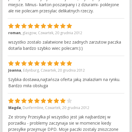
miejsce. Minus- karton poszarpany i z dziurami- poklejone
ale nie polecam przesylac delikatnych rzeczy.
10
roman
,
glasgow
,
Czwartek, 20 grudnia 2012
wszystko zostalo zalatwione bez zadnych zarzutow paczka
dotarla bardzo szybko wiec polecam:):)
10
Joanna
,
Edynburg
,
Czwartek, 20 grudnia 2012
Szybka dostawa,najtańsza oferta jaką znalazłam na rynku.
Bardzo miła obsługa
9
Magda
,
Dunfermline
,
Czwartek, 20 grudnia 2012
Ze strony Przesylka pl wszystko jest jak najbardziej w
porzadku - problemy zaczynaja sie w momencie kiedy
przesylke przejmuje DPD. Moje paczki zostaly zniszczone