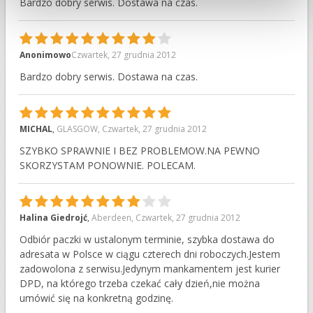
Bardzo dobry serwis. Dostawa na czas.
9
Anonimowo
Czwartek, 27 grudnia 2012
Bardzo dobry serwis. Dostawa na czas.
10
MICHAL
,
GLASGOW
,
Czwartek, 27 grudnia 2012
SZYBKO SPRAWNIE I BEZ PROBLEMOW.NA PEWNO
SKORZYSTAM PONOWNIE. POLECAM.
8
Halina Giedrojć
,
Aberdeen
,
Czwartek, 27 grudnia 2012
Odbiór paczki w ustalonym terminie, szybka dostawa do
adresata w Polsce w ciągu czterech dni roboczych.Jestem
zadowolona z serwisu.Jedynym mankamentem jest kurier
DPD, na którego trzeba czekać cały dzień,nie można
umówić się na konkretną godzinę.