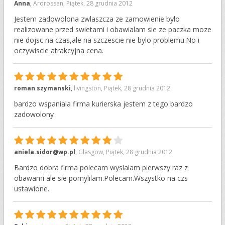
10
Anna
,
Ardrossan
,
Piątek, 28 grudnia 2012
Jestem zadowolona zwlaszcza ze zamowienie bylo
realizowane przed swietami i obawialam sie ze paczka moze
nie dojsc na czas,ale na szczescie nie bylo problemu.No i
oczywiscie atrakcyjna cena.
10
roman szymanski
,
livingston
,
Piątek, 28 grudnia 2012
bardzo wspaniala firma kurierska jestem z tego bardzo
zadowolony
9
aniela.sidor@wp.pl
,
Glasgow
,
Piątek, 28 grudnia 2012
Bardzo dobra firma polecam wyslalam pierwszy raz z
obawami ale sie pomylilam.Polecam.Wszystko na czs
ustawione.