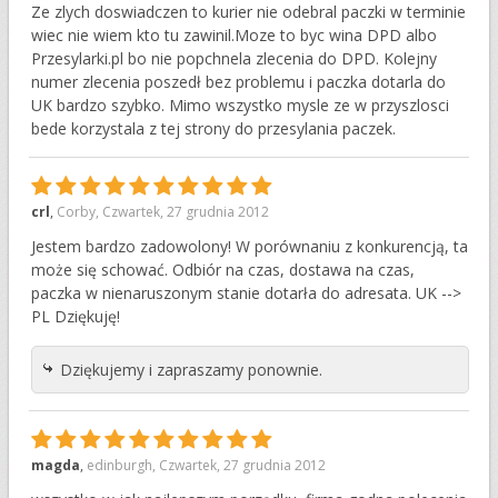
Ze zlych doswiadczen to kurier nie odebral paczki w terminie
wiec nie wiem kto tu zawinil.Moze to byc wina DPD albo
Przesylarki.pl bo nie popchnela zlecenia do DPD. Kolejny
numer zlecenia poszedł bez problemu i paczka dotarla do
UK bardzo szybko. Mimo wszystko mysle ze w przyszlosci
bede korzystala z tej strony do przesylania paczek.
10
crl
,
Corby
,
Czwartek, 27 grudnia 2012
Jestem bardzo zadowolony! W porównaniu z konkurencją, ta
może się schować. Odbiór na czas, dostawa na czas,
paczka w nienaruszonym stanie dotarła do adresata. UK -->
PL Dziękuję!
Dziękujemy i zapraszamy ponownie.
10
magda
,
edinburgh
,
Czwartek, 27 grudnia 2012