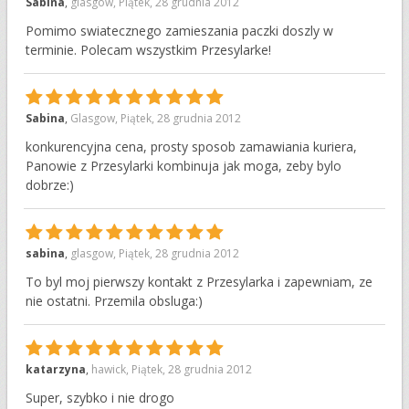
10
Sabina
,
glasgow
,
Piątek, 28 grudnia 2012
Pomimo swiatecznego zamieszania paczki doszly w
terminie. Polecam wszystkim Przesylarke!
10
Sabina
,
Glasgow
,
Piątek, 28 grudnia 2012
konkurencyjna cena, prosty sposob zamawiania kuriera,
Panowie z Przesylarki kombinuja jak moga, zeby bylo
dobrze:)
10
sabina
,
glasgow
,
Piątek, 28 grudnia 2012
To byl moj pierwszy kontakt z Przesylarka i zapewniam, ze
nie ostatni. Przemila obsluga:)
10
katarzyna
,
hawick
,
Piątek, 28 grudnia 2012
Super, szybko i nie drogo