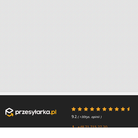
9.2
( >30tys. opinii )
+48 71 715 27 20
+44 (0) 203 769 0450