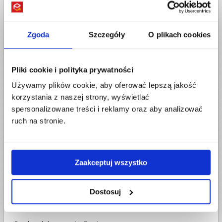
ze soba. Jestem bardzo zadowolona z Waszych uslug.
Paczka przyszla w terminie, w idealnym stanie. Kurierzy
pomocni i sympatyczni. Dzieki. Pozdrawiam
Zgoda
Szczegóły
O plikach cookies
Dziękujemy i zapraszamy.
Pliki cookie i polityka prywatności
Używamy plików cookie, aby oferować lepszą jakość
10
DIONIZY
,
MANCHESTER
,
Czwartek, 27 grudnia 2012
korzystania z naszej strony, wyświetlać
spoko firma
spersonalizowane treści i reklamy oraz aby analizować
ruch na stronie.
9
Anonimowo
Czwartek, 27 grudnia 2012
paczka doszla bardzo szybko jestem bardzo zadowolona
Zaakceptuj wszystko
oby tak dalej
Dostosuj
10
Anonimowo
Czwartek, 27 grudnia 2012