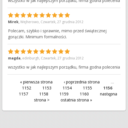
wszystko w jak najlepszym porządku, firma godna polecenia
10
Mirek
,
Wejherowo
,
Czwartek, 27 grudnia 2012
Polecam, szybko i sprawnie, mimo przed świątecznej
gorączki. Minimum formalności.
10
magda
,
edinburgh
,
Czwartek, 27 grudnia 2012
wszystko w jak najlepszym porządku, firma godna polecenia
« pierwsza strona
‹ poprzednia strona
…
1152
1153
1154
1155
1156
1157
1158
1159
1160
następna
strona >
ostatnia strona »