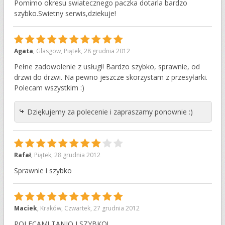
Pomimo okresu swiatecznego paczka dotarla bardzo
szybko.Swietny serwis,dziekuje!
10
Agata
,
Glasgow
,
Piątek, 28 grudnia 2012
Pełne zadowolenie z usługi! Bardzo szybko, sprawnie, od
drzwi do drzwi. Na pewno jeszcze skorzystam z przesyłarki.
Polecam wszystkim :)
Dziękujemy za polecenie i zapraszamy ponownie :)
8
Rafał
,
Piątek, 28 grudnia 2012
Sprawnie i szybko
10
Maciek
,
Kraków
,
Czwartek, 27 grudnia 2012
POLECAM! TANIO I SZYBKO!