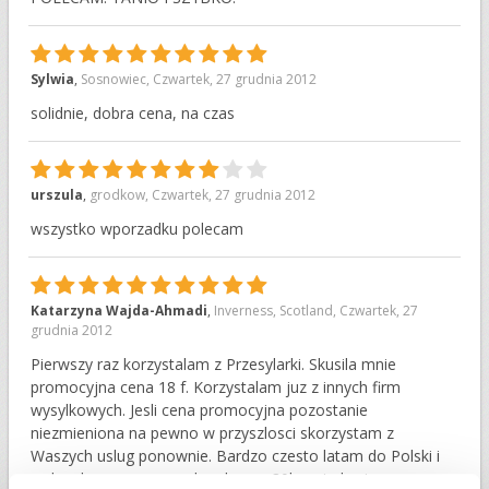
10
Sylwia
,
Sosnowiec
,
Czwartek, 27 grudnia 2012
solidnie, dobra cena, na czas
8
urszula
,
grodkow
,
Czwartek, 27 grudnia 2012
wszystko wporzadku polecam
10
Katarzyna Wajda-Ahmadi
,
Inverness, Scotland
,
Czwartek, 27
grudnia 2012
Pierwszy raz korzystalam z Przesylarki. Skusila mnie
promocyjna cena 18 f. Korzystalam juz z innych firm
wysylkowych. Jesli cena promocyjna pozostanie
niezmieniona na pewno w przyszlosci skorzystam z
Waszych uslug ponownie. Bardzo czesto latam do Polski i
za kazdym razem wysylam bagaz 30kg, nigdy nie woze go