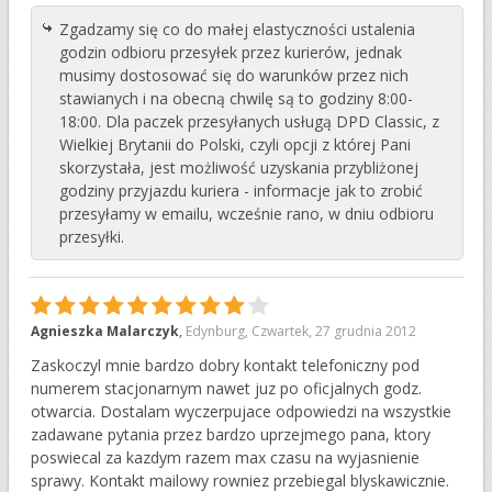
Zgadzamy się co do małej elastyczności ustalenia
godzin odbioru przesyłek przez kurierów, jednak
musimy dostosować się do warunków przez nich
stawianych i na obecną chwilę są to godziny 8:00-
18:00. Dla paczek przesyłanych usługą DPD Classic, z
Wielkiej Brytanii do Polski, czyli opcji z której Pani
skorzystała, jest możliwość uzyskania przybliżonej
godziny przyjazdu kuriera - informacje jak to zrobić
przesyłamy w emailu, wcześnie rano, w dniu odbioru
przesyłki.
9
Agnieszka Malarczyk
,
Edynburg
,
Czwartek, 27 grudnia 2012
Zaskoczyl mnie bardzo dobry kontakt telefoniczny pod
numerem stacjonarnym nawet juz po oficjalnych godz.
otwarcia. Dostalam wyczerpujace odpowiedzi na wszystkie
zadawane pytania przez bardzo uprzejmego pana, ktory
poswiecal za kazdym razem max czasu na wyjasnienie
sprawy. Kontakt mailowy rowniez przebiegal blyskawicznie.