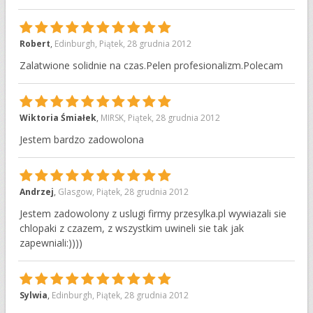
10
Robert
,
Edinburgh
,
Piątek, 28 grudnia 2012
Zalatwione solidnie na czas.Pelen profesionalizm.Polecam
10
Wiktoria Śmiałek
,
MIRSK
,
Piątek, 28 grudnia 2012
Jestem bardzo zadowolona
10
Andrzej
,
Glasgow
,
Piątek, 28 grudnia 2012
Jestem zadowolony z uslugi firmy przesylka.pl wywiazali sie
chlopaki z czazem, z wszystkim uwineli sie tak jak
zapewniali:))))
10
Sylwia
,
Edinburgh
,
Piątek, 28 grudnia 2012