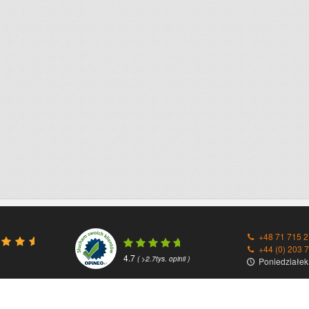
+48 71 715 2
+44 (0) 203 
4.7
( >2.7tys. opinii )
Poniedziałek 