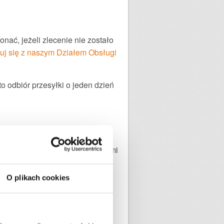
ać, jeżeli zlecenie nie zostało
uj się z naszym Działem Obsługi
to odbiór przesyłki o jeden dzień
poprawne doręczenie przesyłki.
doręczenia. Skontaktuj się z nami
jej dostarczenie. Przesyłarka,
ormacji. Wówczas sprawa będzie
O plikach cookies