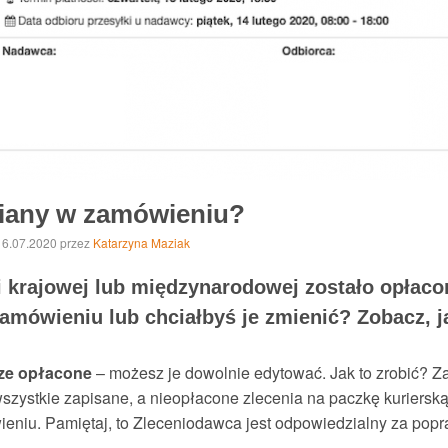
iany w zamówieniu?
 16.07.2020
przez
Katarzyna Maziak
krajowej lub międzynarodowej zostało opłacone
amówieniu lub chciałbyś je zmienić? Zobacz, ja
zcze opłacone
– możesz je dowolnie edytować. Jak to zrobić? Zal
wszystkie zapisane, a nieopłacone zlecenia na paczkę kurierską
eniu. Pamiętaj, to Zleceniodawca jest odpowiedzialny za pop