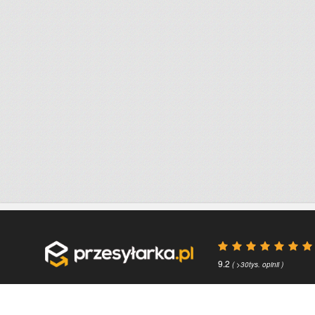
9.2
( >30tys. opinii )