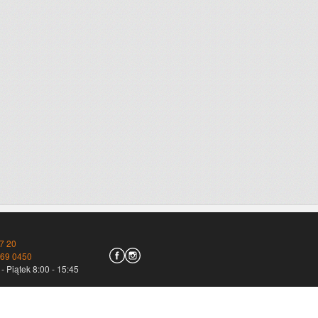
7 20
769 0450
- Piątek 8:00 - 15:45