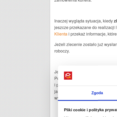
Inaczej wygląda sytuacja, kiedy
z
jeszcze przekazane do realizacji 
Klienta
i przekaż informacje, któ
Jeżeli zlecenie zostało już wysłan
roboczy.
Jeżeli zauważysz błędny adres odb
Poprawny adres możemy przekazać f
i poinformuj o zmianie adresu, n
jako pośrednik, nie może zagwara
Zgoda
wymagała dodatkowej interwencji 
Pliki cookie i polityka pryw