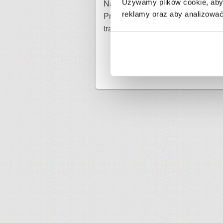
Nadawca paczki jest odpowiedzial
Używamy plików cookie, aby 
reklamy oraz aby analizować 
Przed opłaceniem zamówienia upew
transportu przesyłki.