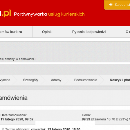
Zaloguj s
zamów kuriera
Opinie
Pytania i odpowiedzi
O 
zić zmiany w zamówieniu