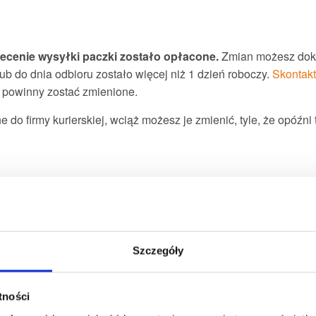
lecenie wysyłki paczki zostało opłacone.
Zmian możesz dokon
lub do dnia odbioru zostało więcej niż 1 dzień roboczy.
Skontakt
re powinny zostać zmienione.
e do firmy kurierskiej, wciąż możesz je zmienić, tyle, że opóźni 
iorcy, a paczka jest już w transporcie – wciąż jest szansa na 
irmie kurierskiej, kiedy paczka znajduje się na terenie kraju 
a jaki ma zostać doręczona. Zmiana adresu może jednak opóźnić 
ntować, że firma kurierska zastosuje się do przekazanych inf
Szczegóły
z naszej strony.
atności