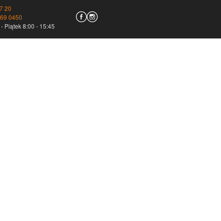
7 20
769 0450
- Piątek 8:00 - 15:45
irmy kurierskie