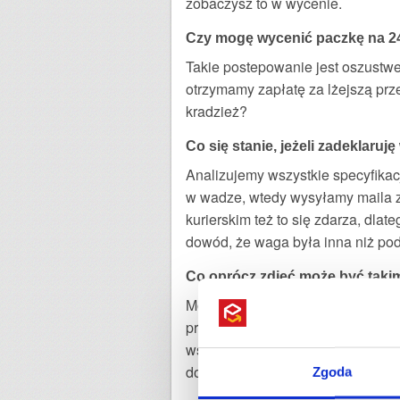
zobaczysz to w wycenie.
Czy mogę wycenić paczkę na 24
Takie postepowanie jest oszustwe
otrzymamy zapłatę za lżejszą przes
kradzież?
Co się stanie, jeżeli zadeklaruj
Analizujemy wszystkie specyfikac
w wadze, wtedy wysyłamy maila z 
kurierskim też to się zdarza, dl
dowód, że waga była inna niż poda
Co oprócz zdjęć może być tak
Możemy wysłać specyfikacje towar
producenta, gdzie podana jest w
współpraca z naszym Działem Obsł
dopłaty. Oczywiście, o ile została
Zgoda