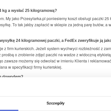
 kg a wysłać 25 kilogramową?
m. My jako Przesyłarka.pl poniesiemy koszt obsługi paczki 25 
yłkę. To tak jakby zapłacić w sklepie za jedną parę butów, a wz
ę wysyłkę 24 kilogramowej paczki, a FedEx zweryfikuje ją jak
je z firm kurierskich. Jeżeli system wychwyci rozbieżność z z
prośbą o zrobienie zdjęć paczki na wadze z widoczną etykietą
atego zawsze możemy się odwołać w imieniu Klienta i reklamowa
na w specyfikacji firmy kurierskiej.
im dowodem?
u. Przykładowo w paczce wysyłany jest odkurzacz. Wskazując l
aga i wymiary towaru, mamy 99% szanse na anulowanie dopłaty.
ugi Klienta. Konsultanci pomagają i wyjaśniają, co możemy zr
 naliczona niesłusznie.
Szczegóły