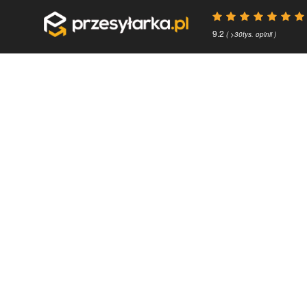
9.2
( >30tys. opinii )
Przydatne linki
O firmie
Faq
Kontakt
Kontakt
O nas
Polityka prywatności
About us
Regulamin