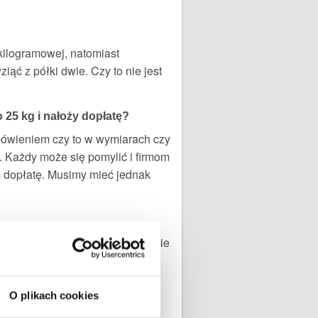
kilogramowej, natomiast
iąć z półki dwie. Czy to nie jest
o 25 kg i nałoży dopłatę?
amówieniem czy to w wymiarach czy
. Każdy może się pomylić i firmom
ć dopłatę. Musimy mieć jednak
ink do opisu produktu na stronie
 Dlatego tak ważna jest
obić, żeby odwołać się od tej
O plikach cookies