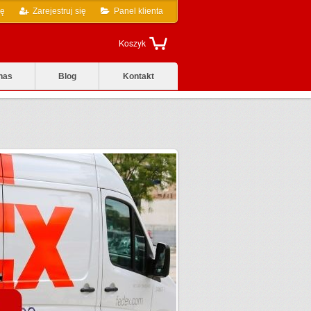
ię
Zarejestruj się
Panel klienta
Koszyk
nas
Blog
Kontakt