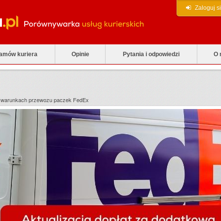
Zaloguj s
zamów kuriera
Opinie
Pytania i odpowiedzi
O 
i warunkach przewozu paczek FedEx