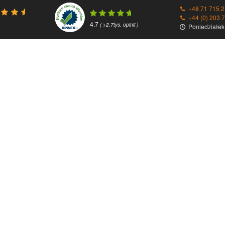
+48 71 715 2
+44 (0) 203 
4.7
( >2.7tys. opinii )
Poniedziałek 
Przesyłki zagraniczne
Partnerzy / F
Paczki do Anglii
DHL
Paczki do Austrii
DPD
Paczki do Belgii
GLS
Paczki do Bułgarii
UPS
Paczki do Chorwacji
Fedex
Paczki do Czech
Parcelforce
Paczki do Danii
Clicktrans
Paczki do Finlandii
Paczki do Francji
Paczki do Estonii
Paczki do Grecji
Paczki do Holandii