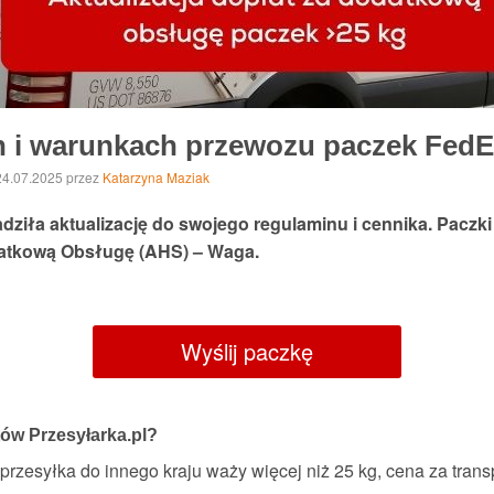
h i warunkach przewozu paczek Fed
 24.07.2025
przez
Katarzyna Maziak
dziła aktualizację do swojego regulaminu i cennika. Paczki
datkową Obsługę (AHS) – Waga.
Wyślij paczkę
tów Przesyłarka.pl?
przesyłka do innego kraju waży więcej niż 25 kg, cena za tran