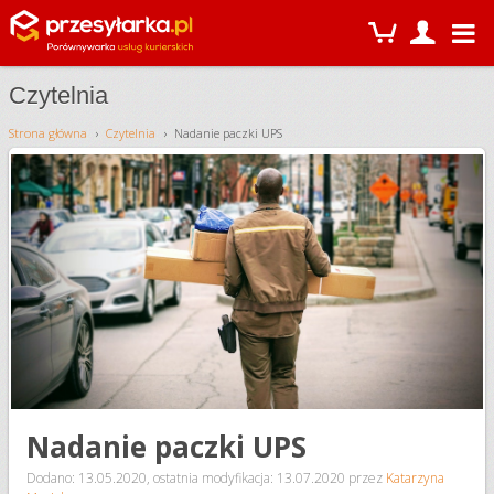
Czytelnia
Strona główna
Czytelnia
Nadanie paczki UPS
Nadanie paczki UPS
Dodano: 13.05.2020
,
ostatnia modyfikacja: 13.07.2020
przez
Katarzyna