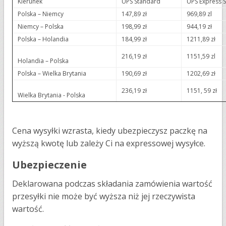
Kierunek
UPS Standard
UPS Express 
Polska – Niemcy
147,89 zł
969,89 zl
Niemcy – Polska
198,99 zł
944,19 zł
Polska – Holandia
184,99 zł
1211,89 zł
216,19 zł
1151,59 zl
Holandia – Polska
Polska – Wielka Brytania
190,69 zł
1202,69 zł
236,19 zł
1151, 59 zł
Wielka Brytania - Polska
Cena wysyłki wzrasta, kiedy ubezpieczysz paczkę na
wyższą kwotę lub zależy Ci na expressowej wysyłce.
Ubezpieczenie
Deklarowana podczas składania zamówienia wartość
przesyłki nie może być wyższa niż jej rzeczywista
wartość.