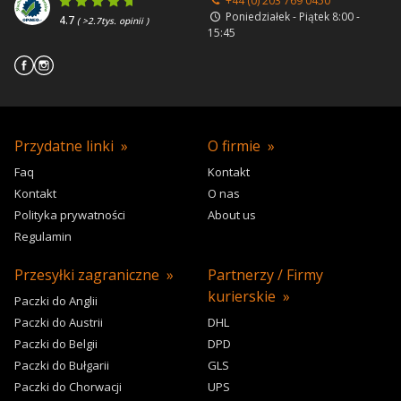
+44 (0) 203 769 0450
Poniedziałek - Piątek 8:00 -
4.7
( >2.7tys. opinii )
15:45
Przydatne linki
O firmie
Faq
Kontakt
Kontakt
O nas
Polityka prywatności
About us
Regulamin
Przesyłki zagraniczne
Partnerzy / Firmy
kurierskie
Paczki do Anglii
Paczki do Austrii
DHL
Paczki do Belgii
DPD
Paczki do Bułgarii
GLS
Paczki do Chorwacji
UPS