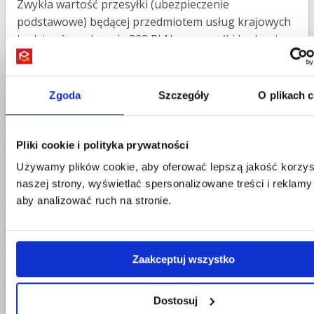
Zwykła wartość przesyłki (ubezpieczenie
podstawowe) będącej przedmiotem usług krajowych
będzie równa kwocie 323 PLN, a przesyłki będącej
przedmiotem usług międzynarodowych będzie równa
wyższej z następujących dwóch kwot:
Zgoda
Szczegóły
O plikach 
1.
kwocie 323 PLN albo
2.
kwocie stanowiącą iloczyn pełnych kilogramów
Pliki cookie i polityka prywatności
przesyłki i równowartości w złotych polskich kwoty
8,33 SDR.
Używamy plików cookie, aby oferować lepszą jakość korzys
naszej strony, wyświetlać spersonalizowane treści i reklamy
Maksymalna wartość ubezpieczenia przesyłki
aby analizować ruch na stronie.
krajowej i międzynarodowej w serwisie Przesyłarka.pl
to 5000 zł.
Szczegółowe warunku ubezpieczenia
Dopuszczalne gabaryty paczki
Zaakceptuj wszystko
Korzystając z UPS maksymalna waga paczki jaką
Dostosuj
możesz nadać to 70 kg. Maksymalna długość paczki