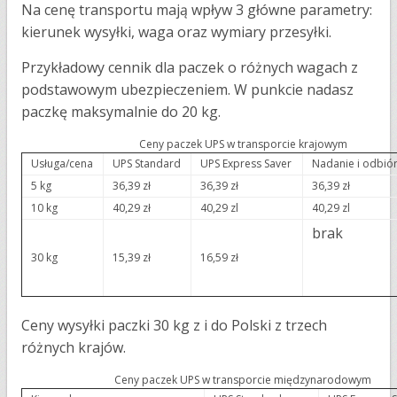
Na cenę transportu mają wpływ 3 główne parametry:
kierunek wysyłki, waga oraz wymiary przesyłki.
Przykładowy cennik dla paczek o różnych wagach z
podstawowym ubezpieczeniem. W punkcie nadasz
paczkę maksymalnie do 20 kg.
Ceny paczek UPS w transporcie krajowym
Usługa/cena
UPS Standard
UPS Express Saver
Nadanie i odbiór
5 kg
36,39 zł
36,39 zł
36,39 zł
10 kg
40,29 zł
40,29 zl
40,29 zl
brak
30 kg
15,39 zł
16,59 zł
Ceny wysyłki paczki 30 kg z i do Polski z trzech
różnych krajów.
Ceny paczek UPS w transporcie międzynarodowym