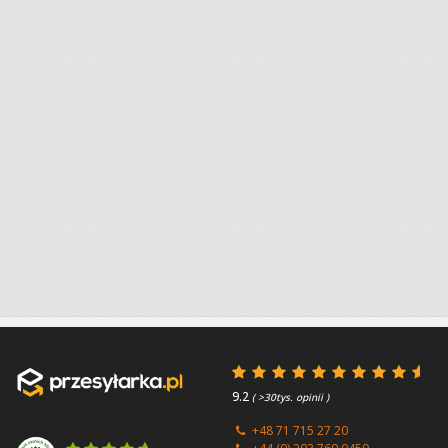
9.2
( >30tys. opinii )
+48 71 715 27 20