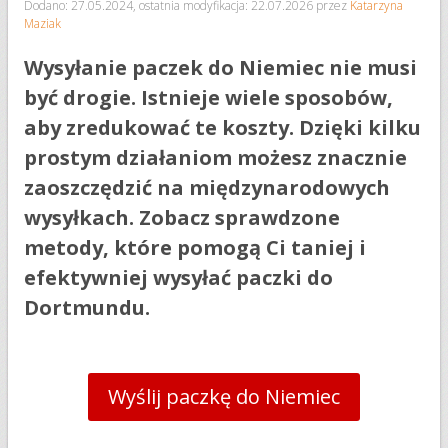
Dodano: 27.05.2024
,
ostatnia modyfikacja: 22.07.2026
przez
Katarzyna
Maziak
Wysyłanie paczek do Niemiec nie musi
być drogie. Istnieje wiele sposobów,
aby zredukować te koszty. Dzięki kilku
prostym działaniom możesz znacznie
zaoszczędzić na międzynarodowych
wysyłkach. Zobacz sprawdzone
metody, które pomogą Ci taniej i
efektywniej wysyłać paczki do
Dortmundu.
Wyślij paczkę do Niemiec