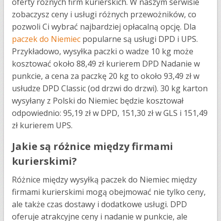
oferty różnych firm kurierskich. W naszym serwisie
zobaczysz ceny i usługi różnych przewożników, co
pozwoli Ci wybrać najbardziej opłacalną opcję. Dla
paczek do Niemiec
popularne są usługi DPD i UPS.
Przykładowo, wysyłka paczki o wadze 10 kg może
kosztować około 88,49 zł kurierem DPD Nadanie w
punkcie, a cena za paczkę 20 kg to około 93,49 zł​​ w
usłudze DPD Classic (od drzwi do drzwi). 30 kg karton
wysyłany z Polski do Niemiec będzie kosztował
odpowiednio: 95,19 zł w DPD, 151,30 zł w GLS i 151,49
zł kurierem UPS.
Jakie są różnice między firmami
kurierskimi?
Różnice między wysyłką paczek do Niemiec między
firmami kurierskimi mogą obejmować nie tylko ceny,
ale także czas dostawy i dodatkowe usługi. DPD
oferuje atrakcyjne ceny i nadanie w punkcie, ale