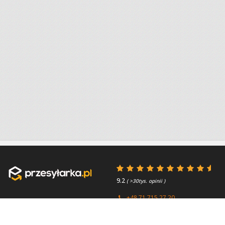
9.2
( >30tys. opinii )
+48 71 715 27 20
+44 (0) 203 769 0450
Poniedziałek - Piątek 8:00 -
4.7
( >2.7tys. opinii )
15:45