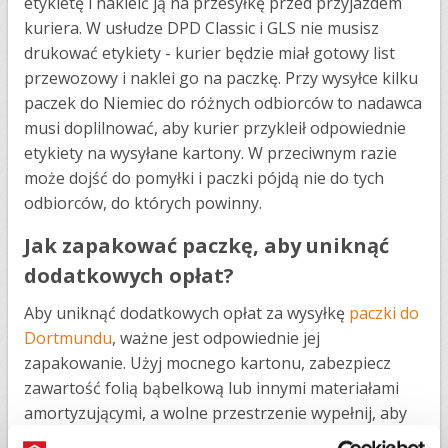
etykietę i nakleić ją na przesyłkę przed przyjazdem
kuriera. W usłudze DPD Classic i GLS nie musisz
drukować etykiety - kurier będzie miał gotowy list
przewozowy i naklei go na paczkę. Przy wysyłce kilku
paczek do Niemiec do różnych odbiorców to nadawca
musi doplilnować, aby kurier przykleił odpowiednie
etykiety na wysyłane kartony. W przeciwnym razie
może dojść do pomyłki i paczki pójdą nie do tych
odbiorców, do których powinny.
Jak zapakować paczkę, aby uniknąć
dodatkowych opłat?
Aby uniknąć dodatkowych opłat za wysyłkę
paczki do
Dortmundu
, ważne jest odpowiednie jej
zapakowanie. Użyj mocnego kartonu, zabezpiecz
zawartość folią bąbelkową lub innymi materiałami
amortyzującymi, a wolne przestrzenie wypełnij, aby
zapobiec przemieszczaniu się przedmiotów. Unikaj