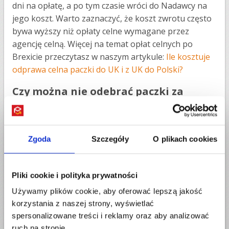
dni na opłatę, a po tym czasie wróci do Nadawcy na
jego koszt. Warto zaznaczyć, że koszt zwrotu często
bywa wyższy niż opłaty celne wymagane przez
agencję celną. Więcej na temat opłat celnych po
Brexicie przeczytasz w naszym artykule:
Ile kosztuje
odprawa celna paczki do UK i z UK do Polski?
Czy można nie odebrać paczki za
pobraniem?
Technicznie – tak. Prawo nie zmusza do odbioru
przesyłki pobraniowej. Jednak takie działanie –
Zgoda
Szczegóły
O plikach cookies
zwłaszcza celowe i powtarzalne – jest źle odbierane
przez sprzedawców. Dodatkowo nadawca ponosi
Pliki cookie i polityka prywatności
wtedy koszt zwrotu paczki, co przy wysyłkach
międzynarodowych może być naprawdę kosztowne.
Używamy plików cookie, aby oferować lepszą jakość
Jeśli wiesz, że nie możesz odebrać przesyłki –
korzystania z naszej strony, wyświetlać
skontaktuj się z nadawcą lub kurierem i wyjaśnij
spersonalizowane treści i reklamy oraz aby analizować
sytuację. Unikniesz nieporozumień i kosztów po obu
ruch na stronie.