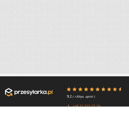
9.2
( >30tys. opinii )
+48 71 715 27 20
+44 (0) 203 769 0450
Poniedziałek - Piątek 8:00 -
4.7
( >2.7tys. opinii )
15:45