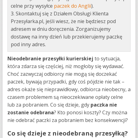
celne przy wysyłce
paczek do Anglii
).
3. Skontaktuj się z Działem Obsługi Klienta
Przesyłarka.pl, jeśli wiesz, że nie będziesz pod
adresem w dniu doręczenia. Zorganizujemy
dostawę na inny dzień lub przekierujemy paczkę
pod inny adres.
Nieodebranie przesyłki kurierskiej
to sytuacja,
która zdarza się częściej, niż mogłoby się wydawać.
Choć zazwyczaj odbiorcy nie mogą się doczekać
paczek, bywają przypadki, gdy coś pójdzie nie tak –
adres okaże się nieprawidłowy, odbiorca nieobecny, a
czasem problemem są nieoczekiwane opłaty celne
lub za pobraniem. Co się dzieje, gdy
paczka nie
zostanie odebrana
? Kto ponosi koszty? Czy można
nie odebrać paczki za pobraniem bez konsekwencji?
Co się dzieje z nieodebraną przesyłką?