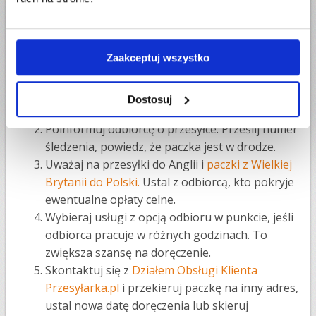
stronach.
Wskazówki – jak uniknąć problemów z
Zaakceptuj wszystko
nieodebranymi paczkami
Zawsze podawaj poprawne dane adresowe i
Dostosuj
numer telefonu odbiorcy. To kluczowe dane.
Poinformuj odbiorcę o przesyłce. Prześlij numer
śledzenia, powiedz, że paczka jest w drodze.
Uważaj na przesyłki do Anglii i
paczki z Wielkiej
Brytanii do Polski.
Ustal z odbiorcą, kto pokryje
ewentualne opłaty celne.
Wybieraj usługi z opcją odbioru w punkcie, jeśli
odbiorca pracuje w różnych godzinach. To
zwiększa szansę na doręczenie.
Skontaktuj się z
Działem Obsługi Klienta
Przesyłarka.pl
i przekieruj paczkę na inny adres,
ustal nowa datę doręczenia lub skieruj