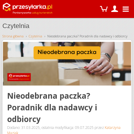
Czytelnia
Strona główna
Czytelnia
Nieodebrana paczka? Poradnik dla nadawcy i odbiorcy
Nieodebrana paczka?
Poradnik dla nadawcy i
odbiorcy
Dodano: 31.03.2025
,
ostatnia modyfikacja: 09.07.2025
przez
Katarzyna
Maziak