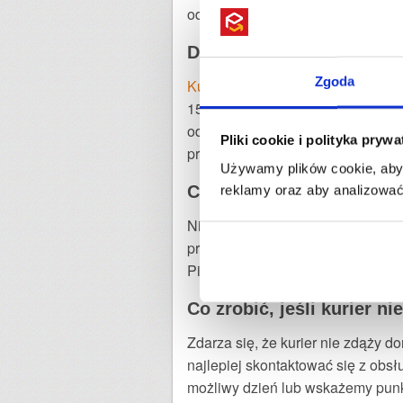
odebrać ją z punktu UPS.
Do której godziny jeździ
Zgoda
Kurier FedEx
w Polsce doręcza pr
15:00. Doręczenia wieczorne lub
odbioru paczki od nadawcy w okr
Pliki cookie i polityka pryw
przedziałach czasowych. Jest on
Używamy plików cookie, aby 
Czy mogę wybrać konkret
reklamy oraz aby analizować 
Niestety, przy standardowych prz
przedziały czasowe, najcześciej 
Pickup, GLS ParcelShop), gdzie s
Co zrobić, jeśli kurier 
Zdarza się, że kurier nie zdąży 
najlepiej skontaktować się z obs
możliwy dzień lub wskażemy punk