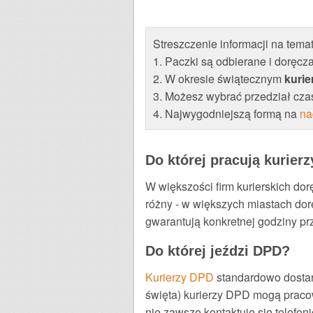
Streszczenie informacji na tema
1. Paczki są odbierane i doręcz
2. W okresie świątecznym
kurie
3. Możesz wybrać przedział cza
4. Najwygodniejszą formą na
na
Do której pracują kurierz
W większości firm kurierskich dor
różny - w większych miastach dorę
gwarantują konkretnej godziny pr
Do której jeździ DPD?
Kurierzy DPD
standardowo dostar
święta) kurierzy DPD mogą praco
nie zawsze kontaktuje się telefon