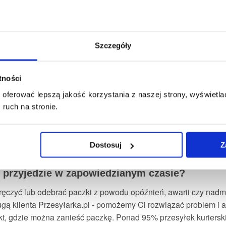
 kurier FedEx?
Szczegóły
zesyłki w godzinach 8:00 - 17:00. Odbiory realizowane są zazw
 weekendowe nie są dostępne w standardowej usłudze, jednak
eślonych przedziałach czasowych. Składając zamówienie wybi
atności
a dodatkowo płatna.
oferować lepszą jakość korzystania z naszej strony, wyświetlać
ną godzinę odbioru lub dostawy paczki?
ruch na stronie.
esyłkach nie ma możliwości wyboru konkretnej godziny. Przewoź
2-4 godzinne. Chcesz mieć większą kontrolę? Skorzystaj z nad
Dostosuj
Z
am decydujesz, kiedy przekazujesz paczkę kurierowi.
nie przyjedzie w zapowiedzianym czasie?
doręczyć lub odebrać paczki z powodu opóźnień, awarii czy nad
ługą klienta Przesyłarka.pl - pomożemy Ci rozwiązać problem i
t, gdzie można zanieść paczkę. Ponad 95% przesyłek kuriersk