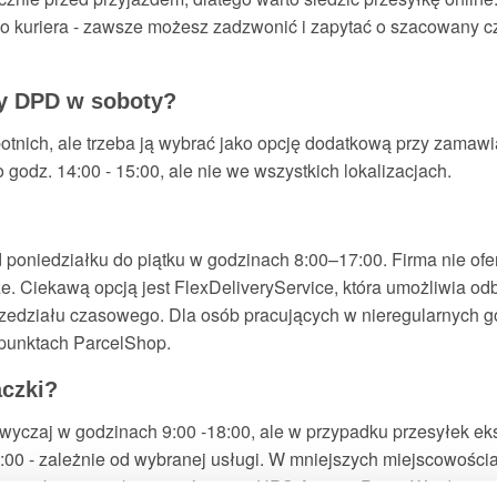
o kuriera - zawsze możesz zadzwonić i zapytać o szacowany 
zy DPD w soboty?
tnich, ale trzeba ją wybrać jako opcję dodatkową przy zamawi
godz. 14:00 - 15:00, ale nie we wszystkich lokalizacjach.
d poniedziałku do piątku w godzinach 8:00–17:00. Firma nie of
 Ciekawą opcją jest FlexDeliveryService, która umożliwia odbi
zedziału czasowego. Dla osób pracujących w nieregularnych 
 punktach ParcelShop.
aczki?
zwyczaj w godzinach 9:00 -18:00, ale w przypadku przesyłek 
2:00 - zależnie od wybranej usługi. W mniejszych miejscowośc
tyczności warto skorzystać z opcji UPS Access Point. Wtedy m