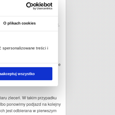
O plikach cookies
yczaj nieco wcześniej - do godz.
 FedEx umożliwia planowanie
erz opcję nadania w wybranych
 spersonalizowane treści i
nicy jedynie podają orientacyjne
ania paczki w punkcie (np. DPD
aakceptuj wszystko
miaru zleceń. W takim przypadku
 albo ponowimy podjazd na kolejny
ich jest odbierana w pierwszym