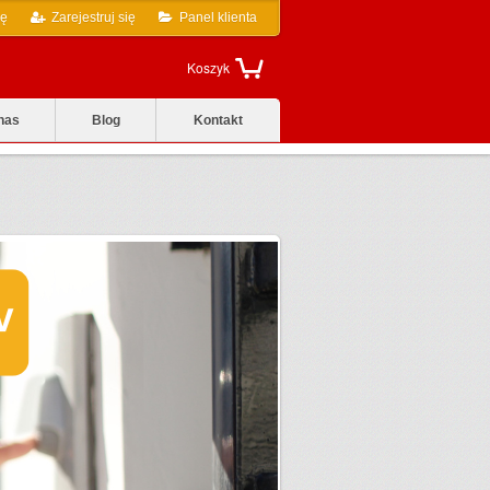
ię
Zarejestruj się
Panel klienta
Koszyk
nas
Blog
Kontakt