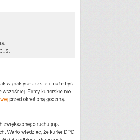
ia.
 GLS.
dnak w praktyce czas ten może być
 wcześniej. Firmy kurierskie nie
owej
przed określoną godziną.
ch zwiększonego ruchu (np.
h. Warto wiedzieć, że kurier DPD
. W dniu odbioru i doręczenia