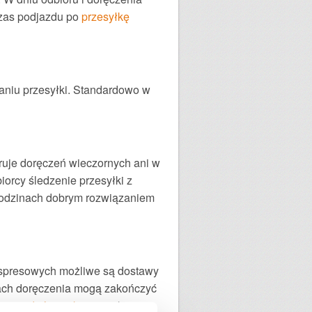
czas podjazdu po
przesyłkę
aniu przesyłki. Standardowo w
eruje doręczeń wieczornych ani w
orcy śledzenie przesyłki z
godzinach dobrym rozwiązaniem
ekspresowych możliwe są dostawy
iach doręczenia mogą zakończyć
ożna
nadać paczkę
w punkcie i