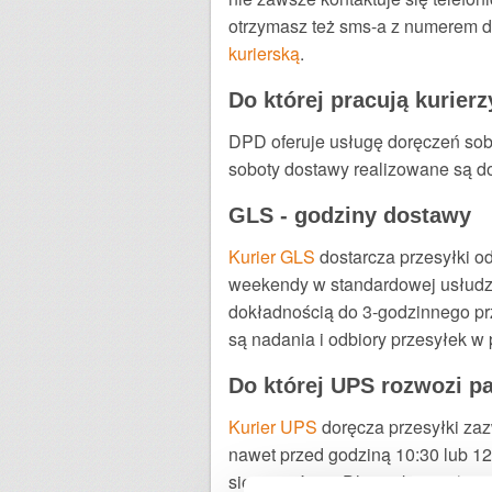
otrzymasz też sms-a z numerem d
kurierską
.
Do której pracują kurier
DPD oferuje usługę doręczeń sobo
soboty dostawy realizowane są do 
GLS - godziny dostawy
Kurier GLS
dostarcza przesyłki o
weekendy w standardowej usłudze.
dokładnością do 3-godzinnego pr
są nadania i odbiory przesyłek w
Do której UPS rozwozi p
Kurier UPS
doręcza przesyłki za
nawet przed godziną 10:30 lub 1
się wcześniej. Dla większej elas