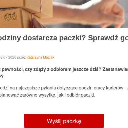
 godziny dostarcza paczki? Sprawdź g
 28.07.2026
przez
Katarzyna Maziak
z pewności, czy zdąży z odbiorem jeszcze dziś? Zastanawias
D?
edzi na najczęstsze pytania dotyczące godzin pracy kurierów 
planować zarówno wysyłkę, jak i odbiór paczki.
Wyślij paczkę