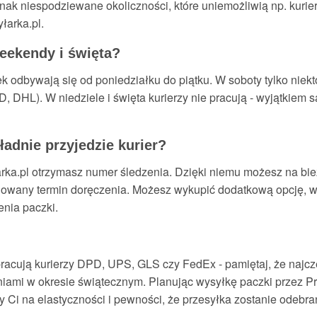
jednak niespodziewane okoliczności, które uniemożliwią np. kur
łarka.pl.
eekendy i święta?
odbywają się od poniedziałku do piątku. W soboty tylko niektó
 DHL). W niedziele i święta kurierzy nie pracują - wyjątkiem 
ładnie przyjedzie kurier?
rka.pl otrzymasz numer śledzenia. Dzięki niemu możesz na bi
planowany termin doręczenia. Możesz wykupić dodatkową opcję, 
nia paczki.
 pracują kurierzy DPD, UPS, GLS czy FedEx - pamiętaj, że najcz
iami w okresie świątecznym. Planując wysyłkę paczki przez Prz
ży Ci na elastyczności i pewności, że przesyłka zostanie odebr