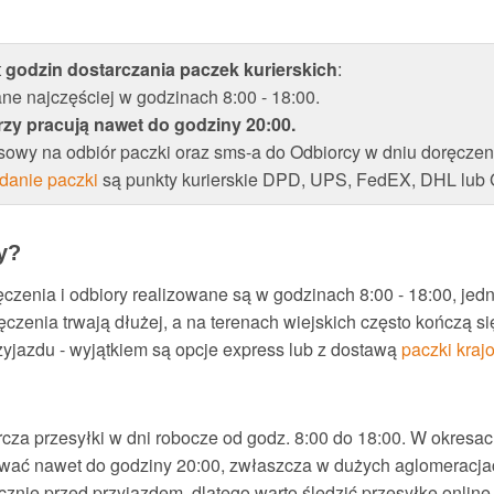
t
godzin dostarczania paczek kurierskich
:
ane najczęściej w godzinach 8:00 - 18:00.
rzy pracują nawet do godziny 20:00.
sowy na odbiór paczki oraz sms-a do Odbiorcy w dniu doręczen
danie paczki
są punkty kurierskie DPD, UPS, FedEX, DHL lub
y?
ęczenia i odbiory realizowane są w godzinach 8:00 - 18:00, je
czenia trwają dłużej, a na terenach wiejskich często kończą się
zyjazdu - wyjątkiem są opcje express lub z dostawą
paczki kraj
cza przesyłki w dni robocze od godz. 8:00 do 18:00. W okresa
wać nawet do godziny 20:00, zwłaszcza w dużych aglomeracjac
icznie przed przyjazdem, dlatego warto śledzić przesyłkę online