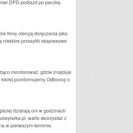
ierowi DPD podjazd po paczkę.
re firmy oferują doręczenia jako
są niektóre przesyłki ekspresowe
eżąco monitorować, gdzie znajduje
w której poinformujemy Odbiorcę o
ęściej działają oni w godzinach
esyłarka.pl, warto skorzystać z
ana w pierwszym terminie.