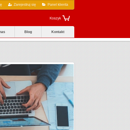
ię
Zarejestruj się
Panel klienta
Koszyk
nas
Blog
Kontakt