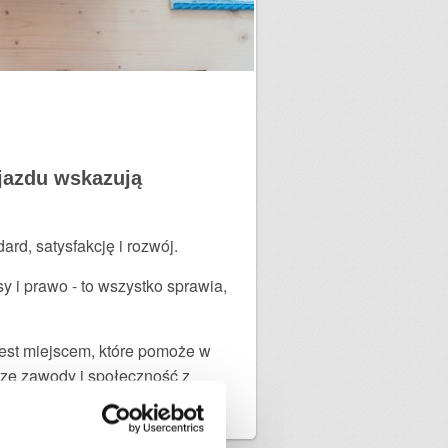
yjazdu wskazują
ard, satysfakcję i rozwój.
y i prawo - to wszystko sprawia,
jest miejscem, które pomoże w
ze zawody i społeczność z
ji.