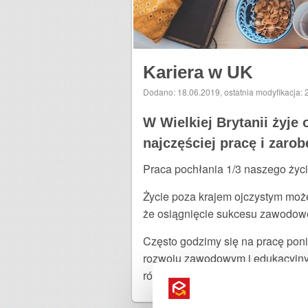
Kariera w UK
Dodano: 18.06.2019
,
ostatnia modyfikacja:
W Wielkiej Brytanii żyje
najczęściej pracę i zarob
Praca pochłania 1/3 naszego życia
Życie poza krajem ojczystym może 
że osiągnięcie sukcesu zawodoweg
Często godzimy się na pracę poni
rozwoju zawodowym i edukacyjnym
różnych branż zawodowych. Znajdz