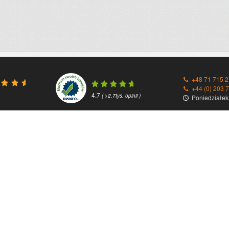
+48 71 715 2
+44 (0) 203 
4.7
( >2.7tys. opinii )
Poniedziałek 
Przesyłki zagraniczne
Partnerzy / F
Paczki do Anglii
DHL
Paczki do Austrii
DPD
Paczki do Belgii
GLS
Paczki do Bułgarii
UPS
Paczki do Chorwacji
Fedex
Paczki do Czech
Parcelforce