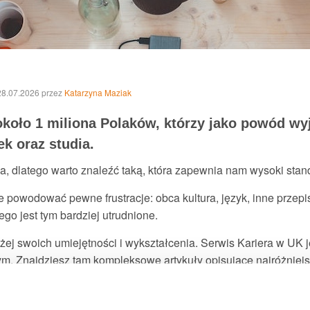
 28.07.2026
przez
Katarzyna Maziak
 około 1 miliona Polaków, którzy jako powód w
ek oraz studia.
, dlatego warto znaleźć taką, która zapewnia nam wysoki stand
powodować pewne frustracje: obca kultura, język, inne przepis
o jest tym bardziej utrudnione.
żej swoich umiejętności i wykształcenia. Serwis Kariera w UK 
. Znajdziesz tam kompleksowe artykuły opisujące najróżniejs
iesz także darmowe porady z zakresy pracy, biznesu i edukac