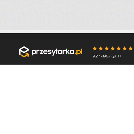
9.2
( >30tys. opinii )
Przydatne linki
O firmie
Faq
Kontakt
Kontakt
O nas
Polityka prywatności
About us
Regulamin