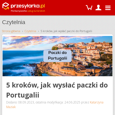
Czytelnia
Strona główna
Czytelnia
5 kroków, jak wysłać paczki do Portugalii
5 kroków, jak wysłać paczki do
Portugalii
Dodano: 08.09.2023
,
ostatnia modyfikacja: 24.06.2025
przez
Katarzyna
Maziak