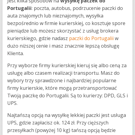
Jest kilka sposobów na
wysyłkę paczek do
Portugalii
: poczta, autobus, podrzucenie paczki do
auta znajomych lub nieznajomych, wysyłka
bezpośrednio w firmie kurierskiej, co kosztuje spore
pieniądze lub możesz skorzystać z usług brokera
kurierskiego, gdzie nadasz
paczki do Portugalii
w
dużo niższej cenie i masz znacznie lepszą obsługę
Klienta.
Przy wyborze firmy kurierskiej kieruj się albo ceną za
usługę albo czasem realizacji transportu. Masz do
wybory trzy sprawdzone i najbardziej popularne
firmy kurierskie, które mogą przetransportować
Twoją paczkę do Portugalii. Są to kurierzy: DPD, GLS i
UPS.
Najtańszą opcją na wysyłkę lekkiej paczki jest usługa
UPS, gdzie zapłacisz ok. 124 zł. Przy cięższych
przesyłkach (powyżej 10 kg) tańszą opcją będzie