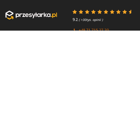
9.2
( >30tys. opinii )
+48 71 715 27 20
+44 (0) 203 769 0450
Poniedziałek - Piątek 8:00 -
4.7
( >2.7tys. opinii )
15:45
Przydatne linki
O firmie
Faq
Kontakt
Kontakt
O nas
Polityka prywatności
About us
Regulamin
Przesyłki zagraniczne
Partnerzy / Firmy
kurierskie