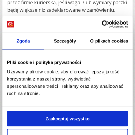
przez firmę kurierską, jeśli waga i/lub wymiary paczki
będą większe niż zadeklarowane w zamówieniu.
4. Odpowiednio zapakuj i zabezpiecz
paczkę
Zgoda
Szczegóły
O plikach cookies
Firmom kurierskim zależy, aby wysyłane za ich
pośrednictwem paczki były zapakowane w karton,
miały kształt prostopadłościanu, nie były owinięte
Pliki cookie i polityka prywatności
folią stretch ani w całości taśmą klejącą i nei miały
Używamy plików cookie, aby oferować lepszą jakość
wystających, niestandardowych elementów. Dlaczego
korzystania z naszej strony, wyświetlać
to tak ważne? Ponieważ sortowanie mają
spersonalizowane treści i reklamy oraz aby analizować
automatyczne sortery, które są w stanie
ruch na stronie.
przesortować miliony paczek dziennie. Jeśli trafi się
karton owinięty folią stretch lub taśmą powoduje on
„zatrzymanie” taśmy sortującej i wstrzymanie
procesu sortowania. Nawet krótki przestój kosztuje
Zaakceptuj wszystko
firmę kurierską ogromne pieniądze, dlatego na
paczki niestanadardowe nakładane są dodatkowe,