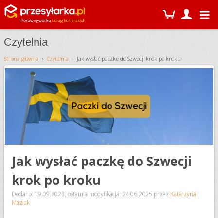
Czytelnia
Strona główna
Czytelnia
Jak wysłać paczkę do Szwecji krok po kroku
Jak wysłać paczkę do Szwecji
krok po kroku
Dodano: 19.09.2023
,
ostatnia modyfikacja: 24.06.2025
przez
Katarzyna
Maziak