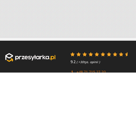
9.2
( >30tys. opinii )
+48 71 715 27 20
+44 (0) 203 769 0450
Poniedziałek - Piątek 8:00 -
4.7
( >2.7tys. opinii )
15:45
Przydatne linki
O firmie
Faq
Kontakt