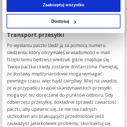
etykiety (w usłudze UPS) lub sprawdź, czy kurier
Zaakceptuj wszystko
nakleja właściwy list przewozowy (w usłudze DPD,
GLS). W zależności od wybranej usługi paczkę możesz
Dostosuj
też przekazać do punktu odbioru.
Transport przesyłki
Po wysłaniu paczki śledź ją za pomocą numeru
śledzenia, który otrzymałeś w wiadomości e-mail.
Dzięki temu będziesz wiedział, gdzie znajduje się
Twoja paczka i kiedy zostanie dostarczona. Pamiętaj,
że dostawy międzynarodowe mogą wymagać
pewnego czasu, więc bądź cierpliwy. Miej na uwadze,
że w przypadku krajów skandynawskich przesyłki
mogą być też doręczane do punktów odbioru. Gdy
odbierzesz przesyłkę, dokładnie sprawdź zawartość
paczki, aby upewnić się, że nie ma żadnych
uszkodzeń ani brakujących przedmiotów. Jeśli
zauważysz jakiekolwiek problemy, skontaktuj się