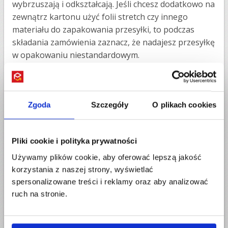
wybrzuszają i odkształcają. Jeśli chcesz dodatkowo na
zewnątrz kartonu użyć folii stretch czy innego
materiału do zapakowania przesyłki, to podczas
składania zamówienia zaznacz, że nadajesz przesyłkę
w opakowaniu niestandardowym.
Jak wysłać paczkę do Szwecji
W kolejnym kroku musisz podać dane nadawcy i
Zgoda
Szczegóły
O plikach cookies
odbiorcy. Upewnij się więc, że wpisujesz kompletne i
prawidłowe adresy. Sprawdź, czy Twoja przeglądarka
nie uzupełniła za Ciebie automatycznie błędnie pól
Pliki cookie i polityka prywatności
formularza. Podaj lokalne, miejscowe numery
Używamy plików cookie, aby oferować lepszą jakość
kontaktowe. Zweryfikuj podane dane, zapoznaj się z
korzystania z naszej strony, wyświetlać
regulaminami, a następnie opłać przesyłkę zgodnie z
spersonalizowane treści i reklamy oraz aby analizować
wybraną metodą płatności.
ruch na stronie.
Teraz gdy paczka jest gotowa do wysłania, pozostaje
oczekiwać w wybrany dzień na kuriera. Wydrukuj