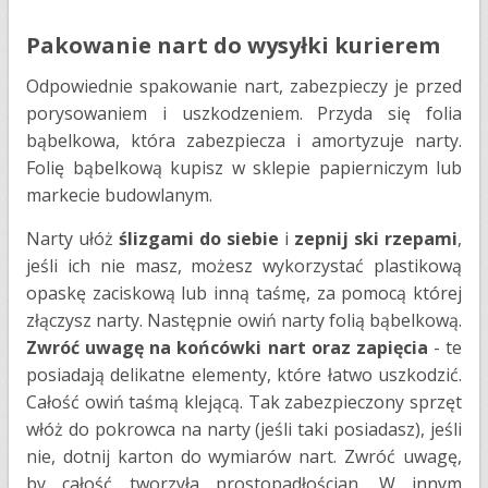
Pakowanie nart do wysyłki kurierem
Odpowiednie spakowanie nart, zabezpieczy je przed
porysowaniem i uszkodzeniem. Przyda się folia
bąbelkowa, która zabezpiecza i amortyzuje narty.
Folię bąbelkową kupisz w sklepie papierniczym lub
markecie budowlanym.
Narty ułóż
ślizgami do siebie
i
zepnij ski rzepami
,
jeśli ich nie masz, możesz wykorzystać plastikową
opaskę zaciskową lub inną taśmę, za pomocą której
złączysz narty. Następnie owiń narty folią bąbelkową.
Zwróć uwagę na końcówki nart oraz zapięcia
-
te
posiadają delikatne elementy, które łatwo uszkodzić.
Całość owiń taśmą klejącą. Tak zabezpieczony sprzęt
włóż do pokrowca na narty (jeśli taki posiadasz), jeśli
nie, dotnij karton do wymiarów nart. Zwróć uwagę,
by całość tworzyła prostopadłościan. W innym