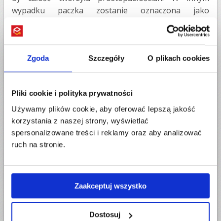
wypadku paczka zostanie oznaczona jako
niestandardowa, co wpłynie na koszt przesyłki.
Pozostałą
wolną przestrzeń
wypełnij
różnego
rodzaju
wypełniaczami
. Możesz wykorzystać
Zgoda
Szczegóły
O plikach cookies
dostępne na rynku specjalne wypełniacze do pudełek
(Flopak, Skropak), styropian, folię bąbelkową,
powietrzne maty i poduszki, nieźle sprawdzają się też
Pliki cookie i polityka prywatności
stare gazety -
zwinięte kulki z papieru, a nawet stary
Używamy plików cookie, aby oferować lepszą jakość
koc czy inny materiał. Ważne, by nie pozostawiać w
korzystania z naszej strony, wyświetlać
kartonie pustej przestrzeni. Wypełniacze nie tylko
spersonalizowane treści i reklamy oraz aby analizować
chronią zawartość przesyłki, ale i nadają sztywność
ruch na stronie.
paczce, dzięki czemu nie jest tak podatna na
odkształcenia przy przygnieceniu. Całość zamknij za
pomocą mocnej taśmy pakowej.
Zaakceptuj wszystko
Folia stretch to dobry pomysł na dodatkowe
zabezpieczenie paczki. Dodatkowo chroni karton
Dostosuj