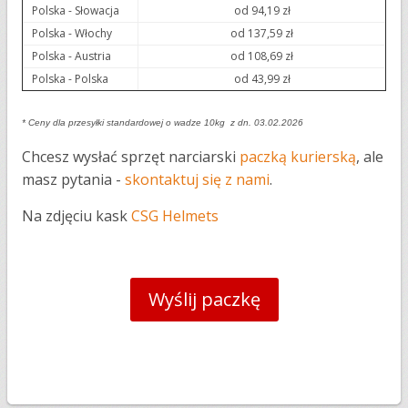
Polska - Słowacja
od 94,19 zł
Polska - Włochy
od 137,59 zł
Polska - Austria
od 108,69 zł
Polska - Polska
od 43,99 zł
* Ceny dla przesyłki standardowej o wadze 10kg  z dn. 03.02.2026
Chcesz wysłać sprzęt narciarski
paczką kurierską
, ale
masz pytania -
skontaktuj się z nami
.
Na zdjęciu kask
CSG Helmets
Wyślij paczkę