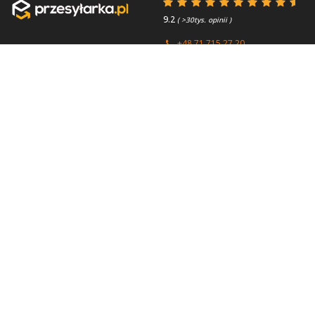
9.2
( >30tys. opinii )
+48 71 715 27 20
+44 (0) 203 769 0450
Poniedziałek - Piątek 8:00 -
4.7
( >2.7tys. opinii )
15:45
Przydatne linki
O firmie
Faq
Kontakt
Kontakt
O nas
Polityka prywatności
About us
Regulamin
Przesyłki zagraniczne
Partnerzy / Firmy
kurierskie
Paczki do Anglii
Paczki do Austrii
DHL