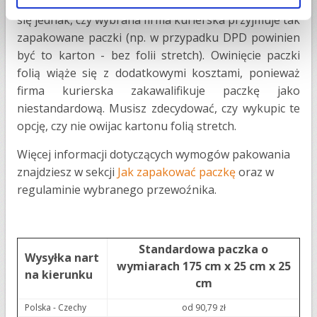
przed wilgocią, o którą w zimie nie trudno. Upewnij
się jednak, czy wybrana firma kurierska przyjmuje tak
zapakowane paczki (np. w przypadku DPD powinien
być to karton - bez folii stretch). Owinięcie paczki
folią wiąże się z dodatkowymi kosztami, ponieważ
firma kurierska zakawalifikuje paczkę jako
niestandardową. Musisz zdecydować, czy wykupic te
opcję, czy nie owijac kartonu folią stretch.
Więcej informacji dotyczących wymogów pakowania
znajdziesz w sekcji
Jak zapakować paczkę
oraz w
regulaminie wybranego przewoźnika.
Standardowa paczka o
Wysyłka nart
wymiarach 175 cm x 25 cm x 25
na kierunku
cm
Polska - Czechy
od 90,79 zł