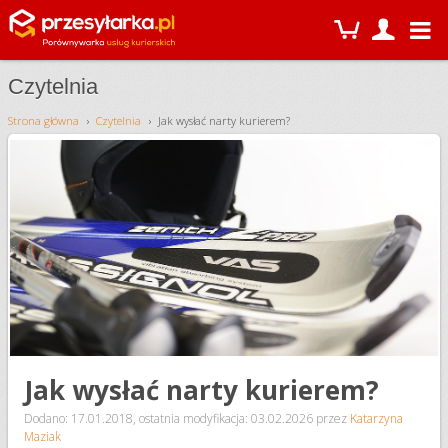
Czytelnia
Strona główna
Czytelnia
Jak wysłać narty kurierem?
Jak wysłać narty kurierem?
Dodano: 17.01.2018
,
ostatnia modyfikacja: 03.02.2026
przez
Katarzyna
Maziak