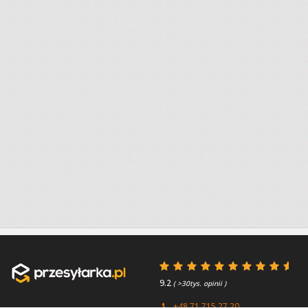
9.2
( >30tys. opinii )
+48 71 715 27 20