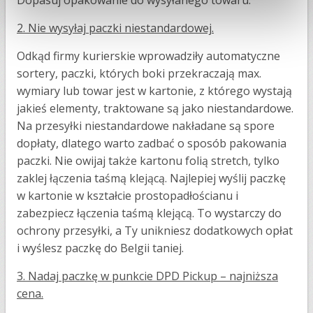
2.
Nie wysyłaj paczki niestandardowej.
Odkąd firmy kurierskie wprowadziły automatyczne
sortery, paczki, których boki przekraczają max.
wymiary lub towar jest w kartonie, z którego wystają
jakieś elementy, traktowane są jako niestandardowe.
Na przesyłki niestandardowe nakładane są spore
dopłaty, dlatego warto zadbać o sposób pakowania
paczki. Nie owijaj także kartonu folią stretch, tylko
zaklej łączenia taśmą klejącą. Najlepiej wyślij paczkę
w kartonie w kształcie prostopadłościanu i
zabezpiecz łączenia taśmą klejącą. To wystarczy do
ochrony przesyłki, a Ty unikniesz dodatkowych opłat
i wyślesz paczkę do Belgii taniej.
3.
Nadaj paczkę w punkcie DPD Pickup – najniższa
cena.