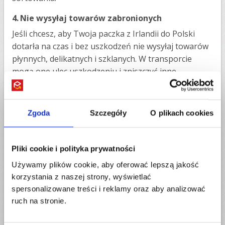
4.
Nie wysyłaj towarów zabronionych
Jeśli chcesz, aby Twoja paczka z Irlandii do Polski
dotarła na czas i bez uszkodzeń nie wysyłaj towarów
płynnych, delikatnych i szklanych. W transporcie
mogą one ulec uszkodzeniu i zniszczyć inne
przesyłki. Paczka może wówczas zostać wstrzymana
do utylizacji, a tego przecież nie chcesz.
Zgoda
Szczegóły
O plikach cookies
5.
Opłać zamówienie kuriera
W ostatnim kroku zamówienia kuriera należy opłacić
realizację zlecenia. Masz do wyboru przelew online,
Pliki cookie i polityka prywatności
płatność kartą, Paypalem, Apple Pay, Google pay
Używamy plików cookie, aby oferować lepszą jakość
oraz przelew tradycyjny. Wybierając przelew
korzystania z naszej strony, wyświetlać
tradycyjny, płatność zostanie zaakceptowana po
spersonalizowane treści i reklamy oraz aby analizować
zaksięgowaniu środków na naszym rachunku
ruch na stronie.
bankowym, a wiemy, że sesje wychodzące i
przychodzące są o okreśonych godzinach. Dlatego