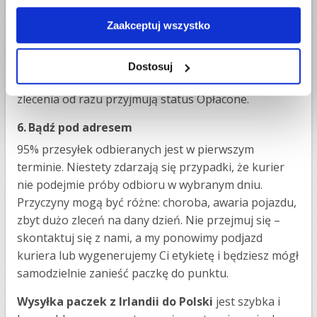
warto wysłać nam potwierdzenie przelewu i na tej
Zaakceptuj wszystko
podstawie zlecenie od razu zostanie przekazane do
realizacji na wybrany dzień. W przypadku innych form
płatności – takie potwierdzenie mamy natychmiast od
Dostosuj
operatorów płatniczych (np. Przelewy24 czy Six) i
zlecenia od razu przyjmują status Opłacone.
6.
Bądź pod adresem
95% przesyłek odbieranych jest w pierwszym
terminie. Niestety zdarzają się przypadki, że kurier
nie podejmie próby odbioru w wybranym dniu.
Przyczyny mogą być różne: choroba, awaria pojazdu,
zbyt dużo zleceń na dany dzień. Nie przejmuj się –
skontaktuj się z nami, a my ponowimy podjazd
kuriera lub wygenerujemy Ci etykietę i będziesz mógł
samodzielnie zanieść paczkę do punktu.
Wysyłka paczek z Irlandii do Polski
jest szybka i