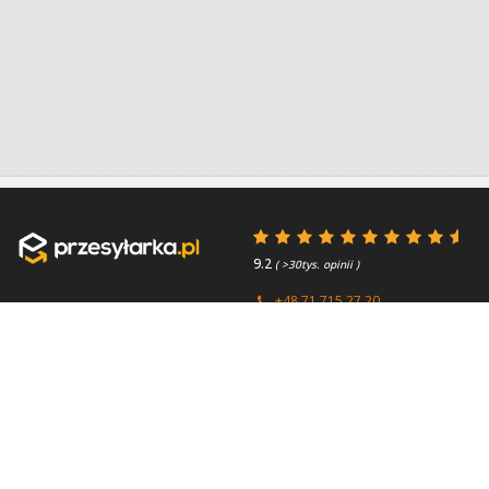
9.2
( >30tys. opinii )
+48 71 715 27 20
+44 (0) 203 769 0450
Poniedziałek - Piątek 8:00 -
4.7
( >2.7tys. opinii )
15:45