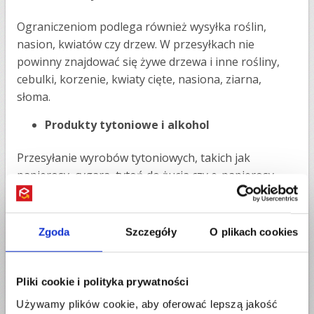
Ograniczeniom podlega również wysyłka roślin,
nasion, kwiatów czy drzew. W przesyłkach nie
powinny znajdować się żywe drzewa i inne rośliny,
cebulki, korzenie, kwiaty cięte, nasiona, ziarna,
słoma.
Produkty tytoniowe i alkohol
Przesyłanie wyrobów tytoniowych, takich jak
papierosy, cygara, tytoń do żucia czy e-papierosy
oraz akcesoria do nich jest zabronione. W paczce nie
może znajdować się też alkohol, w tym piwo, wino i
mocniejsze trunki. Niedozwolone są także inne
Zgoda
Szczegóły
O plikach cookies
produkty objęte akcyzą. Jeżeli firma kurierska
wykryje te towary w
paczce do Niemiec
możesz
zostać obciążony dodatkowymi opłatami za zwrot
Pliki cookie i polityka prywatności
towaru lub jego utyliazację.
Używamy plików cookie, aby oferować lepszą jakość