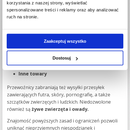
korzystania z naszej strony, wyświetlać
Pieniądze i wartościowe przedmioty
spersonalizowane treści i reklamy oraz aby analizować
ruch na stronie.
Wysyłka gotówki, czeków, kart kredytowych i
debetowych, obligacji, biżuterii, klejnotów, antyków,
dzieł sztuki czy innych wartościowych przedmiotów
jest ryzykowna. Przedmioty te są regulaminowo
Zaakceptuj wszystko
zabronione. Jeśli musisz przesłać takie przedmioty,
najlepiej skorzystać z dedykowanych usług
Dostosuj
specjalistycznych firm.
Inne towary
Przewoźnicy zabraniają też wysyłki przesyłek
zawierających futra, skóry, pornografię, a także
szczątków zwierzęcych i ludzkich. Niedozwolone
również są
żywe zwierzęta i owady.
Znajomość powyższych zasad i ograniczeń pozwoli
uniknąć nieprzyjemnych niespodzianek i