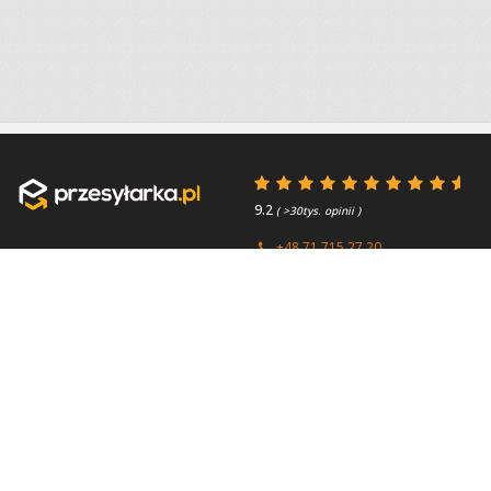
9.2
( >30tys. opinii )
+48 71 715 27 20
+44 (0) 203 769 0450
Poniedziałek - Piątek 8:00 -
4.7
( >2.7tys. opinii )
15:45
Przydatne linki
O firmie
Faq
Kontakt