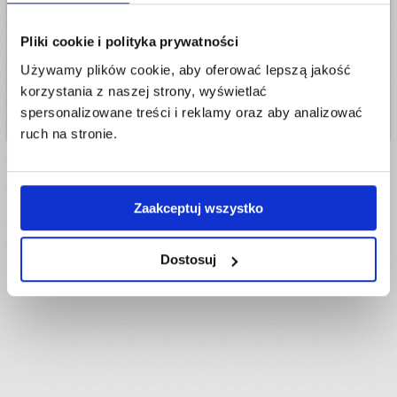
Życzymy Państwu Wesołych Świąt i szczęśliwego
Pliki cookie i polityka prywatności
Nowego Roku!
Używamy plików cookie, aby oferować lepszą jakość
Zespół Przesyłarka.pl.
korzystania z naszej strony, wyświetlać
spersonalizowane treści i reklamy oraz aby analizować
ruch na stronie.
Zaakceptuj wszystko
Dostosuj