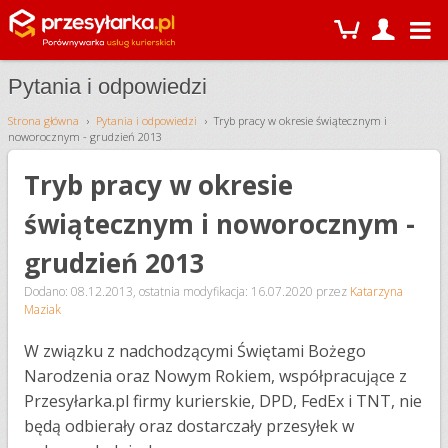
Pytania i odpowiedzi
Strona główna
Pytania i odpowiedzi
Tryb pracy w okresie świątecznym i
noworocznym - grudzień 2013
Tryb pracy w okresie
świątecznym i noworocznym -
grudzień 2013
Dodano: 08.12.2013
,
ostatnia modyfikacja: 16.07.2020
przez
Katarzyna
Maziak
W związku z nadchodzącymi Świętami Bożego
Narodzenia oraz Nowym Rokiem, współpracujące z
Przesyłarka.pl firmy kurierskie, DPD, FedEx i TNT, nie
będą odbierały oraz dostarczały przesyłek w